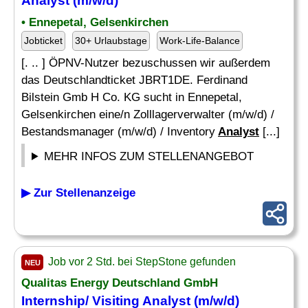
Analyst
(m/w/d)
• Ennepetal, Gelsenkirchen
Jobticket
30+ Urlaubstage
Work-Life-Balance
[. .. ] ÖPNV-Nutzer bezuschussen wir außerdem
das Deutschlandticket JBRT1DE. Ferdinand
Bilstein Gmb H Co. KG sucht in Ennepetal,
Gelsenkirchen eine/n Zolllagerverwalter (m/w/d) /
Bestandsmanager (m/w/d) / Inventory
Analyst
[...]
MEHR INFOS ZUM STELLENANGEBOT
▶ Zur Stellenanzeige
Job vor 2 Std. bei StepStone gefunden
NEU
Qualitas Energy Deutschland GmbH
Internship/ Visiting
Analyst
(m/w/d)