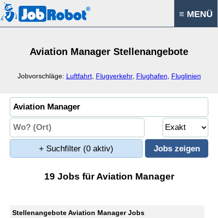
≡ MENÜ
Aviation Manager Stellenangebote
Jobvorschläge:
Luftfahrt
,
Flugverkehr
,
Flughafen
,
Fluglinien
+ Suchfilter
(0 aktiv)
19 Jobs für Aviation Manager
Stellenangebote Aviation Manager Jobs