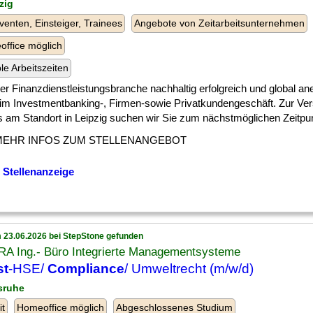
zig
venten, Einsteiger, Trainees
Angebote von Zeitarbeitsunternehmen
ffice möglich
ble Arbeitszeiten
] der Finanzdienstleistungsbranche nachhaltig erfolgreich und global an
 im Investmentbanking-, Firmen-sowie Privatkundengeschäft. Zur Ve
 am Standort in Leipzig suchen wir Sie zum nächstmöglichen Zeitpunk
MEHR INFOS ZUM STELLENANGEBOT
 Stellenanzeige
 23.06.2026 bei StepStone gefunden
RA Ing.- Büro Integrierte Managementsysteme
st
-HSE/
Compliance
/ Umweltrecht (m/w/d)
lsruhe
it
Homeoffice möglich
Abgeschlossenes Studium