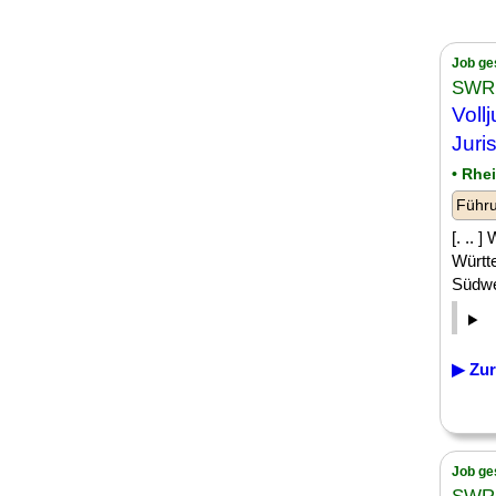
Job ge
SWR 
Vollj
Juri
• Rhe
Führu
[. .. 
Württ
Südwes
▶ Zur
Job ge