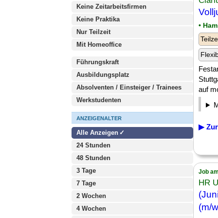
Clar
Keine Zeitarbeitsfirmen
Voll
Keine Praktika
• Ham
Nur Teilzeit
Teilze
Mit Homeoffice
Flexi
Führungskraft
Festan
Ausbildungsplatz
Stutt
Absolventen / Einsteiger / Trainees
auf m
Werkstudenten
ANZEIGENALTER
▶ Zur
Alle Anzeigen
24 Stunden
48 Stunden
3 Tage
Job am
HR 
7 Tage
(Jun
2 Wochen
(m/w
4 Wochen