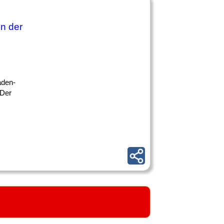
in der
aden-
 Der