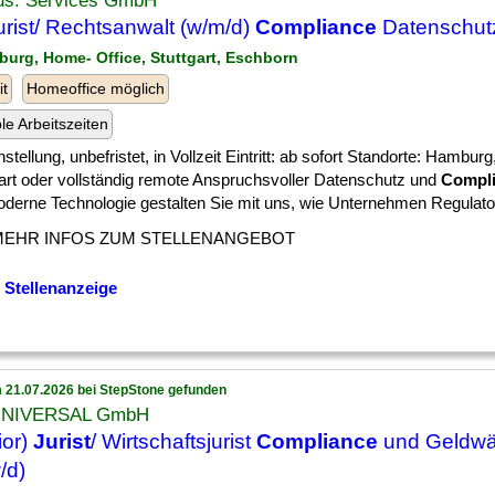
ius. Services GmbH
jurist/ Rechtsanwalt (w/m/d)
Compliance
Datenschut
burg, Home- Office, Stuttgart, Eschborn
it
Homeoffice möglich
ble Arbeitszeiten
stellung, unbefristet, in Vollzeit Eintritt: ab sofort Standorte: Hamburg
gart oder vollständig remote Anspruchsvoller Datenschutz und
Compl
oderne Technologie gestalten Sie mit uns, wie Unternehmen Regulator
MEHR INFOS ZUM STELLENANGEBOT
 Stellenanzeige
 21.07.2026 bei StepStone gefunden
UNIVERSAL GmbH
ior)
Jurist
/ Wirtschaftsjurist
Compliance
und Geldw
/d)