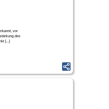
erkannt, vor
rstärkung des
t [...]