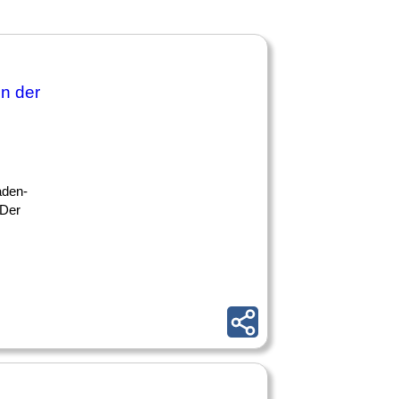
in der
aden-
 Der