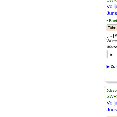
SWR 
Vollj
Juri
• Rhe
Führu
[. .. 
Württ
Südwes
▶ Zur
Job vo
SWR 
Vollj
Juri