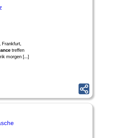
z
, Frankfurt,
iance
treffen
ik morgen [...]
äsche