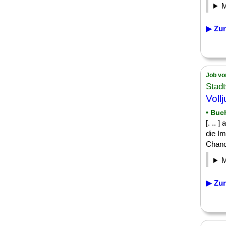
▶ Zur
Job vo
Stad
Voll
• Buc
[. .. 
die I
Chance
▶ Zur