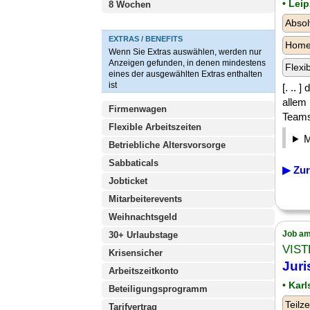
• Leip
8 Wochen
Absol
EXTRAS / BENEFITS
Homeo
Wenn Sie Extras auswählen, werden nur
Anzeigen gefunden, in denen mindestens
Flexi
eines der ausgewählten Extras enthalten
ist
[. .. 
allem
Firmenwagen
Teams
Flexible Arbeitszeiten
Betriebliche Altersvorsorge
Sabbaticals
▶ Zur
Jobticket
Mitarbeiterevents
Weihnachtsgeld
Job am
30+ Urlaubstage
VIST
Krisensicher
Juri
Arbeitszeitkonto
• Kar
Beteiligungsprogramm
Teilze
Tarifvertrag