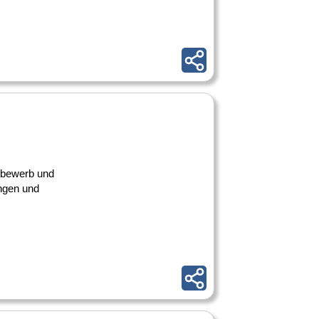
ttbewerb und
ngen und