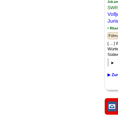
Job am
SWR 
Vollj
Juri
• Rhe
Führu
[. .. 
Württ
Südwes
▶ Zur