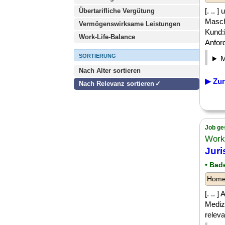
[. .. 
Übertarifliche Vergütung
Masch
Vermögenswirksame Leistungen
Kund:
Work-Life-Balance
Anford
SORTIERUNG
Nach Alter sortieren
▶ Zur
Nach Relevanz sortieren
Job ge
Work
Juri
• Bad
Homeo
[. .. 
Mediz
releva