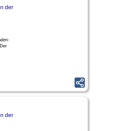
in der
aden-
 Der
in der