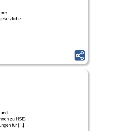
sere
gesetzliche
 und
:innen zu HSE-
gen für [...]