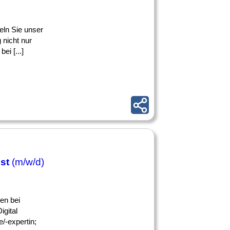
eln Sie unser
 nicht nur
ei [...]
ist
(m/w/d)
en bei
igital
/-expertin;