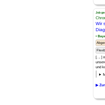
Job ge
Chro
Wir 
Diag
• Bay
Abge
Flexi
[. .. 
unser
und ko
▶ Zur