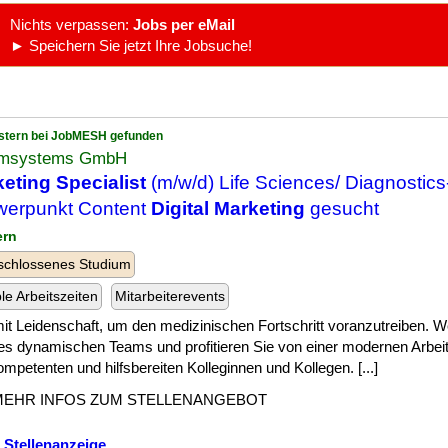
Nichts verpassen:
Jobs per eMail
► Speichern Sie jetzt Ihre Jobsuche!
stern bei JobMESH gefunden
msystems GmbH
eting Specialist
(m/w/d) Life Sciences/ Diagnostics
werpunkt Content
Digital Marketing
gesucht
ern
schlossenes Studium
ble Arbeitszeiten
Mitarbeiterevents
] mit Leidenschaft, um den medizinischen Fortschritt voranzutreiben. W
es dynamischen Teams und profitieren Sie von einer modernen Arb
mpetenten und hilfsbereiten Kolleginnen und Kollegen. [...]
MEHR INFOS ZUM STELLENANGEBOT
 Stellenanzeige