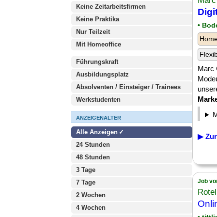
Marc
Keine Zeitarbeitsfirmen
Digi
Keine Praktika
• Bod
Nur Teilzeit
Homeo
Mit Homeoffice
Flexi
Führungskraft
Marc C
Ausbildungsplatz
Modeu
Absolventen / Einsteiger / Trainees
unser
Marke
Werkstudenten
ANZEIGENALTER
Alle Anzeigen
▶ Zur
24 Stunden
48 Stunden
3 Tage
Job vo
7 Tage
Rote
2 Wochen
Onl
4 Wochen