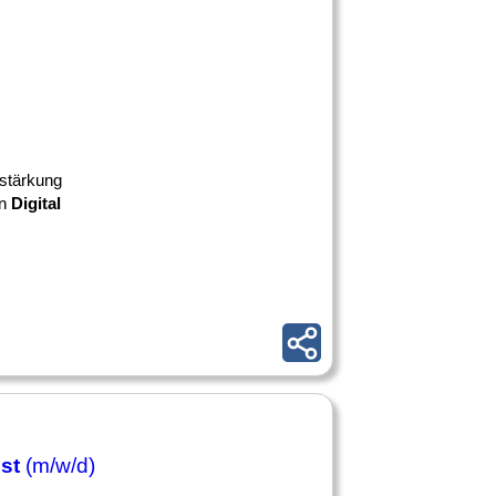
stärkung
en
Digital
ist
(m/w/d)