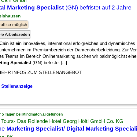
 Cain GmbH
tal Marketing Specialist
(GN) befristet auf 2 Jahre
elshausen
ffice möglich
ble Arbeitszeiten
ain ist ein innovatives, international erfolgreiches und dynamisches
nternehmen im Premiumbereich der Damenoberbekleidung. Zur Ver
es Teams im Bereich Onlinemarketing suchen wir baldmöglichst ein
ting Specialist
(GN) befristet [...]
MEHR INFOS ZUM STELLENANGEBOT
 Stellenanzeige
r 5 Tagen bei Mindmatch.ai gefunden
l Tours- Das Rollende Hotel Georg Höltl GmbH Co. KG
ine
Marketing Specialist
/
Digital Marketing Special