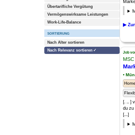
Market
Übertarifliche Vergütung
Vermögenswirksame Leistungen
Work-Life-Balance
▶ Zur
SORTIERUNG
Nach Alter sortieren
Nach Relevanz sortieren
Job vo
MSC 
Mark
• Mü
Homeo
Flexi
[. .. 
du zu
[...]