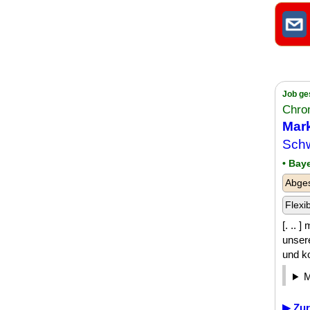
Job ge
Chro
Mark
Sch
• Bay
Abge
Flexi
[. .. 
unser
und ko
▶ Zur