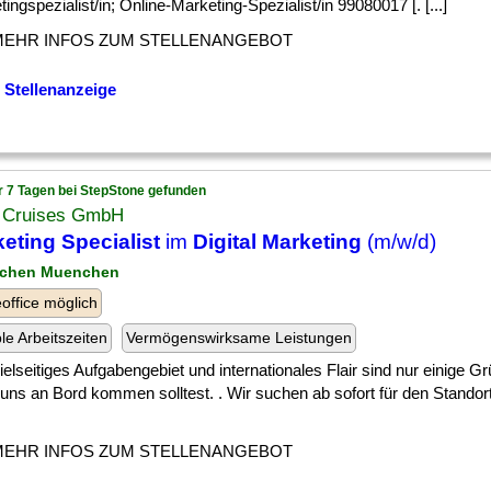
ingspezialist/in; Online-Marketing-Spezialist/in 99080017 [. [...]
MEHR INFOS ZUM STELLENANGEBOT
 Stellenanzeige
r 7 Tagen bei StepStone gefunden
Cruises GmbH
eting Specialist
im
Digital Marketing
(m/w/d)
nchen Muenchen
ffice möglich
ble Arbeitszeiten
Vermögenswirksame Leistungen
] vielseitiges Aufgabengebiet und internationales Flair sind nur einige
 uns an Bord kommen solltest. . Wir suchen ab sofort für den Stando
MEHR INFOS ZUM STELLENANGEBOT