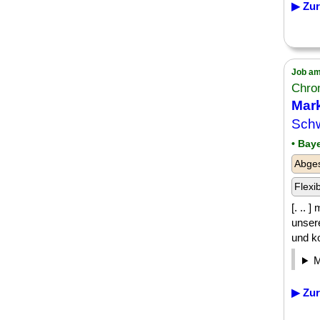
▶ Zur
Job am
Chro
Mark
Sch
• Bay
Abge
Flexi
[. .. 
unser
und ko
▶ Zur