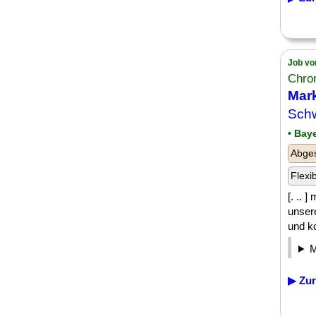
Job vo
Chro
Mark
Sch
• Bay
Abge
Flexi
[. .. 
unser
und ko
▶ Zur