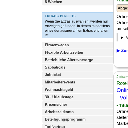
• titt
8 Wochen
Abge
Online
EXTRAS / BENEFITS
Wenn Sie Extras auswählen, werden nur
Onlin
Anzeigen gefunden, in denen mindestens
umsetz
eines der ausgewählten Extras enthalten
ist
Firmenwagen
▶ Zur
Flexible Arbeitszeiten
Betriebliche Altersvorsorge
Sabbaticals
Jobticket
Job am
Mitarbeiterevents
Rote
Onl
Weihnachtsgeld
- Vol
30+ Urlaubstage
Krisensicher
• Titt
Online
Arbeitszeitkonto
stelle
Beteiligungsprogramm
Market
Tarifvertrag