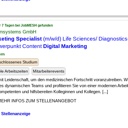
r 7 Tagen bei JobMESH gefunden
msystems GmbH
eting Specialist
(m/w/d) Life Sciences/ Diagnostics
werpunkt Content
Digital Marketing
ern
schlossenes Studium
ble Arbeitszeiten
Mitarbeiterevents
] mit Leidenschaft, um den medizinischen Fortschritt voranzutreiben. W
es dynamischen Teams und profitieren Sie von einer modernen Arb
mpetenten und hilfsbereiten Kolleginnen und Kollegen. [...]
MEHR INFOS ZUM STELLENANGEBOT
 Stellenanzeige