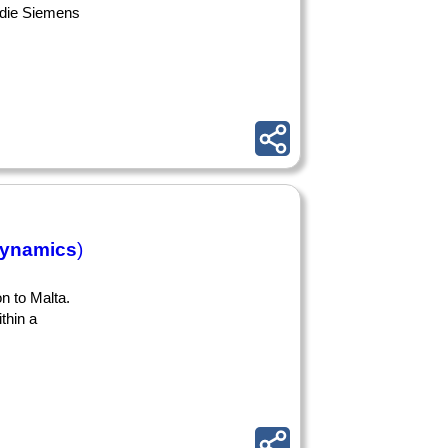
 die Siemens
ynamics
)
on to Malta.
thin a