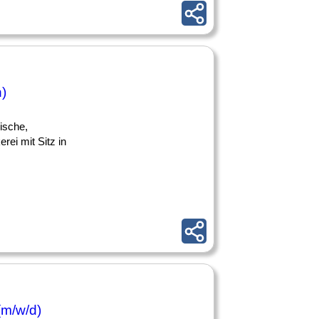
)
ische,
ei mit Sitz in
(m/w/d)