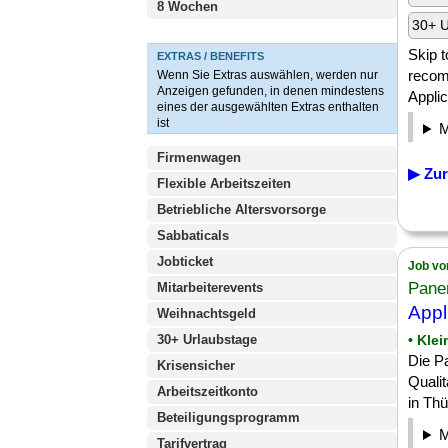
8 Wochen
30+ U
Skip t
EXTRAS / BENEFITS
recom
Wenn Sie Extras auswählen, werden nur
Anzeigen gefunden, in denen mindestens
Appli
eines der ausgewählten Extras enthalten
ist
Firmenwagen
▶ Zur
Flexible Arbeitszeiten
Betriebliche Altersvorsorge
Sabbaticals
Jobticket
Job vo
Pane
Mitarbeiterevents
Appl
Weihnachtsgeld
30+ Urlaubstage
• Kle
Die P
Krisensicher
Quali
Arbeitszeitkonto
in Thü
Beteiligungsprogramm
Tarifvertrag