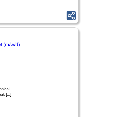
 (m/w/d)
hnical
 [...]