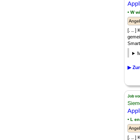
Appl
• W w
Angeb
[. .. 
gemei
Smart 
▶ Zur
Job vo
Siem
Appl
• L e
Angeb
[. .. 