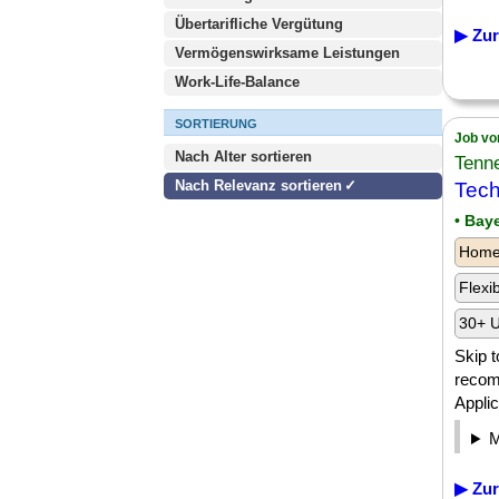
Übertarifliche Vergütung
▶ Zur
Vermögenswirksame Leistungen
Work-Life-Balance
SORTIERUNG
Job vo
Nach Alter sortieren
Tenn
Nach Relevanz sortieren
Tech
• Bay
Homeo
Flexi
30+ U
Skip t
recom
Appli
▶ Zur