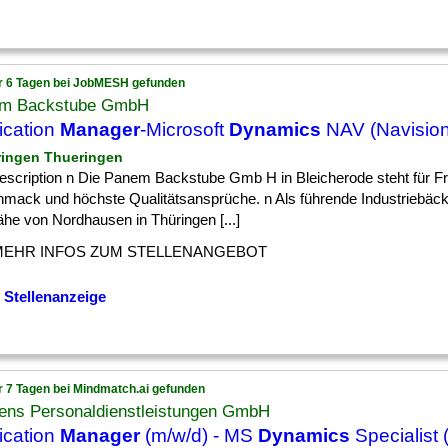
r 6 Tagen bei JobMESH gefunden
m Backstube GmbH
ication
Manager
-Microsoft
Dynamics
NAV (Navision
ringen Thueringen
escription n Die Panem Backstube Gmb H in Bleicherode steht für Fr
mack und höchste Qualitätsansprüche. n Als führende Industriebäcker
he von Nordhausen in Thüringen [...]
MEHR INFOS ZUM STELLENANGEBOT
 Stellenanzeige
r 7 Tagen bei Mindmatch.ai gefunden
ens Personaldienstleistungen GmbH
ication
Manager
(m/w/d) - MS
Dynamics
Specialist 