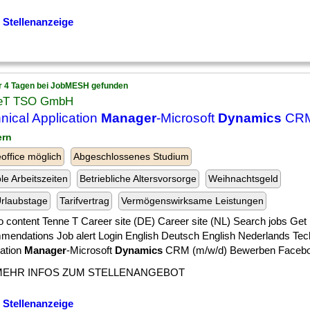
 Stellenanzeige
r 4 Tagen bei JobMESH gefunden
eT TSO GmbH
nical Application
Manager
-Microsoft
Dynamics
CRM
ern
ffice möglich
Abgeschlossenes Studium
ble Arbeitszeiten
Betriebliche Altersvorsorge
Weihnachtsgeld
rlaubstage
Tarifvertrag
Vermögenswirksame Leistungen
o content Tenne T Career site (DE) Career site (NL) Search jobs Get
mendations Job alert Login English Deutsch English Nederlands Tec
cation
Manager
-Microsoft
Dynamics
CRM (m/w/d) Bewerben Facebook
MEHR INFOS ZUM STELLENANGEBOT
 Stellenanzeige