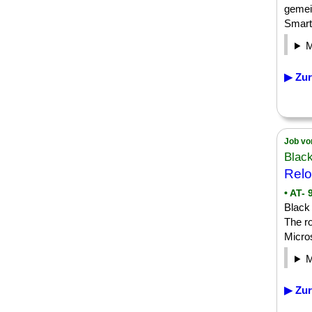
gemei
Smart 
▶ Zur
Job vo
Blac
Relo
• AT- 
Black
The r
Micros
▶ Zur