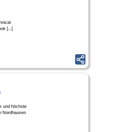
hnical
 [...]
)
k und höchste
von Nordhausen