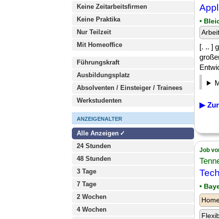
Appl
Keine Zeitarbeitsfirmen
Keine Praktika
• Ble
Nur Teilzeit
Arbei
Mit Homeoffice
[. .. 
große
Führungskraft
Entwic
Ausbildungsplatz
Absolventen / Einsteiger / Trainees
Werkstudenten
▶ Zur
ANZEIGENALTER
Alle Anzeigen
24 Stunden
Job vo
48 Stunden
Tenn
3 Tage
Tech
7 Tage
• Bay
2 Wochen
Homeo
4 Wochen
Flexi