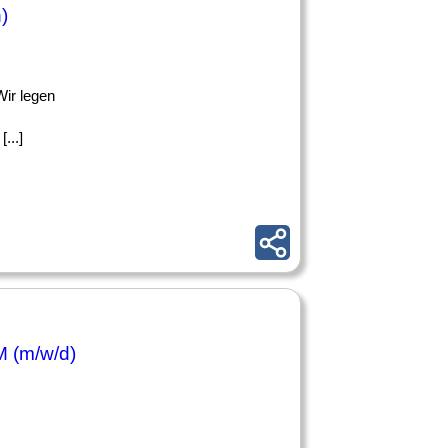
)
Wir legen
...]
 (m/w/d)