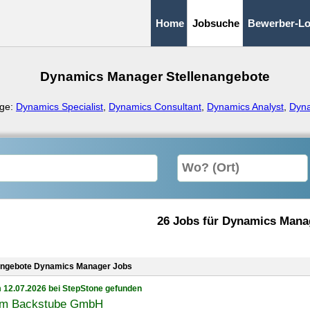
Home
Jobsuche
Bewerber-Lo
Dynamics Manager Stellenangebote
äge:
Dynamics Specialist
,
Dynamics Consultant
,
Dynamics Analyst
,
Dyna
26 Jobs für Dynamics Mana
angebote Dynamics Manager Jobs
 12.07.2026 bei StepStone gefunden
m Backstube GmbH