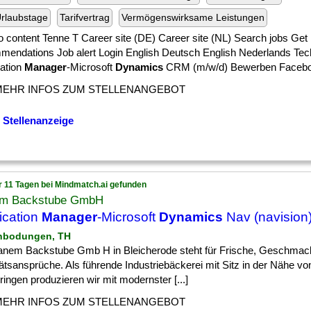
rlaubstage
Tarifvertrag
Vermögenswirksame Leistungen
o content Tenne T Career site (DE) Career site (NL) Search jobs Get
mendations Job alert Login English Deutsch English Nederlands Tec
cation
Manager
-Microsoft
Dynamics
CRM (m/w/d) Bewerben Facebook
MEHR INFOS ZUM STELLENANGEBOT
 Stellenanzeige
r 11 Tagen bei Mindmatch.ai gefunden
m Backstube GmbH
ication
Manager
-Microsoft
Dynamics
Nav (navision
inbodungen, TH
anem Backstube Gmb H in Bleicherode steht für Frische, Geschmac
tätsansprüche. Als führende Industriebäckerei mit Sitz in der Nähe 
ringen produzieren wir mit modernster [...]
MEHR INFOS ZUM STELLENANGEBOT