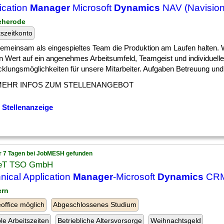
ication
Manager
Microsoft
Dynamics
NAV (Navision
icherode
tszeitkonto
] gemeinsam als eingespieltes Team die Produktion am Laufen halten. 
n Wert auf ein angenehmes Arbeitsumfeld, Teamgeist und individuelle
klungsmöglichkeiten für unsere Mitarbeiter. Aufgaben Betreuung und [
MEHR INFOS ZUM STELLENANGEBOT
 Stellenanzeige
r 7 Tagen bei JobMESH gefunden
eT TSO GmbH
nical Application
Manager
-Microsoft
Dynamics
CRM
ern
ffice möglich
Abgeschlossenes Studium
ble Arbeitszeiten
Betriebliche Altersvorsorge
Weihnachtsgeld