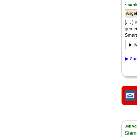
• san
Angeb
[. .. 
gemei
Smart 
▶ Zur
Job vo
Siem