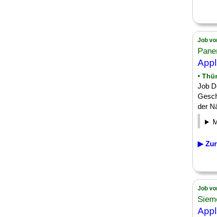
Job vo
Pane
Appl
• Thü
Job D
Gesch
der Nä
▶ Zur
Job vo
Siem
Appl