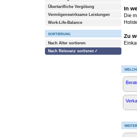
Übertarifliche Vergütung
In w
Vermögenswirksame Leistungen
Die m
Holst
Work-Life-Balance
SORTIERUNG
Zu w
Einka
Nach Alter sortieren
Nach Relevanz sortieren
WELCH
Berat
Verka
WEITER