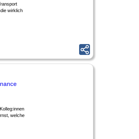
Transport
ie wirklich
enance
Kolleg:innen
rnst, welche