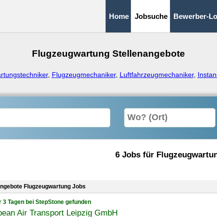
Home
Jobsuche
Bewerber-Lo
Flugzeugwartung Stellenangebote
rtungstechniker
,
Flugzeugmechaniker
,
Luftfahrzeugmechaniker
,
Instan
6 Jobs für Flugzeugwartu
angebote Flugzeugwartung Jobs
r 3 Tagen bei StepStone gefunden
pean Air Transport Leipzig GmbH