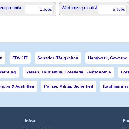
eugtechniker
Wartungsspezialist
1 Jobs
5 Jobs
en
EDV / IT
Sonstige Tätigkeiten
Handwerk, Gewerbe, 
Werbung
Reisen, Tourismus, Hotellerie, Gastronomie
For
njobs & Aushilfen
Polizei, Militär, Sicherheit
Kaufmännisch
Infos
Fü