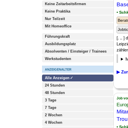
Base
Keine Zeitarbeitsfirmen
Keine Praktika
• Sch
Nur Teilzeit
Berat
Mit Homeoffice
Jobti
Führungskraft
[. .. 
Leipz
Ausbildungsplatz
zählen
Absolventen / Einsteiger / Trainees
Werkstudenten
ANZEIGENALTER
▶ Zur
Alle Anzeigen
24 Stunden
48 Stunden
Job vo
3 Tage
Euro
7 Tage
Mita
2 Wochen
Trou
4 Wochen
• Sch