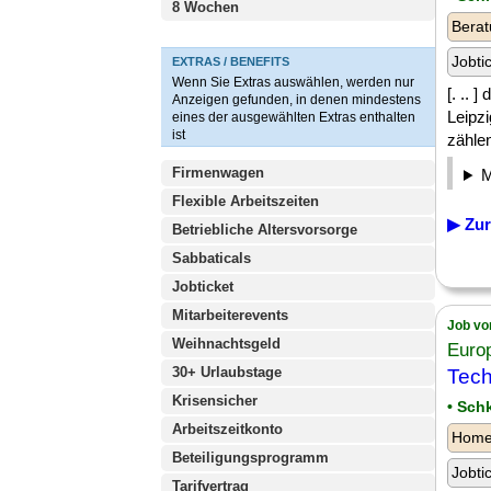
8 Wochen
Berat
Jobti
EXTRAS / BENEFITS
Wenn Sie Extras auswählen, werden nur
[. .. 
Anzeigen gefunden, in denen mindestens
Leipz
eines der ausgewählten Extras enthalten
ist
zählen
Firmenwagen
Flexible Arbeitszeiten
▶ Zur
Betriebliche Altersvorsorge
Sabbaticals
Jobticket
Mitarbeiterevents
Job vo
Weihnachtsgeld
Euro
30+ Urlaubstage
Tech
Krisensicher
• Sch
Arbeitszeitkonto
Homeo
Beteiligungsprogramm
Jobti
Tarifvertrag