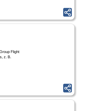
 Group Flight
, z. B.