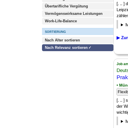
[. .. 
Übertarifliche Vergütung
Leipz
Vermögenswirksame Leistungen
zählen
Work-Life-Balance
SORTIERUNG
▶ Zur
Nach Alter sortieren
Nach Relevanz sortieren
Job am
Deut
Prak
• Mün
Flexi
[. .. 
der W
wichti