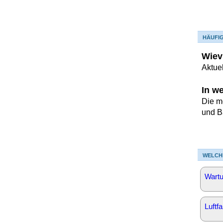
HÄUFI
Wiev
Aktue
In w
Die m
und B
WELCH
Wartu
Luftf