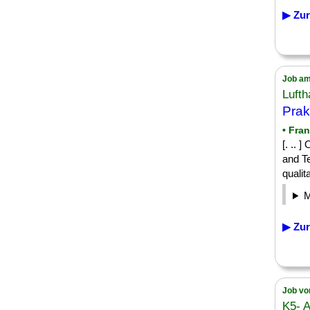
▶ Zur
Job am
Luft
Prak
• Fra
[. .. 
and Te
qualit
▶ Zur
Job vo
K5- 