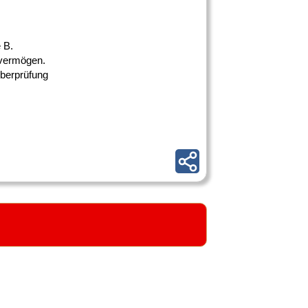
 B.
kvermögen.
überprüfung