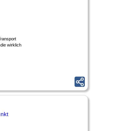
Transport
ie wirklich
unkt