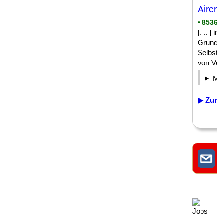
Airc
• 853
[. .. 
Grund
Selbs
von Vo
▶ Zur