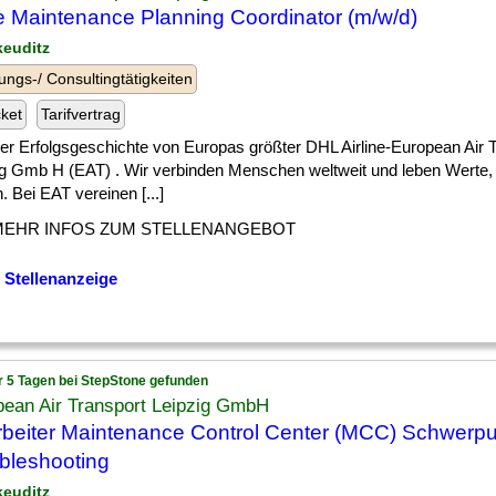
 Maintenance Planning Coordinator (m/w/d)
keuditz
ungs-/ Consultingtätigkeiten
cket
Tarifvertrag
] der Erfolgsgeschichte von Europas größter DHL Airline-European Air 
ig Gmb H (EAT) . Wir verbinden Menschen weltweit und leben Werte, d
. Bei EAT vereinen [...]
MEHR INFOS ZUM STELLENANGEBOT
 Stellenanzeige
r 5 Tagen bei StepStone gefunden
pean Air Transport Leipzig GmbH
rbeiter Maintenance Control Center (MCC) Schwerp
bleshooting
keuditz