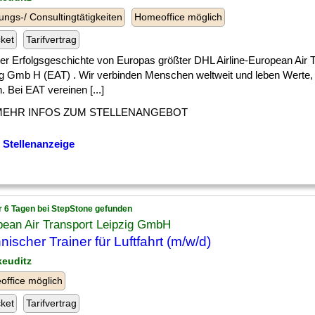
ungs-/ Consultingtätigkeiten
Homeoffice möglich
cket
Tarifvertrag
] der Erfolgsgeschichte von Europas größter DHL Airline-European Air 
ig Gmb H (EAT) . Wir verbinden Menschen weltweit und leben Werte, d
. Bei EAT vereinen [...]
MEHR INFOS ZUM STELLENANGEBOT
 Stellenanzeige
r 6 Tagen bei StepStone gefunden
pean Air Transport Leipzig GmbH
nischer Trainer für Luftfahrt (m/w/d)
keuditz
ffice möglich
cket
Tarifvertrag