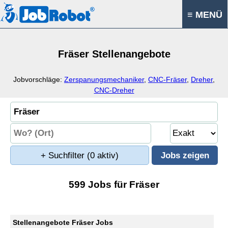
≡ MENÜ
Fräser Stellenangebote
Jobvorschläge:
Zerspanungsmechaniker
,
CNC-Fräser
,
Dreher
,
CNC-Dreher
+ Suchfilter
(0 aktiv)
599 Jobs für Fräser
Stellenangebote Fräser Jobs