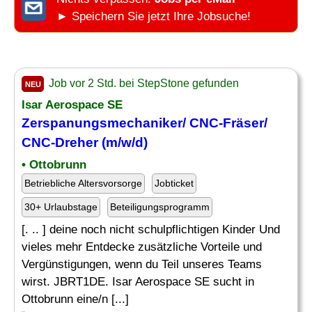
► Speichern Sie jetzt Ihre Jobsuche!
Job vor 2 Std. bei StepStone gefunden
NEU
Isar Aerospace SE
Zerspanungsmechaniker/ CNC-
Fräser
/
CNC-Dreher (m/w/d)
• Ottobrunn
Betriebliche Altersvorsorge
Jobticket
30+ Urlaubstage
Beteiligungsprogramm
[. .. ] deine noch nicht schulpflichtigen Kinder Und
vieles mehr Entdecke zusätzliche Vorteile und
Vergünstigungen, wenn du Teil unseres Teams
wirst. JBRT1DE. Isar Aerospace SE sucht in
Ottobrunn eine/n [...]