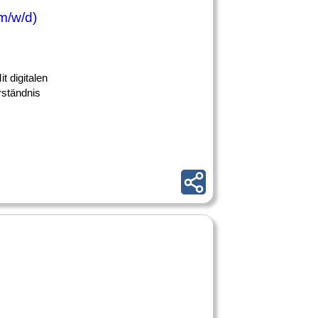
m/w/d)
t digitalen
rständnis