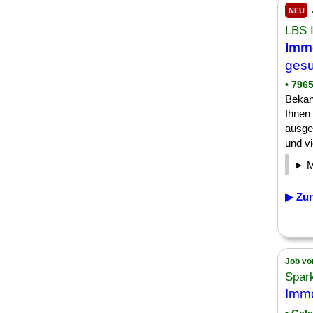
NEU
LBS 
Imm
gesu
• 796
Bekan
Ihnen 
ausge
und vi
▶ Zur
Job vo
Spar
Immo