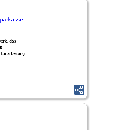
Sparkasse
erk, das
ut
 Einarbeitung