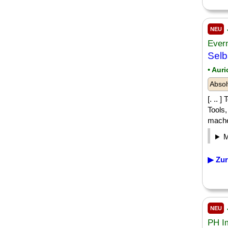
NEU
Ever
Selb
• Auri
Absol
[. .. 
Tools
machen
▶ Zur
NEU
PH I