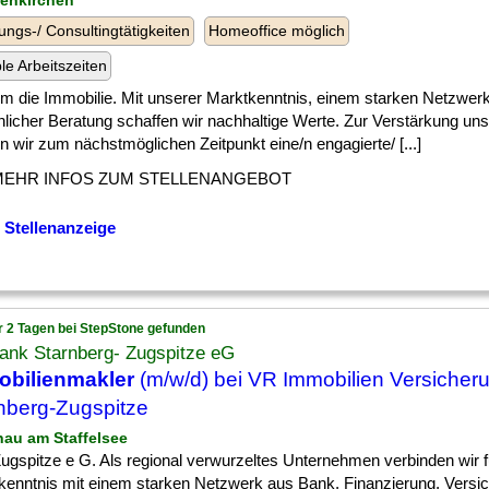
senkirchen
ungs-/ Consultingtätigkeiten
Homeoffice möglich
ble Arbeitszeiten
] um die Immobilie. Mit unserer Marktkenntnis, einem starken Netzwer
nlicher Beratung schaffen wir nachhaltige Werte. Zur Verstärkung u
 wir zum nächstmöglichen Zeitpunkt eine/n engagierte/ [...]
MEHR INFOS ZUM STELLENANGEBOT
 Stellenanzeige
r 2 Tagen bei StepStone gefunden
ank Starnberg- Zugspitze eG
obilienmakler
(m/w/d) bei VR Immobilien Versicher
nberg-Zugspitze
nau am Staffelsee
] Zugspitze e G. Als regional verwurzeltes Unternehmen verbinden wir f
kenntnis mit einem starken Netzwerk aus Bank, Finanzierung, Versi