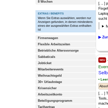
8 Wochen
[. .. 
Fixge
Lapto
EXTRAS / BENEFITS
Wenn Sie Extras auswählen, werden nur
sucht 
Anzeigen gefunden, in denen mindestens
eines der ausgewählten Extras enthalten
ist
▶ Zur
Firmenwagen
Flexible Arbeitszeiten
Betriebliche Altersvorsorge
Sabbaticals
NEU
Jobticket
Ever
Mitarbeiterevents
Selb
Weihnachtsgeld
• Leer
30+ Urlaubstage
Absol
Krisensicher
[. .. 
Arbeitszeitkonto
Tools
Beteiligungsprogramm
machen
Tarifvertrag