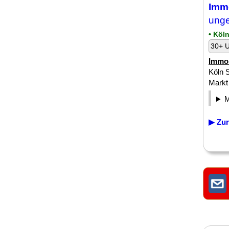
Imm
unge
• Köl
30+ U
Immob
Köln S
Markt 
▶ Zur