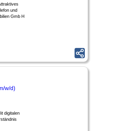
ttraktives
lefon und
bilien Gmb H
m/w/d)
t digitalen
rständnis