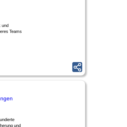
k und
nseres Teams
ungen
undierte
cherung und