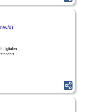
m/w/d)
t digitalen
rständnis