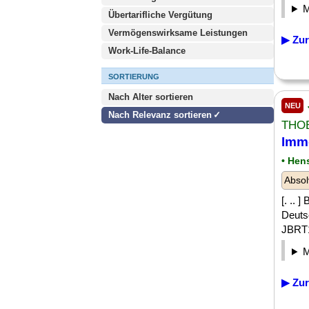
Übertarifliche Vergütung
Vermögenswirksame Leistungen
▶ Zur
Work-Life-Balance
SORTIERUNG
Nach Alter sortieren
NEU
Nach Relevanz sortieren
THO
Imm
• Hen
Absol
[. .. 
Deutsc
JBRT1
▶ Zur