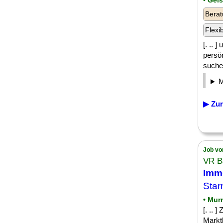
• Gel
Berat
Flexi
[. .. 
persö
suchen
▶ Zur
Job vo
VR B
Imm
Star
• Mur
[. .. 
Markt