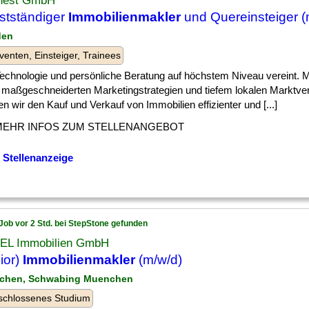
nest GmbH
stständiger
Immobilienmakler
und Quereinsteiger (
den
venten, Einsteiger, Trainees
] Technologie und persönliche Beratung auf höchstem Niveau vereint. Mi
, maßgeschneiderten Marketingstrategien und tiefem lokalen Marktve
 wir den Kauf und Verkauf von Immobilien effizienter und [...]
MEHR INFOS ZUM STELLENANGEBOT
 Stellenanzeige
Job vor 2 Std. bei StepStone gefunden
EL Immobilien GmbH
ior)
Immobilienmakler
(m/w/d)
nchen, Schwabing Muenchen
schlossenes Studium