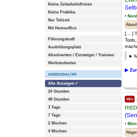
Ever
Keine Zeitarbeitsfirmen
Selb
Keine Praktika
• Nor
Nur Teilzeit
Absol
Mit Homeoffice
[. .. 
Führungskraft
Tools
machen
Ausbildungsplatz
Absolventen / Einsteiger / Trainees
Werkstudenten
▶ Zur
ANZEIGENALTER
Alle Anzeigen
24 Stunden
48 Stunden
NEU
3 Tage
RIED
(Sen
7 Tage
2 Wochen
• Mü
4 Wochen
Abge