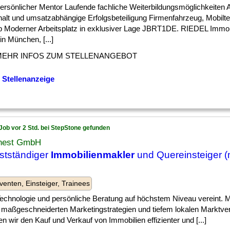
] persönlicher Mentor Laufende fachliche Weiterbildungsmöglichkeiten A
halt und umsatzabhängige Erfolgsbeteiligung Firmenfahrzeug, Mobilte
p Moderner Arbeitsplatz in exklusiver Lage JBRT1DE. RIEDEL Immo
in München, [...]
MEHR INFOS ZUM STELLENANGEBOT
 Stellenanzeige
Job vor 2 Std. bei StepStone gefunden
nest GmbH
stständiger
Immobilienmakler
und Quereinsteiger (
venten, Einsteiger, Trainees
] Technologie und persönliche Beratung auf höchstem Niveau vereint. Mi
, maßgeschneiderten Marketingstrategien und tiefem lokalen Marktve
 wir den Kauf und Verkauf von Immobilien effizienter und [...]