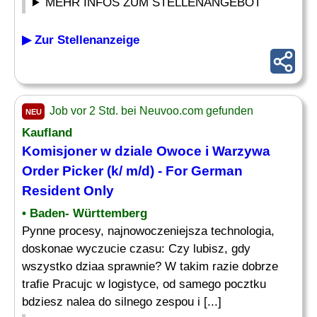
MEHR INFOS ZUM STELLENANGEBOT
▶ Zur Stellenanzeige
Job vor 2 Std. bei Neuvoo.com gefunden
NEU
Kaufland
Komisjoner w dziale Owoce i Warzywa
Order
Picker
(k/ m/d) - For German
Resident Only
• Baden- Württemberg
Pynne procesy, najnowoczeniejsza technologia,
doskonae wyczucie czasu: Czy lubisz, gdy
wszystko dziaa sprawnie? W takim razie dobrze
trafie Pracujc w logistyce, od samego pocztku
bdziesz nalea do silnego zespou i [...]