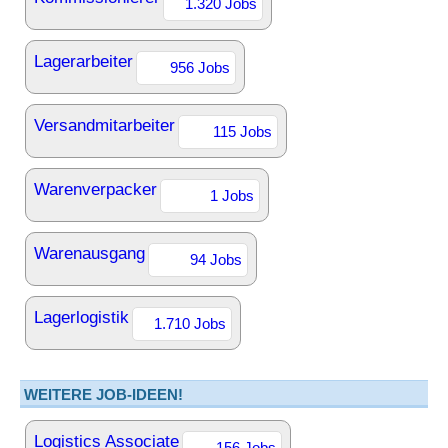
1.320 Jobs
Lagerarbeiter
956 Jobs
Versandmitarbeiter
115 Jobs
Warenverpacker
1 Jobs
Warenausgang
94 Jobs
Lagerlogistik
1.710 Jobs
WEITERE JOB-IDEEN!
Logistics Associate
156 Jobs