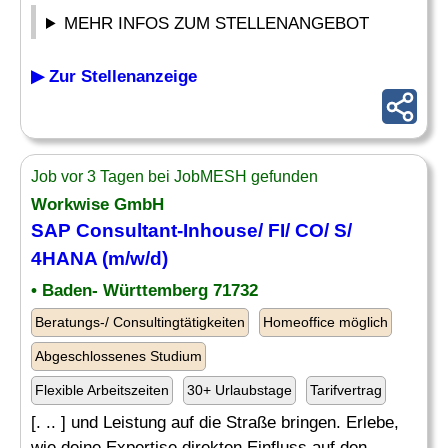
MEHR INFOS ZUM STELLENANGEBOT
▶ Zur Stellenanzeige
Job vor 3 Tagen bei JobMESH gefunden
Workwise GmbH
SAP Consultant-Inhouse/ FI/
CO
/ S/
4HANA (m/w/d)
• Baden- Württemberg 71732
Beratungs-/ Consultingtätigkeiten
Homeoffice möglich
Abgeschlossenes Studium
Flexible Arbeitszeiten
30+ Urlaubstage
Tarifvertrag
[. .. ] und Leistung auf die Straße bringen. Erlebe,
wie deine Expertise direkten Einfluss auf den