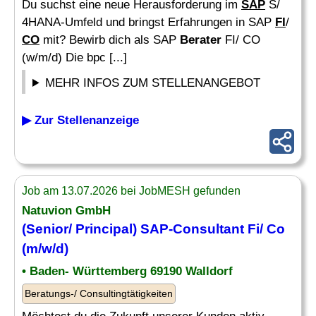
Du suchst eine neue Herausforderung im
SAP
S/
4HANA-Umfeld und bringst Erfahrungen in SAP
FI
/
CO
mit? Bewirb dich als SAP
Berater
FI/ CO
(w/m/d) Die bpc [...]
MEHR INFOS ZUM STELLENANGEBOT
▶ Zur Stellenanzeige
Job am 13.07.2026 bei JobMESH gefunden
Natuvion GmbH
(Senior/ Principal) SAP-Consultant Fi/
Co
(m/w/d)
• Baden- Württemberg 69190 Walldorf
Beratungs-/ Consultingtätigkeiten