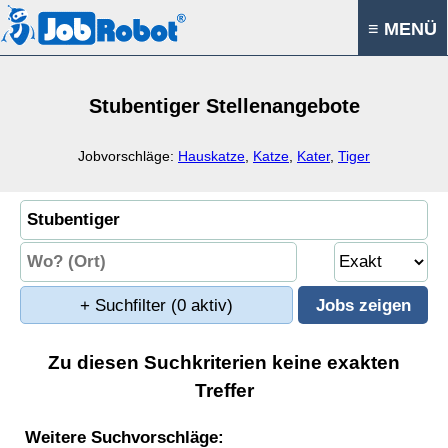
≡ MENÜ
Stubentiger Stellenangebote
Jobvorschläge:
Hauskatze
,
Katze
,
Kater
,
Tiger
+ Suchfilter
(0 aktiv)
Zu diesen Suchkriterien keine exakten
Treffer
Weitere Suchvorschläge: