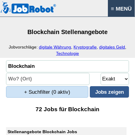
≡ MENÜ
Blockchain Stellenangebote
Jobvorschläge:
digitale Währung
,
Kryptografie
,
digitales Geld
,
Technologie
+ Suchfilter
(0 aktiv)
72 Jobs für Blockchain
Stellenangebote Blockchain Jobs