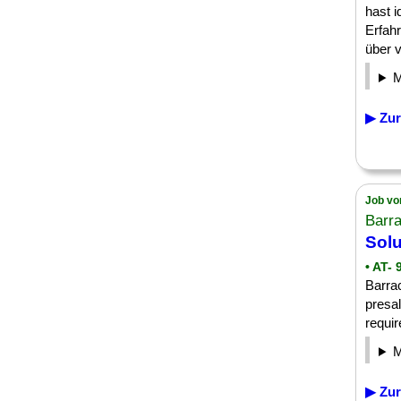
hast 
Erfahr
über v
▶ Zur
Job vo
Barr
Solu
• AT- 
Barra
presa
requir
▶ Zur