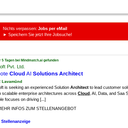
Nichts verpassen:
Jobs per eMail
► Speichern Sie jetzt Ihre Jobsuche!
r 5 Tagen bei Mindmatch.ai gefunden
ft Pvt. Ltd.
ote
Cloud
AI
Solutions Architect
 2 Lavamünd
ft is seeking an experienced Solution
Architect
to lead customer sol
 scalable enterprise architectures across
Cloud
, AI, Data, and Saa 
le focuses on driving [...]
MEHR INFOS ZUM STELLENANGEBOT
 Stellenanzeige