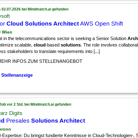
 02.07.2026 bei Mindmatch.ai gefunden
soft
ior
Cloud Solutions Architect
AWS Open Shift
9 Wien
nt in the telecommunications sector is seeking a Senior Solution
Arch
ptimize scalable,
cloud
-based
solutions
. The role involves collaborat
ss stakeholders to translate requirements into [...]
MEHR INFOS ZUM STELLENANGEBOT
 Stellenanzeige
Job vor 2 Std. bei Mindmatch.ai gefunden
arz Digits
ud
Presales
Solutions Architect
lbronn
d
-Expertise: Du bringst fundierte Kenntnisse in Cloud-Technologien-,