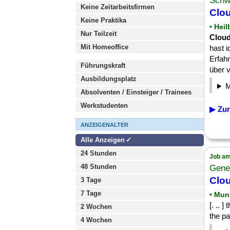
Schw
Keine Zeitarbeitsfirmen
Clou
Keine Praktika
• Hei
Nur Teilzeit
Clou
Mit Homeoffice
hast 
Erfahr
Führungskraft
über v
Ausbildungsplatz
Absolventen / Einsteiger / Trainees
Werkstudenten
▶ Zur
ANZEIGENALTER
Alle Anzeigen
24 Stunden
Job am
48 Stunden
Gene
Clou
3 Tage
7 Tage
• Mun
[. .. 
2 Wochen
the p
4 Wochen