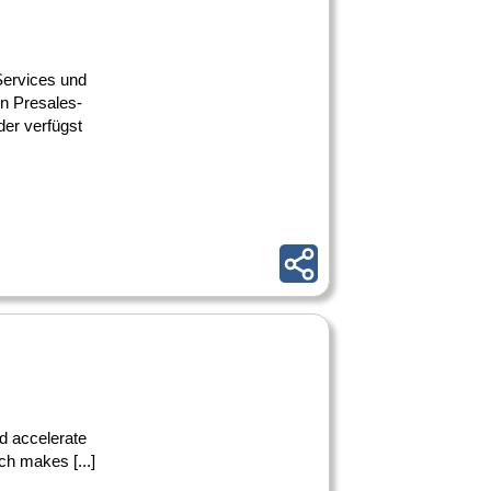
 Services und
en Presales-
der verfügst
ld accelerate
h makes [...]