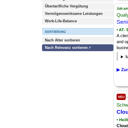
Übertarifliche Vergütung
Job am
Vermögenswirksame Leistungen
Qualy
Work-Life-Balance
Sen
• AT- 
SORTIERUNG
A clie
Nach Alter sortieren
and o
busine
Nach Relevanz sortieren
▶ Zur
NEU
Schw
Clo
• Hei
Clou