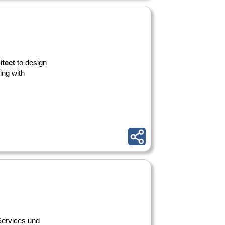
itect
to design
ing with
 Services und