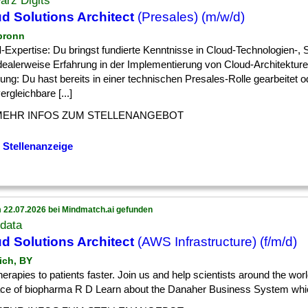
arz Digits
d Solutions Architect
(Presales) (m/w/d)
lbronn
d
-Expertise: Du bringst fundierte Kenntnisse in Cloud-Technologien-,
idealerweise Erfahrung in der Implementierung von Cloud-Architektur
ung: Du hast bereits in einer technischen Presales-Rolle gearbeitet o
ergleichbare [...]
MEHR INFOS ZUM STELLENANGEBOT
 Stellenanzeige
 22.07.2026 bei Mindmatch.ai gefunden
data
d Solutions Architect
(AWS Infrastructure) (f/m/d)
ich, BY
] therapies to patients faster. Join us and help scientists around the wor
ace of biopharma R D Learn about the Danaher Business System whic