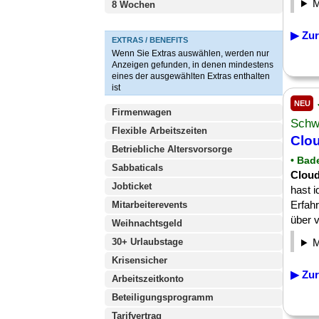
8 Wochen
▶ Zur
EXTRAS / BENEFITS
Wenn Sie Extras auswählen, werden nur
Anzeigen gefunden, in denen mindestens
eines der ausgewählten Extras enthalten
ist
NEU
Firmenwagen
Schw
Flexible Arbeitszeiten
Clou
Betriebliche Altersvorsorge
• Bad
Sabbaticals
Clou
Jobticket
hast 
Erfahr
Mitarbeiterevents
über v
Weihnachtsgeld
30+ Urlaubstage
Krisensicher
▶ Zur
Arbeitszeitkonto
Beteiligungsprogramm
Tarifvertrag