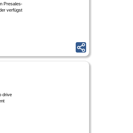
en Presales-
der verfügst
 drive
ent