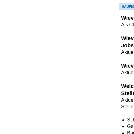
HÄUFI
Wiev
Als C
Wiev
Jobs
Aktuel
Wiev
Aktue
Welc
Stel
Aktue
Stell
Sch
Ge
Bar