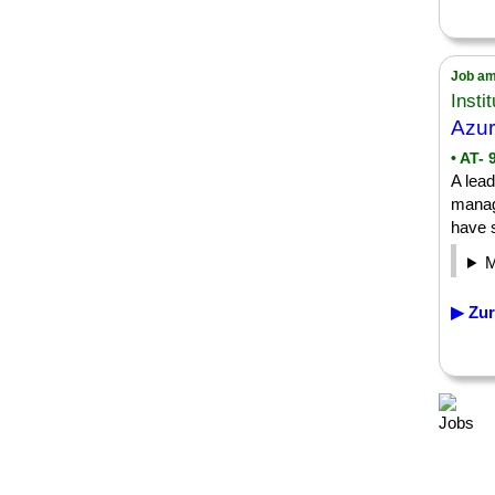
Job am
Insti
Azu
• AT- 
A lead
manage
have s
▶ Zur