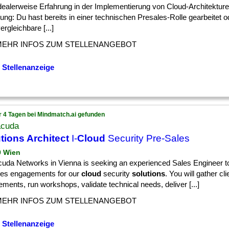
idealerweise Erfahrung in der Implementierung von Cloud-Architektur
ung: Du hast bereits in einer technischen Presales-Rolle gearbeitet o
ergleichbare [...]
MEHR INFOS ZUM STELLENANGEBOT
 Stellenanzeige
r 4 Tagen bei Mindmatch.ai gefunden
acuda
tions Architect
I-
Cloud
Security Pre-Sales
9 Wien
cuda Networks in Vienna is seeking an experienced Sales Engineer to
les engagements for our
cloud
security
solutions
. You will gather cli
ements, run workshops, validate technical needs, deliver [...]
MEHR INFOS ZUM STELLENANGEBOT
 Stellenanzeige