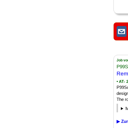
Job vo
P99So
Rem
• AT-
P99So
design
The ro
▶ Zur