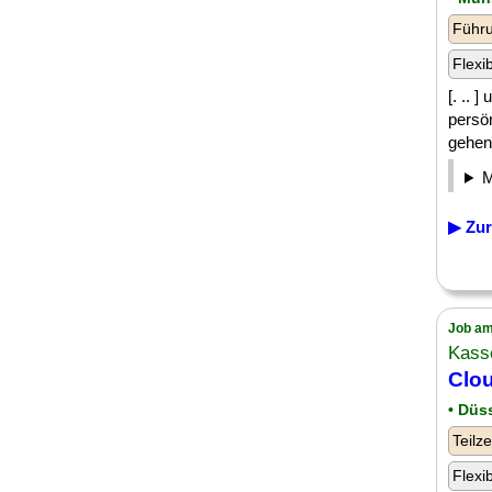
Führu
Flexi
[. ..
persö
gehen.
▶ Zur
Job am
Kasse
Clo
• Düs
Teilze
Flexi