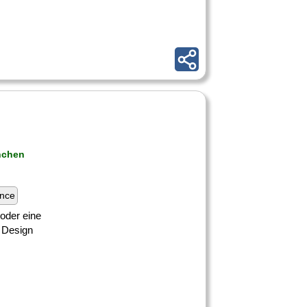
enchen
ance
 oder eine
n Design