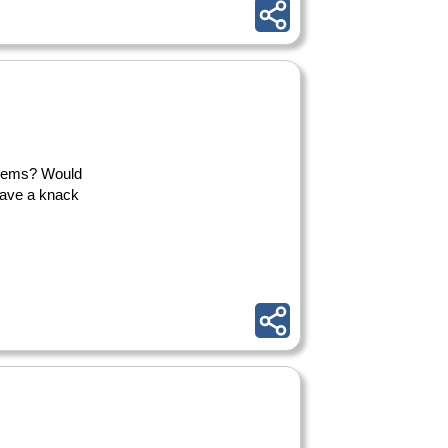
blems? Would
ave a knack