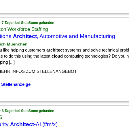
r 7 Tagen bei StepStone gefunden
on Workforce Staffing
tions
Architect
, Automotive and Manufacturing
ich Muenchen
u like helping customers
architect
systems and solve technical pro
ke to do this using the latest
cloud
computing technologies? Do you h
ping [...]
MEHR INFOS ZUM STELLENANGEBOT
 Stellenanzeige
r 8 Tagen bei StepStone gefunden
S
rity
Architect
-AI (f/m/x)