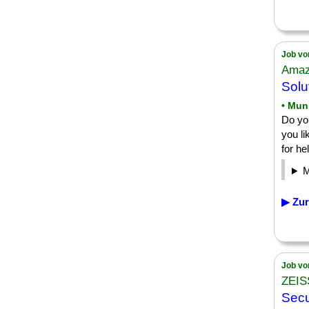
Job vo
Amaz
Solu
• Mun
Do yo
you li
for hel
▶ Zur
Job vo
ZEIS
Secu