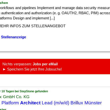
nchen
 ] workflows and pipelines Implement and manage data security measu
g authentication and authorization (e. g. OAUTH2, RBAC, PIM) across
atforms Design and implement [...]
MEHR INFOS ZUM STELLENANGEBOT
 Stellenanzeige
Nichts verpassen:
Jobs per eMail
► Speichern Sie jetzt Ihre Jobsuche!
r 10 Tagen bei StepStone gefunden
lux GmbH Co. KG
 Platform
Architect
Lead (m/w/d) Brillux Münster
ster