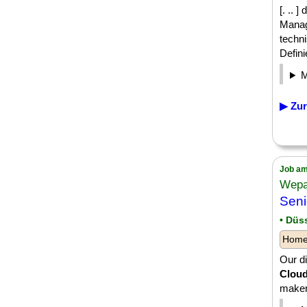
[. .. 
Manag
techn
Defini
▶ Zur
Job am
Wepa
Sen
• Düs
Homeo
Our di
Cloud
makers