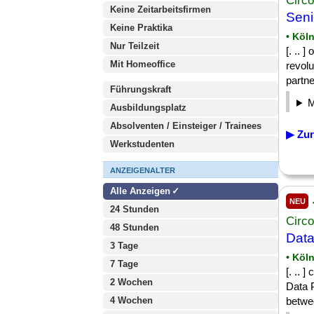
Circ
Keine Zeitarbeitsfirmen
Seni
Keine Praktika
• Köl
Nur Teilzeit
[. .. 
Mit Homeoffice
revol
partner
Führungskraft
Ausbildungsplatz
Absolventen / Einsteiger / Trainees
▶ Zur
Werkstudenten
ANZEIGENALTER
Alle Anzeigen
NEU
24 Stunden
Circ
48 Stunden
Data
3 Tage
• Köl
7 Tage
[. .. 
2 Wochen
Data P
4 Wochen
betwee