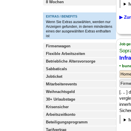
8 Wochen
EXTRAS / BENEFITS
▶ Zur
Wenn Sie Extras auswählen, werden nur
Anzeigen gefunden, in denen mindestens
eines der ausgewählten Extras enthalten
ist
Job ge
Firmenwagen
Sopra
Flexible Arbeitszeiten
Infr
Betriebliche Altersvorsorge
• bun
Sabbaticals
Homeo
Jobticket
Firm
Mitarbeiterevents
Weihnachtsgeld
[. .. 
vergl
30+ Urlaubstage
inner
Krisensicher
Sicher
Arbeitszeitkonto
Beteiligungsprogramm
Tarifvertrag