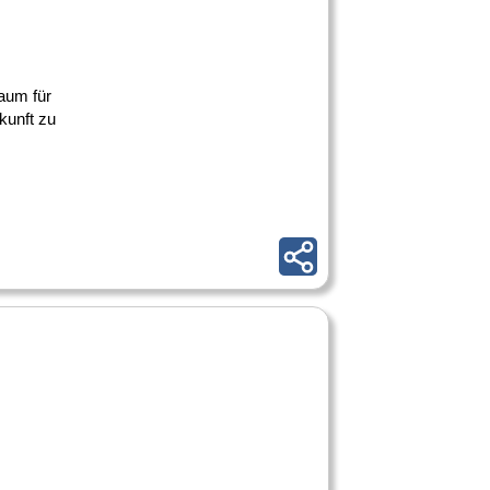
aum für
kunft zu