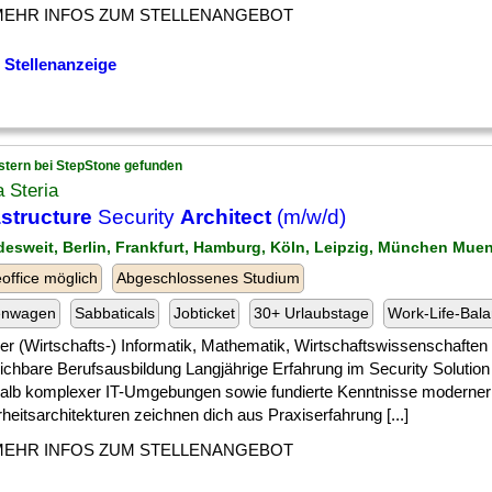
MEHR INFOS ZUM STELLENANGEBOT
 Stellenanzeige
stern bei StepStone gefunden
 Steria
astructure
Security
Architect
(m/w/d)
desweit, Berlin, Frankfurt, Hamburg, Köln, Leipzig, München Mu
ffice möglich
Abgeschlossenes Studium
enwagen
Sabbaticals
Jobticket
30+ Urlaubstage
Work-Life-Bal
] der (Wirtschafts-) Informatik, Mathematik, Wirtschaftswissenschaften
eichbare Berufsausbildung Langjährige Erfahrung im Security Solutio
halb komplexer IT-Umgebungen sowie fundierte Kenntnisse moderner
heitsarchitekturen zeichnen dich aus Praxiserfahrung [...]
MEHR INFOS ZUM STELLENANGEBOT