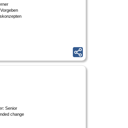
erner
e Vorgeben
gskonzepten
er: Senior
minded change