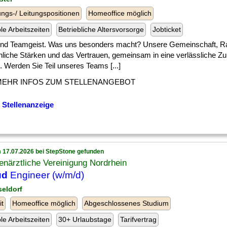
ngs-/ Leitungspositionen
Homeoffice möglich
ble Arbeitszeiten
Betriebliche Altersvorsorge
Jobticket
 ] und Teamgeist. Was uns besonders macht? Unsere Gemeinschaft, R
nliche Stärken und das Vertrauen, gemeinsam in eine verlässliche Zu
 Werden Sie Teil unseres Teams [...]
MEHR INFOS ZUM STELLENANGEBOT
 Stellenanzeige
 17.07.2026 bei StepStone gefunden
närztliche Vereinigung Nordrhein
ud
Engineer (w/m/d)
seldorf
it
Homeoffice möglich
Abgeschlossenes Studium
ble Arbeitszeiten
30+ Urlaubstage
Tarifvertrag