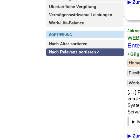
▶ Zur
Übertarifliche Vergütung
Vermögenswirksame Leistungen
Work-Life-Balance
Job vo
SORTIERUNG
WEB
Nach Alter sortieren
Ente
Nach Relevanz sortieren
• Güg
Homeo
Flexi
Work-
[. .. 
vergle
Syste
Server
▶ Zur