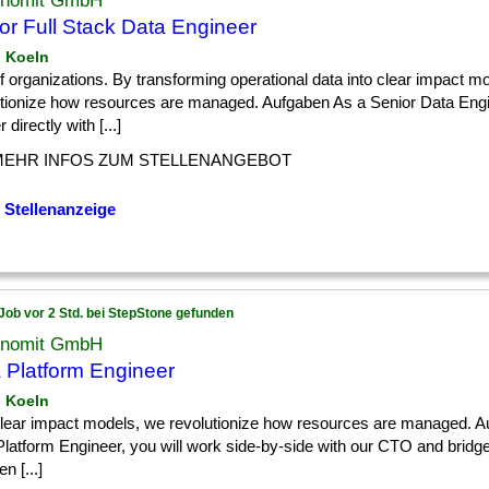
onomit GmbH
or Full Stack Data Engineer
n Koeln
] of organizations. By transforming operational data into clear impact m
utionize how resources are managed. Aufgaben As a Senior Data Engin
 directly with [...]
MEHR INFOS ZUM STELLENANGEBOT
 Stellenanzeige
Job vor 2 Std. bei StepStone gefunden
onomit GmbH
 Platform Engineer
n Koeln
] clear impact models, we revolutionize how resources are managed. 
latform Engineer, you will work side-by-side with our CTO and bridg
n [...]