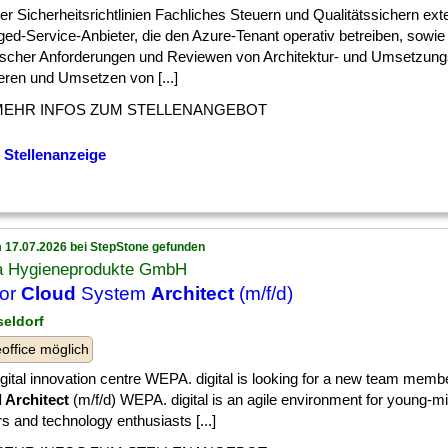
] der Sicherheitsrichtlinien Fachliches Steuern und Qualitätssichern ext
ed-Service-Anbieter, die den Azure-Tenant operativ betreiben, sowi
ischer Anforderungen und Reviewen von Architektur- und Umsetzun
eren und Umsetzen von [...]
MEHR INFOS ZUM STELLENANGEBOT
 Stellenanzeige
 17.07.2026 bei StepStone gefunden
 Hygieneprodukte GmbH
ior
Cloud
System
Architect
(m/f/d)
seldorf
ffice möglich
gital innovation centre WEPA. digital is looking for a new team memb
 Architect
(m/f/d) WEPA. digital is an agile environment for young-
 and technology enthusiasts [...]