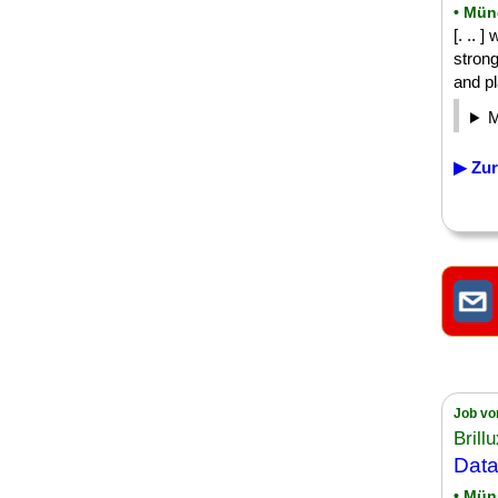
• Mü
[. ..
stron
and pl
▶ Zur
Job vo
Bril
Data
• Mün