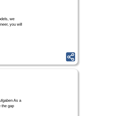
odels, we
eer, you will
Aufgaben As a
e the gap