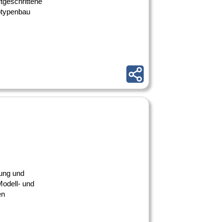
tgeschrittene
otypenbau
tung und
Modell- und
en