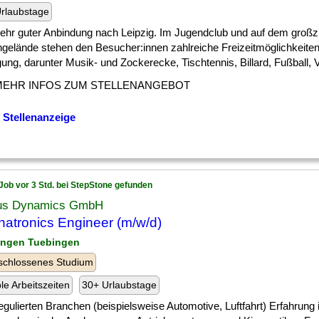
rlaubstage
] sehr guter Anbindung nach Leipzig. Im Jugendclub und auf dem groß
gelände stehen den Besucher:innen zahlreiche Freizeitmöglichkeiten
ung, darunter Musik- und Zockerecke, Tischtennis, Billard, Fußball, Vol
MEHR INFOS ZUM STELLENANGEBOT
 Stellenanzeige
Job vor 3 Std. bei StepStone gefunden
us Dynamics GmbH
atronics Engineer (m/w/d)
ingen Tuebingen
schlossenes Studium
ble Arbeitszeiten
30+ Urlaubstage
] regulierten Branchen (beispielsweise Automotive, Luftfahrt) Erfahrung 