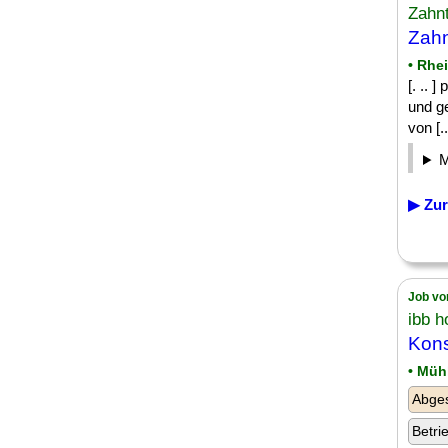
Zahn
Zahn
• Rhe
[. .. 
und ge
von [..
▶ Zur
Job vo
ibb 
Kons
• Müh
Abge
Betri