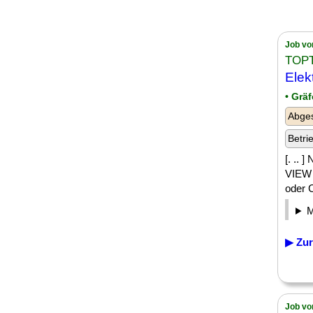
Job vo
TOPT
Elek
• Gräf
Abges
Betri
[. .. 
VIEW 
oder C/
▶ Zur
Job vo