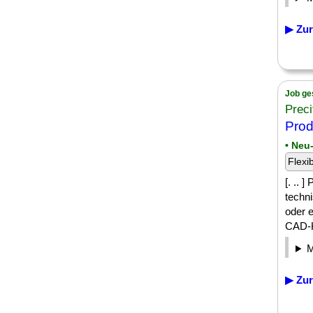
▶ Zur
Job ge
Prec
Prod
• Neu
Flexi
[. ..
techn
oder e
CAD-Ko
▶ Zur