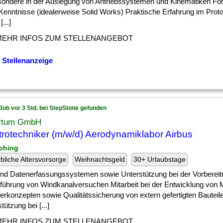
sondere in der Auslegung von Antriebssystemen und Kinematiken For
enntnisse (idealerweise Solid Works) Praktische Erfahrung im Prot
...]
MEHR INFOS ZUM STELLENANGEBOT
 Stellenanzeige
Job vor 3 Std. bei StepStone gefunden
rtum GmbH
trotechniker (m/w/d) Aerodynamiklabor Airbus
ching
ebliche Altersvorsorge
Weihnachtsgeld
30+ Urlaubstage
 ] und Datenerfassungssystemen sowie Unterstützung bei der Vorberei
führung von Windkanalversuchen Mitarbeit bei der Entwicklung von 
ierkonzepten sowie Qualitätssicherung von extern gefertigten Bauteil
tützung bei [...]
MEHR INFOS ZUM STELLENANGEBOT