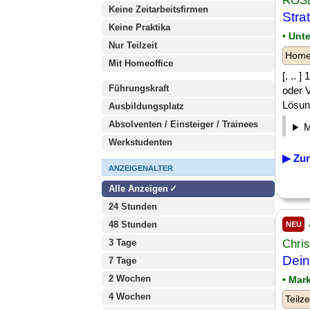
RÖSL
Keine Zeitarbeitsfirmen
Stra
Keine Praktika
• Unt
Nur Teilzeit
Homeo
Mit Homeoffice
[. .. 
Führungskraft
oder V
Lösung
Ausbildungsplatz
Absolventen / Einsteiger / Trainees
Werkstudenten
▶ Zur
ANZEIGENALTER
Alle Anzeigen
24 Stunden
48 Stunden
NEU
3 Tage
Chris
Dein
7 Tage
2 Wochen
• Mar
4 Wochen
Teilze