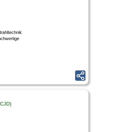
trahltechnik
hochwertige
(CJD)