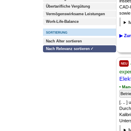
insbe
Übertarifliche Vergütung
CAD-K
sowie [
Vermögenswirksame Leistungen
Work-Life-Balance
SORTIERUNG
▶ Zur
Nach Alter sortieren
Nach Relevanz sortieren
NEU
expe
Elek
• Man
Betri
[. ..
Durch
Kalibr
Unters