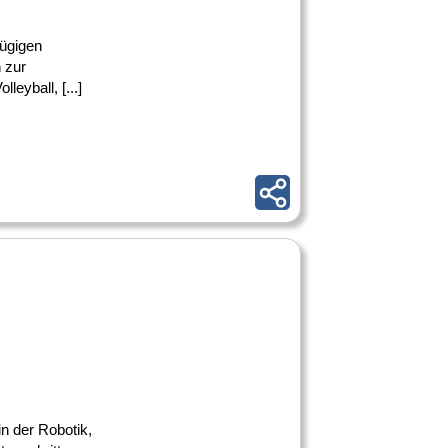
zügigen
 zur
leyball, [...]
in der Robotik,