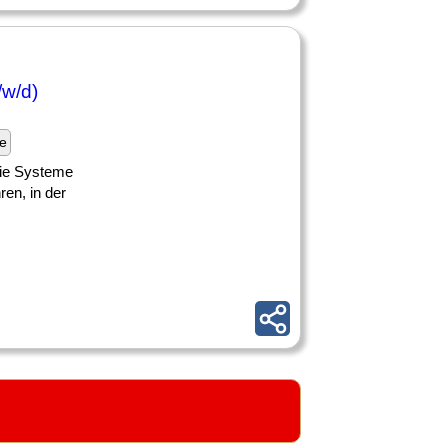
/w/d)
e
Die Systeme
ren, in der