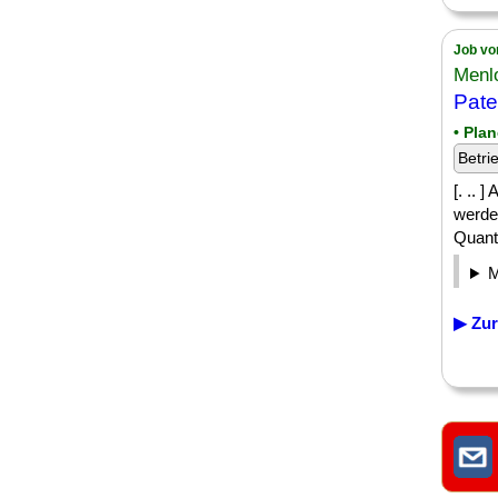
Job vo
Menl
Pate
• Pla
Betri
[. ..
werden
Quant
▶ Zur