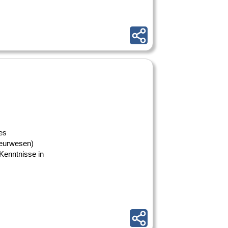
es
ieurwesen)
 Kenntnisse in