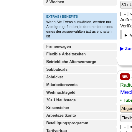
8 Wochen
30+ U
[. .. 
EXTRAS / BENEFITS
Außen
Wenn Sie Extras auswählen, werden nur
Verfüg
Anzeigen gefunden, in denen mindestens
eines der ausgewählten Extras enthalten
ist
Firmenwagen
▶ Zur
Flexible Arbeitszeiten
Betriebliche Altersvorsorge
Sabbaticals
Jobticket
NEU
Radi
Mitarbeiterevents
Mech
Weihnachtsgeld
30+ Urlaubstage
• Tüb
Krisensicher
Abge
Arbeitszeitkonto
Flexi
Beteiligungsprogramm
[. .. 
Tarifvertrag