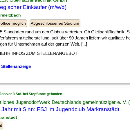
ER Oberflächentechnik GmbH
tegischer Einkäufer (m/w/d)
ermerzbach
ffice möglich
Abgeschlossenes Studium
] 15 Standorten rund um den Globus vertreten. Ob Gleitschlifftechnik, S
erfahrensmittelherstellung, seit über 90 Jahren liefern wir qualitativ 
en für Unternehmen auf der ganzen Welt. [...]
MEHR INFOS ZUM STELLENANGEBOT
 Stellenanzeige
Job vor 3 Std. bei StepStone gefunden
tliches Jugenddorfwerk Deutschlands gemeinnütziger e. V. 
 Jahr mit Sinn: FSJ im Jugendclub Markranstädt
kranstädt
it