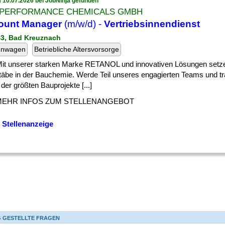
 10.07.2026 bei JobNinja gefunden
 PERFORMANCE CHEMICALS GMBH
ount Manager
(m/w/d) -
Vertriebsinnendienst
43, Bad Kreuznach
enwagen
Betriebliche Altersvorsorge
 ] Mit unserer starken Marke RETANOL und innovativen Lösungen setz
äbe in der Bauchemie. Werde Teil unseres engagierten Teams und tr
 der größten Bauprojekte [...]
MEHR INFOS ZUM STELLENANGEBOT
 Stellenanzeige
G GESTELLTE FRAGEN