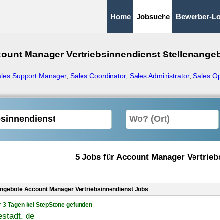
Home
Jobsuche
Bewerber-Lo
ount Manager Vertriebsinnendienst Stellenange
les Support Manager
,
Sales Coordinator
,
Sales Administrator
,
Sales O
5 Jobs für Account Manager Vertrieb
angebote Account Manager Vertriebsinnendienst Jobs
r 3 Tagen bei StepStone gefunden
stadt. de