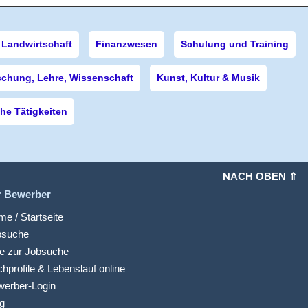
Landwirtschaft
Finanzwesen
Schulung und Training
schung, Lehre, Wissenschaft
Kunst, Kultur & Musik
e Tätigkeiten
NACH OBEN ⇑
r Bewerber
e / Startseite
bsuche
fe zur Jobsuche
hprofile & Lebenslauf online
werber-Login
g