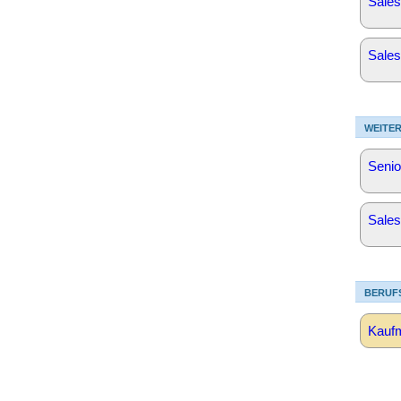
Sales
Sales
WEITER
Senio
Sales
BERUF
Kaufm