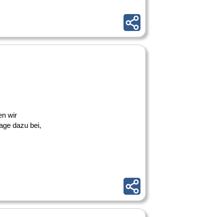
en wir
age dazu bei,