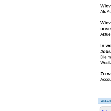
Wiev
Als A
Wiev
unse
Aktue
In w
Jobs
Die m
Westf
Zu w
Accou
WELCH