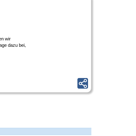
en wir
age dazu bei,