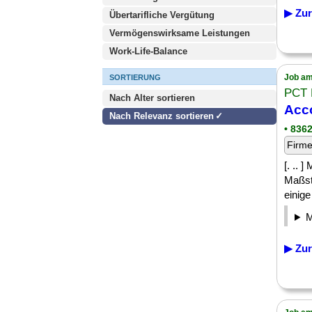
▶ Zur
Übertarifliche Vergütung
Vermögenswirksame Leistungen
Work-Life-Balance
Job am
SORTIERUNG
PCT
Nach Alter sortieren
Acc
Nach Relevanz sortieren
• 836
Firm
[. ..
Maßst
einige
▶ Zur