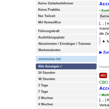
Acco
Keine Zeitarbeitsfirmen
Keine Praktika
• Kre
Nur Teilzeit
Betri
Mit Homeoffice
[. .. 
maxima
Führungskraft
die Z
Ausbildungsplatz
Absolventen / Einsteiger / Trainees
Werkstudenten
▶ Zur
ANZEIGENALTER
Alle Anzeigen
24 Stunden
NEU
48 Stunden
CBO
3 Tage
Acc
7 Tage
• Mül
2 Wochen
[. ..
4 Wochen
Verka