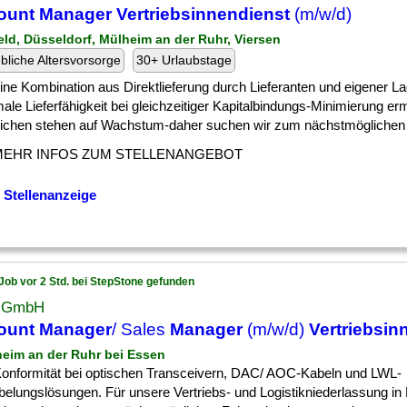
unt Manager Vertriebsinnendienst
(m/w/d)
feld, Düsseldorf, Mülheim an der Ruhr, Viersen
ebliche Altersvorsorge
30+ Urlaubstage
] eine Kombination aus Direktlieferung durch Lieferanten und eigener La
le Lieferfähigkeit bei gleichzeitiger Kapitalbindungs-Minimierung er
eichen stehen auf Wachstum-daher suchen wir zum nächstmöglichen T
MEHR INFOS ZUM STELLENANGEBOT
 Stellenanzeige
Job vor 2 Std. bei StepStone gefunden
 GmbH
ount Manager
/ Sales
Manager
(m/w/d)
Vertriebsin
heim an der Ruhr bei Essen
 ] Konformität bei optischen Transceivern, DAC/ AOC-Kabeln und LWL-
belungslösungen. Für unsere Vertriebs- und Logistikniederlassung in