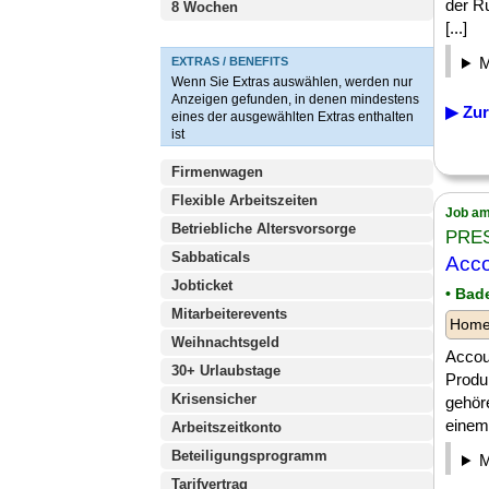
der R
8 Wochen
[...]
EXTRAS / BENEFITS
Wenn Sie Extras auswählen, werden nur
Anzeigen gefunden, in denen mindestens
▶ Zur
eines der ausgewählten Extras enthalten
ist
Firmenwagen
Flexible Arbeitszeiten
Job am
Betriebliche Altersvorsorge
PRES
Sabbaticals
Acco
Jobticket
• Bad
Mitarbeiterevents
Homeo
Weihnachtsgeld
Accou
30+ Urlaubstage
Produk
Krisensicher
gehör
einem 
Arbeitszeitkonto
Beteiligungsprogramm
Tarifvertrag