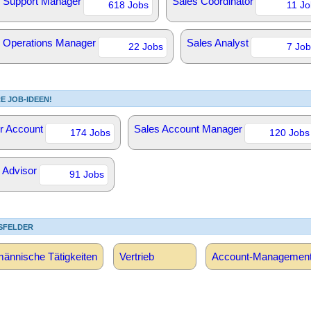
 Support Manager
Sales Coordinator
618 Jobs
11 Jo
 Operations Manager
Sales Analyst
22 Jobs
7 Job
E JOB-IDEEN!
r Account
Sales Account Manager
174 Jobs
120 Jobs
 Advisor
91 Jobs
SFELDER
ännische Tätigkeiten
Vertrieb
Account-Managemen