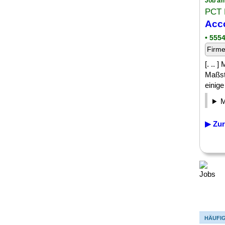
Job am
PCT
Acc
• 555
Firm
[. ..
Maßst
einige
▶ Zur
HÄUFI