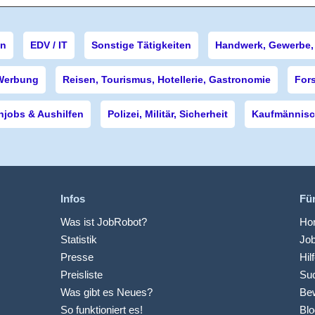
en
EDV / IT
Sonstige Tätigkeiten
Handwerk, Gewerbe, 
Werbung
Reisen, Tourismus, Hotellerie, Gastronomie
For
njobs & Aushilfen
Polizei, Militär, Sicherheit
Kaufmännisch
Infos
Fü
Was ist JobRobot?
Hom
Statistik
Jo
Presse
Hil
Preisliste
Suc
Was gibt es Neues?
Be
So funktioniert es!
Blo