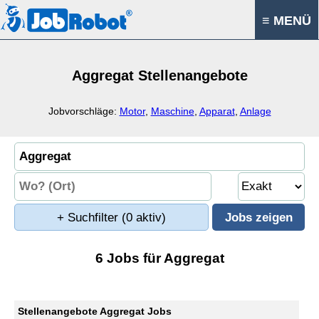
≡ MENÜ
Aggregat Stellenangebote
Jobvorschläge:
Motor
,
Maschine
,
Apparat
,
Anlage
+ Suchfilter
(0 aktiv)
6 Jobs für Aggregat
Stellenangebote Aggregat Jobs