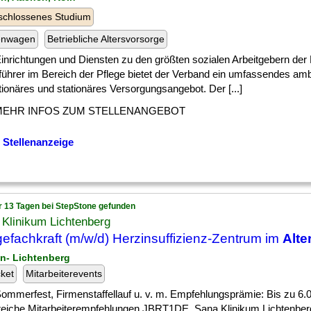
schlossenes Studium
enwagen
Betriebliche Altersvorsorge
] Einrichtungen und Diensten zu den größten sozialen Arbeitgebern der
führer im Bereich der Pflege bietet der Verband ein umfassendes amb
ationäres und stationäres Versorgungsangebot. Der [...]
MEHR INFOS ZUM STELLENANGEBOT
 Stellenanzeige
r 13 Tagen bei StepStone gefunden
Klinikum Lichtenberg
gefachkraft (m/w/d) Herzinsuffizienz-Zentrum im
Alte
lin- Lichtenberg
cket
Mitarbeiterevents
] Sommerfest, Firmenstaffellauf u. v. m. Empfehlungsprämie: Bis zu 6.0
greiche Mitarbeiterempfehlungen JBRT1DE. Sana Klinikum Lichtenberg