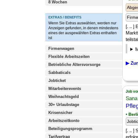
8 Wochen
Abge
Firm
EXTRAS / BENEFITS
Wenn Sie Extras auswählen, werden nur
[. .. 
Anzeigen gefunden, in denen mindestens
Markt
eines der ausgewählten Extras enthalten
ist
teilst
Firmenwagen
Flexible Arbeitszeiten
▶ Zur
Betriebliche Altersvorsorge
Sabbaticals
Jobticket
Mitarbeiterevents
Job vo
Weihnachtsgeld
Sana 
30+ Urlaubstage
Pfle
Krisensicher
• Ber
Arbeitszeitkonto
Jobti
Beteiligungsprogramm
[. .. 
Tarifvertrag
erfol