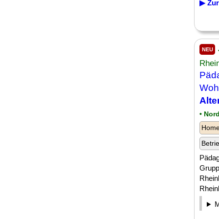
▶ Zur
NEU
Rhei
Päda
Wohn
Alte
• Nor
Homeo
Betri
Pädag
Gruppe
Rheinl
Rheinl