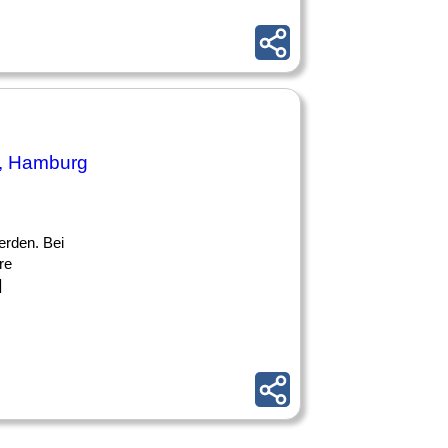
, Hamburg
erden. Bei
re
]