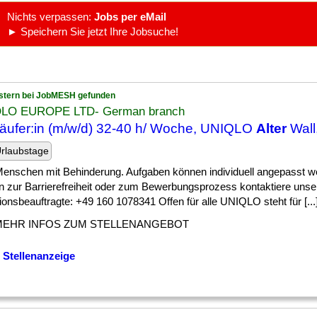
Nichts verpassen:
Jobs per eMail
► Speichern Sie jetzt Ihre Jobsuche!
stern bei JobMESH gefunden
LO EUROPE LTD- German branch
äufer:in (m/w/d) 32-40 h/ Woche, UNIQLO
Alter
Wall
rlaubstage
] Menschen mit Behinderung. Aufgaben können individuell angepasst w
n zur Barrierefreiheit oder zum Bewerbungsprozess kontaktiere unse
ionsbeauftragte: +49 160 1078341 Offen für alle UNIQLO steht für [...
MEHR INFOS ZUM STELLENANGEBOT
 Stellenanzeige