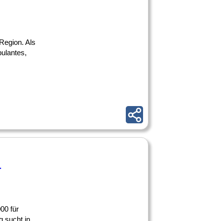
 Region. Als
ulantes,
r
00 für
 sucht in