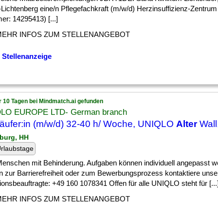
-Lichtenberg eine/n Pflegefachkraft (m/w/d) Herzinsuffizienz-Zentru
r: 14295413) [...]
MEHR INFOS ZUM STELLENANGEBOT
 Stellenanzeige
r 10 Tagen bei Mindmatch.ai gefunden
LO EUROPE LTD- German branch
äufer:in (m/w/d) 32-40 h/ Woche, UNIQLO
Alter
Wall
burg, HH
rlaubstage
] Menschen mit Behinderung. Aufgaben können individuell angepasst w
n zur Barrierefreiheit oder zum Bewerbungsprozess kontaktiere unse
ionsbeauftragte: +49 160 1078341 Offen für alle UNIQLO steht für [...
MEHR INFOS ZUM STELLENANGEBOT