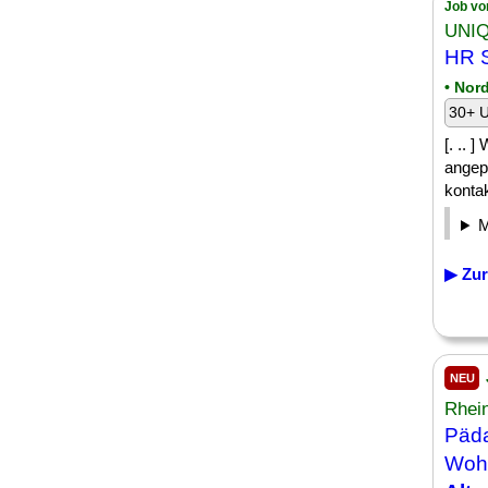
Job vo
UNIQ
HR S
• Nor
30+ U
[. .. 
angep
kontak
▶ Zur
NEU
Rhei
Päda
Wohn