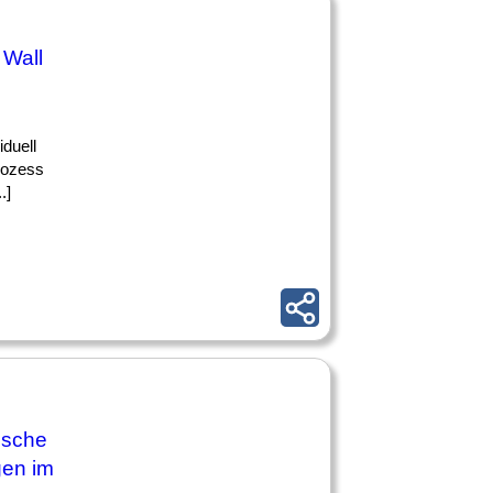
Wall
iduell
rozess
.]
ische
gen im