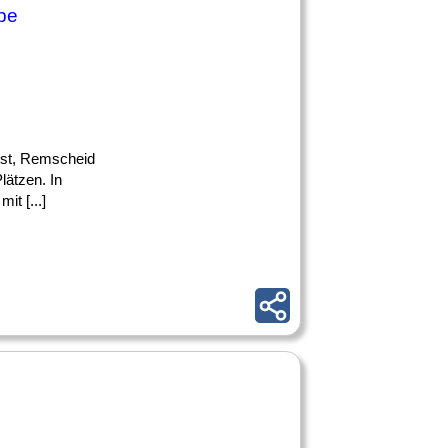
pe
orst, Remscheid
lätzen. In
it [...]