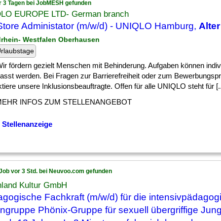
r 3 Tagen bei JobMESH gefunden
LO EUROPE LTD- German branch
tore Administator (m/w/d) - UNIQLO Hamburg,
Alter
drhein- Westfalen Oberhausen
rlaubstage
] Wir fördern gezielt Menschen mit Behinderung. Aufgaben können indiv
asst werden. Bei Fragen zur Barrierefreiheit oder zum Bewerbungsp
tiere unsere Inklusionsbeauftragte. Offen für alle UNIQLO steht für [..
MEHR INFOS ZUM STELLENANGEBOT
 Stellenanzeige
Job vor 3 Std. bei Neuvoo.com gefunden
nland Kultur GmbH
gogische Fachkraft (m/w/d) für die intensivpädagog
gruppe Phönix-Gruppe für sexuell übergriffige Jun