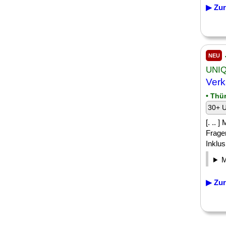
▶ Zur
NEU
UNIQ
Verk
• Thü
30+ U
[. .. 
Frage
Inklus
▶ Zur