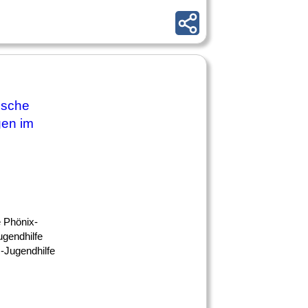
ische
gen im
 Phönix-
ugendhilfe
R-Jugendhilfe