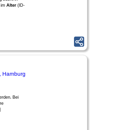
m im
Alter
(ID-
, Hamburg
erden. Bei
re
]