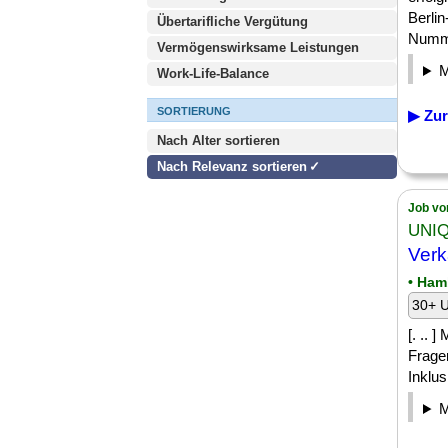
Berlin
Übertarifliche Vergütung
Numme
Vermögenswirksame Leistungen
Work-Life-Balance
SORTIERUNG
▶ Zur
Nach Alter sortieren
Nach Relevanz sortieren
Job vo
UNIQ
Verk
• Ham
30+ U
[. .. 
Frage
Inklus