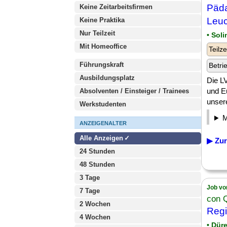
Päda
Keine Zeitarbeitsfirmen
Leuc
Keine Praktika
Nur Teilzeit
• Sol
Mit Homeoffice
Teilze
Führungskraft
Betri
Ausbildungsplatz
Die L
und Eu
Absolventen / Einsteiger / Trainees
unser
Werkstudenten
ANZEIGENALTER
Alle Anzeigen
▶ Zur
24 Stunden
48 Stunden
3 Tage
Job vo
7 Tage
con 
2 Wochen
Regi
4 Wochen
• Dür