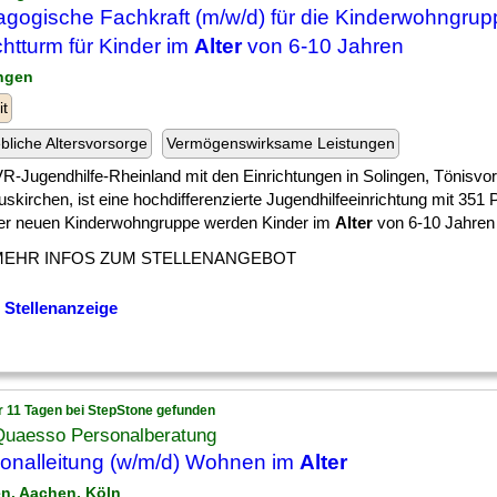
gogische Fachkraft (m/w/d) für die Kinderwohngrup
htturm für Kinder im
Alter
von 6-10 Jahren
ingen
it
ebliche Altersvorsorge
Vermögenswirksame Leistungen
VR-Jugendhilfe-Rheinland mit den Einrichtungen in Solingen, Tönisv
skirchen, ist eine hochdifferenzierte Jugendhilfeeinrichtung mit 351 P
er neuen Kinderwohngruppe werden Kinder im
Alter
von 6-10 Jahren m
MEHR INFOS ZUM STELLENANGEBOT
 Stellenanzeige
r 11 Tagen bei StepStone gefunden
Quaesso Personalberatung
onalleitung (w/m/d) Wohnen im
Alter
en, Aachen, Köln