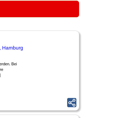
, Hamburg
erden. Bei
re
]