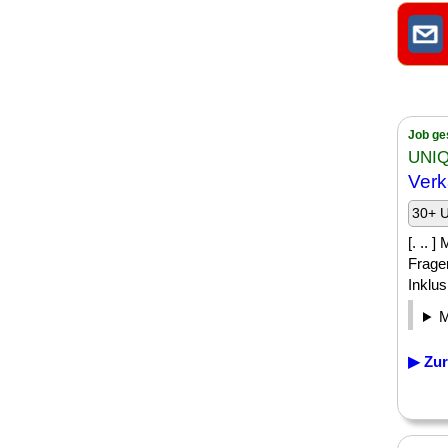
Job ge
UNIQ
Verk
30+ U
[. .. 
Frage
Inklus
▶ Zur