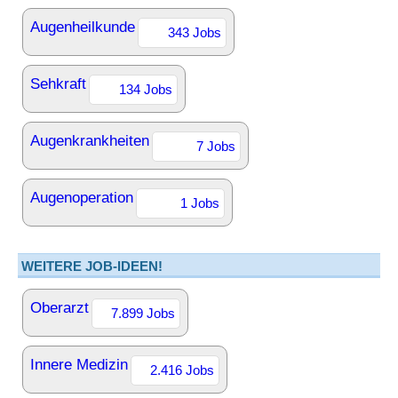
Augenheilkunde
343 Jobs
Sehkraft
134 Jobs
Augenkrankheiten
7 Jobs
Augenoperation
1 Jobs
WEITERE JOB-IDEEN!
Oberarzt
7.899 Jobs
Innere Medizin
2.416 Jobs