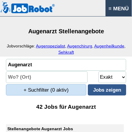
≡ MENÜ
Augenarzt Stellenangebote
Jobvorschläge:
Augenspezialist
,
Augenchirurg
,
Augenheilkunde
,
Sehkraft
+ Suchfilter
(0 aktiv)
42 Jobs für Augenarzt
Stellenangebote Augenarzt Jobs