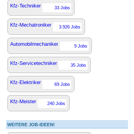
Kfz-Techniker
33 Jobs
Kfz-Mechatroniker
3.926 Jobs
Automobilmechaniker
9 Jobs
Kfz-Servicetechniker
35 Jobs
Kfz-Elektriker
69 Jobs
Kfz-Meister
240 Jobs
WEITERE JOB-IDEEN!