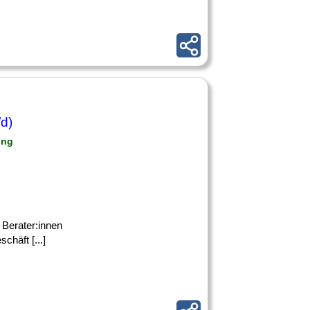
d)
ing
n Berater:innen
chäft [...]