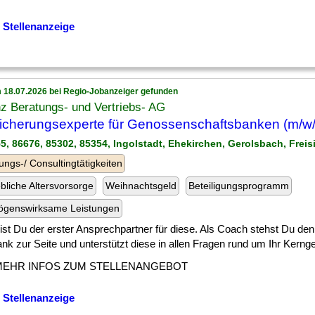
 Stellenanzeige
 18.07.2026 bei Regio-Jobanzeiger gefunden
nz Beratungs- und Vertriebs- AG
icherungsexperte für Genossenschaftsbanken (m/w/
55, 86676, 85302, 85354, Ingolstadt, Ehekirchen, Gerolsbach, Freis
ungs-/ Consultingtätigkeiten
ebliche Altersvorsorge
Weihnachtsgeld
Beteiligungsprogramm
ögenswirksame Leistungen
] bist Du der erster Ansprechpartner für diese. Als Coach stehst Du de
nk zur Seite und unterstützt diese in allen Fragen rund um Ihr Kernges
MEHR INFOS ZUM STELLENANGEBOT
 Stellenanzeige