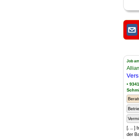
Job am
Allia
Vers
• 934
Schm
Berat
Betri
Verm
[. .. 
der Ba