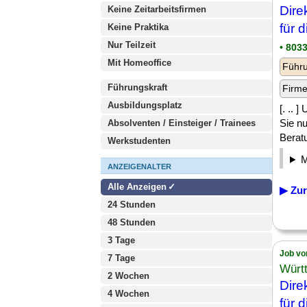
Dire
Keine Zeitarbeitsfirmen
für 
Keine Praktika
Nur Teilzeit
• 803
Mit Homeoffice
Führu
Führungskraft
Firm
Ausbildungsplatz
[. .. 
Sie n
Absolventen / Einsteiger / Trainees
Beratu
Werkstudenten
ANZEIGENALTER
Alle Anzeigen
▶ Zur
24 Stunden
48 Stunden
3 Tage
Job vo
7 Tage
Würt
2 Wochen
Dire
4 Wochen
für 