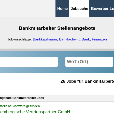
Home
Jobsuche
Bewerber-Lo
Bankmitarbeiter Stellenangebote
Jobvorschläge:
Bankkaufmann
,
Bankfachwirt
,
Bank
,
Finanzen
26 Jobs für Bankmitarbeit
angebote Bankmitarbeiter Jobs
stern bei Jobware gefunden
tembergische Vertriebspartner GmbH