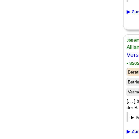
▶ Zur
Job am
Allia
Vers
• 850
Berat
Betri
Verm
[. .. 
der Ba
▶ Zur