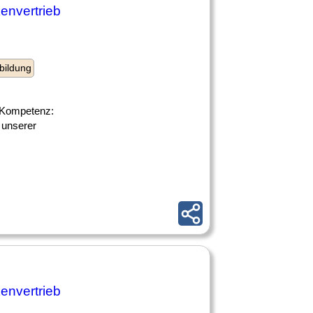
envertrieb
bildung
le Kompetenz:
 unserer
envertrieb