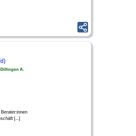
d)
Dillingen A.
n Berater:innen
chäft [...]