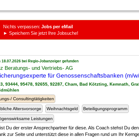
Nichts verpassen:
Jobs per eMail
► Speichern Sie jetzt Ihre Jobsuche!
 18.07.2026 bei Regio-Jobanzeiger gefunden
nz Beratungs- und Vertriebs- AG
icherungsexperte für Genossenschaftsbanken (m/w/
13, 93444, 95478, 92655, 92287, Cham, Bad Kötzting, Kemnath, Gr
idmühlen
ungs-/ Consultingtätigkeiten
ebliche Altersvorsorge
Weihnachtsgeld
Beteiligungsprogramm
ögenswirksame Leistungen
] bist Du der erster Ansprechpartner für diese. Als Coach stehst Du de
nk zur Seite und unterstützt diese in allen Fragen rund um Ihr Kernges