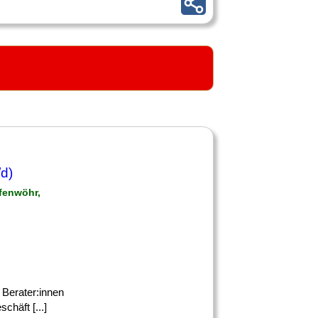
d)
afenwöhr,
n Berater:innen
chäft [...]