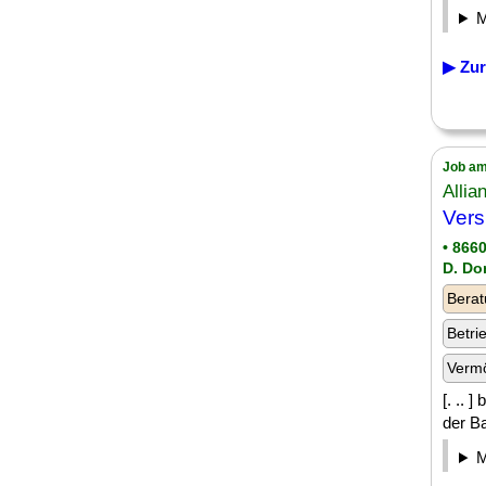
▶ Zur
Job am
Allia
Vers
• 866
D. Do
Berat
Betri
Verm
[. .. 
der Ba