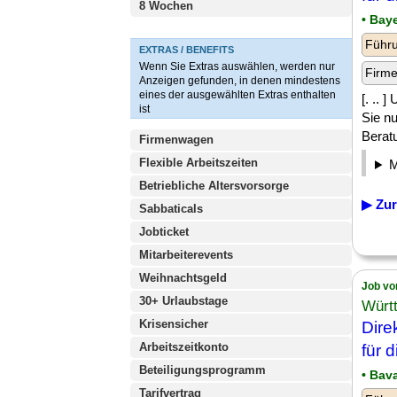
8 Wochen
• Bay
Führu
EXTRAS / BENEFITS
Wenn Sie Extras auswählen, werden nur
Firm
Anzeigen gefunden, in denen mindestens
eines der ausgewählten Extras enthalten
[. .. 
ist
Sie n
Beratu
Firmenwagen
Flexible Arbeitszeiten
Betriebliche Altersvorsorge
▶ Zur
Sabbaticals
Jobticket
Mitarbeiterevents
Weihnachtsgeld
Job vo
30+ Urlaubstage
Würt
Krisensicher
Dire
Arbeitszeitkonto
für 
Beteiligungsprogramm
• Bav
Tarifvertrag