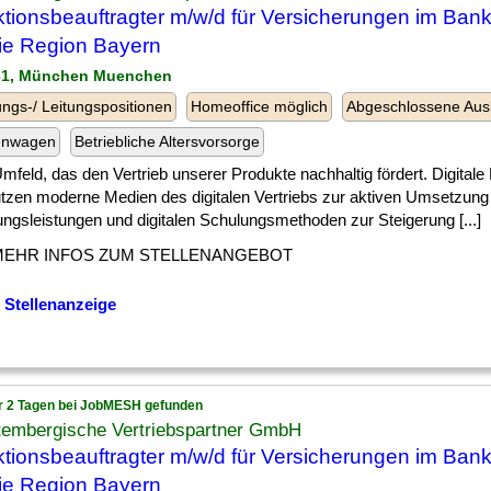
ktionsbeauftragter m/w/d für Versicherungen im Bank
die Region Bayern
31, München Muenchen
ngs-/ Leitungspositionen
Homeoffice möglich
Abgeschlossene Aus
enwagen
Betriebliche Altersvorsorge
] Umfeld, das den Vertrieb unserer Produkte nachhaltig fördert. Digita
utzen moderne Medien des digitalen Vertriebs zur aktiven Umsetzung
ngsleistungen und digitalen Schulungsmethoden zur Steigerung [...]
MEHR INFOS ZUM STELLENANGEBOT
 Stellenanzeige
r 2 Tagen bei JobMESH gefunden
tembergische Vertriebspartner GmbH
ktionsbeauftragter m/w/d für Versicherungen im Bank
die Region Bayern