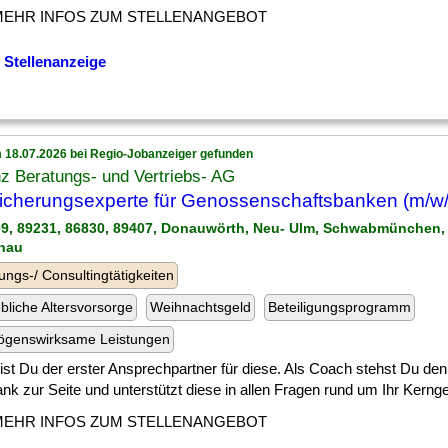
MEHR INFOS ZUM STELLENANGEBOT
 Stellenanzeige
 18.07.2026 bei Regio-Jobanzeiger gefunden
nz Beratungs- und Vertriebs- AG
icherungsexperte für Genossenschaftsbanken (m/w/
09, 89231, 86830, 89407, Donauwörth, Neu- Ulm, Schwabmünchen, 
nau
ungs-/ Consultingtätigkeiten
ebliche Altersvorsorge
Weihnachtsgeld
Beteiligungsprogramm
ögenswirksame Leistungen
] bist Du der erster Ansprechpartner für diese. Als Coach stehst Du de
nk zur Seite und unterstützt diese in allen Fragen rund um Ihr Kernges
MEHR INFOS ZUM STELLENANGEBOT