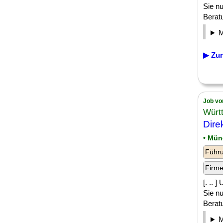
Sie n
Beratu
▶ Zur
Job vo
Würt
Dire
• Mü
Führu
Firm
[. .. 
Sie n
Beratu