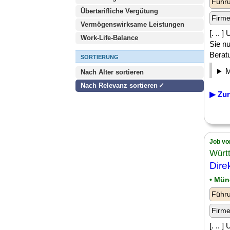
Führu
Übertarifliche Vergütung
Firm
Vermögenswirksame Leistungen
[. .. 
Work-Life-Balance
Sie n
Beratu
SORTIERUNG
Nach Alter sortieren
Nach Relevanz sortieren
▶ Zur
Job vo
Würt
Dire
• Mü
Führu
Firm
[. .. 