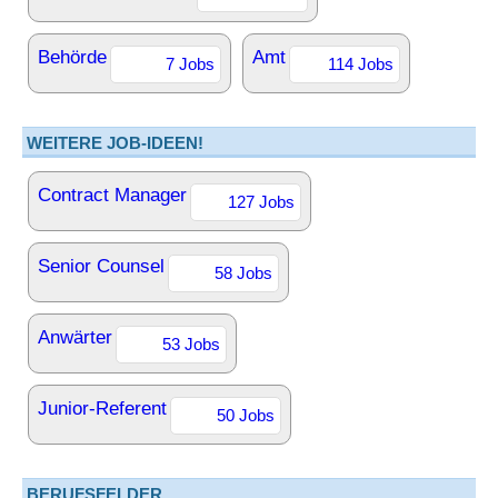
Behörde
Amt
7 Jobs
114 Jobs
WEITERE JOB-IDEEN!
Contract Manager
127 Jobs
Senior Counsel
58 Jobs
Anwärter
53 Jobs
Junior-Referent
50 Jobs
BERUFSFELDER