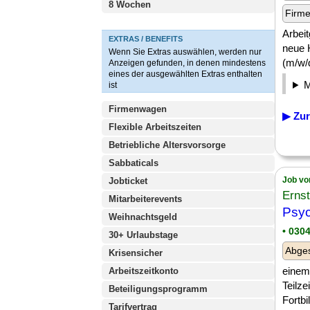
8 Wochen
Firm
Arbeit
EXTRAS / BENEFITS
neue 
Wenn Sie Extras auswählen, werden nur
(m/w/d
Anzeigen gefunden, in denen mindestens
eines der ausgewählten Extras enthalten
ist
Firmenwagen
▶ Zur
Flexible Arbeitszeiten
Betriebliche Altersvorsorge
Sabbaticals
Job vo
Jobticket
Erns
Mitarbeiterevents
Psyc
Weihnachtsgeld
• 030
30+ Urlaubstage
Abge
Krisensicher
einem 
Arbeitszeitkonto
Teilz
Beteiligungsprogramm
Fortb
Tarifvertrag