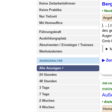
Ber
Keine Zeitarbeitsfirmen
Keine Praktika
• Nor
Nur Teilzeit
Angeb
Mit Homeoffice
[. ..
des g
Führungskraft
Augen
Ausbildungsplatz
Gmb H
Absolventen / Einsteiger / Trainees
Werkstudenten
▶ Zur
ANZEIGENALTER
Alle Anzeigen
24 Stunden
48 Stunden
Job vo
3 Tage
meine
7 Tage
Auße
2 Wochen
• Alsf
4 Wochen
Homeo