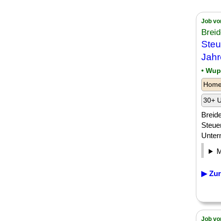
Job vo
Brei
Steu
Jahr
• Wup
Homeo
30+ U
Breide
Steuer
Unter
▶ Zur
Job vo