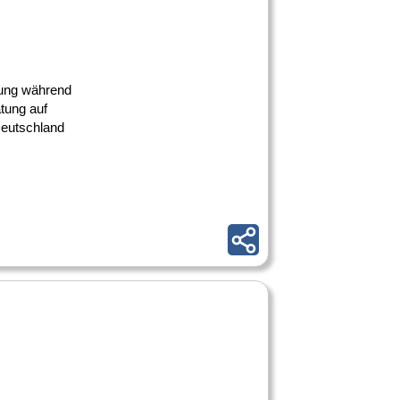
uung während
tung auf
Deutschland