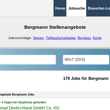
Home
Jobsuche
Bewerber-Lo
Bergmann Stellenangebote
Jobvorschläge:
Steiger
,
Tiefbaufacharbeiter
,
Bergbau
,
Kohle
179 Jobs für Bergmann
angebote Bergmann Jobs
r 4 Tagen bei StepStone gefunden
stad Deutschland GmbH Co. KG