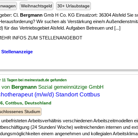
enwagen
Weihnachtsgeld
30+ Urlaubstage
geber: Cl.
Bergmann
Gmb H Co. KG Einsatzort: 36304 Alsfeld Sie s
Herausforderung? Wir suchen als Verstärkung eine/n Außendienstmit
) für das Vertriebsgebiet Alsfeld. Aufgaben Betreuen und [...]
MEHR INFOS ZUM STELLENANGEBOT
 Stellenanzeige
r 11 Tagen bei meinestadt.de gefunden
t von
Bergmann
Sozial gemeinnützige GmbH
hotherapeut (m/w/d) Standort Cottbus
46, Cottbus, Deutschland
schlossenes Studium
unbefristeten Arbeitsverhältnis verschiedenen Arbeitszeitmodellen ei
eitbeschäftigung (24 Stunden/ Woche) weitreichenden internen und ex
ildungsmöglichkeiten einem angenehmen und kollegialen Arbeitsklima