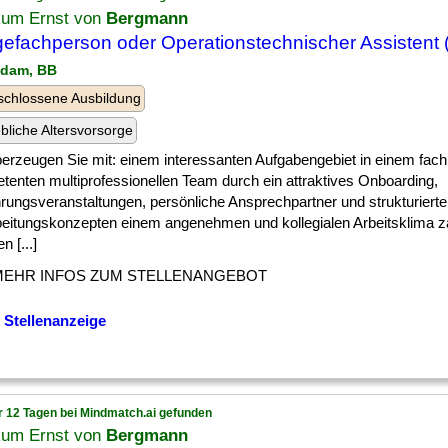
ikum Ernst von
Bergmann
gefachperson oder Operationstechnischer Assistent 
sdam, BB
chlossene Ausbildung
ebliche Altersvorsorge
berzeugen Sie mit: einem interessanten Aufgabengebiet in einem fach
tenten multiprofessionellen Team durch ein attraktives Onboarding,
hrungsveranstaltungen, persönliche Ansprechpartner und strukturiert
beitungskonzepten einem angenehmen und kollegialen Arbeitsklima z
en [...]
MEHR INFOS ZUM STELLENANGEBOT
 Stellenanzeige
r 12 Tagen bei Mindmatch.ai gefunden
ikum Ernst von
Bergmann