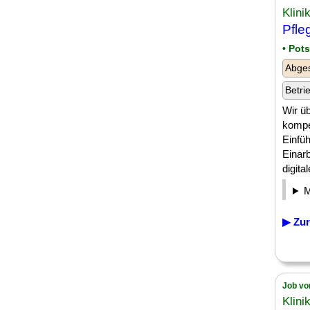
Klin
Pfle
• Pot
Abges
Betri
Wir ü
kompe
Einfü
Einar
digital
▶ Zur
Job vo
Klin