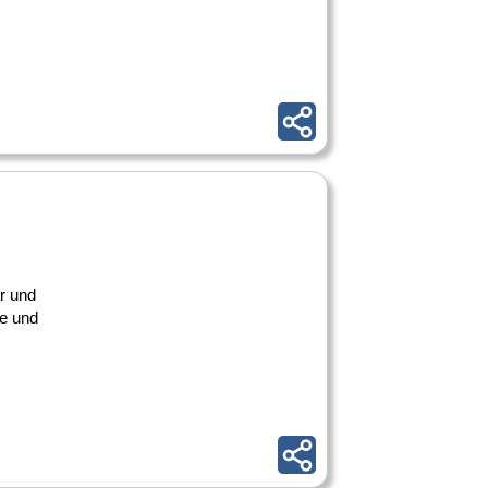
r und
ie und