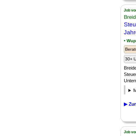
Job vo
Brei
Steu
Jahr
• Wup
Berat
30+ U
Breide
Steuer
Unter
▶ Zur
Job vo