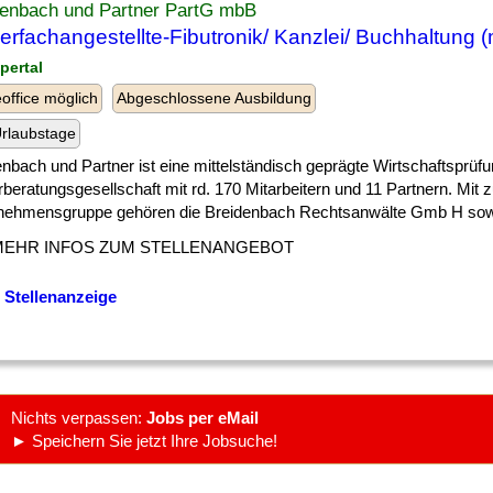
denbach und Partner PartG mbB
erfachangestellte-Fibutronik/ Kanzlei/ Buchhaltung (
pertal
ffice möglich
Abgeschlossene Ausbildung
rlaubstage
nbach und Partner ist eine mittelständisch geprägte Wirtschaftsprüf
beratungsgesellschaft mit rd. 170 Mitarbeitern und 11 Partnern. Mit 
nehmensgruppe gehören die Breidenbach Rechtsanwälte Gmb H sowie 
MEHR INFOS ZUM STELLENANGEBOT
 Stellenanzeige
Nichts verpassen:
Jobs per eMail
► Speichern Sie jetzt Ihre Jobsuche!