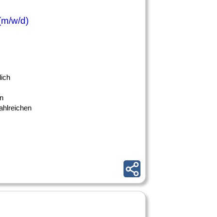
(m/w/d)
lich
en
ahlreichen