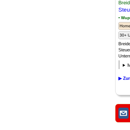
Brei
Steu
• Wup
Homeo
30+ U
Breide
Steuer
Unter
▶ Zur