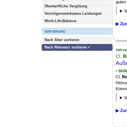
guten 
Übertarifliche Vergütung
Vermögenswirksame Leistungen
Work-Life-Balance
▶ Zur
SORTIERUNG
Nach Alter sortieren
Nach Relevanz sortieren
Job vo
Cl.
B
Auße
• 363
Cl.
B
Heizu
Kommun
▶ Zur