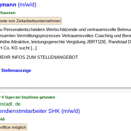
gmann
(m/w/d)
dhausen
ote von Zeitarbeitsunternehmen
 ] zu Personalentscheidern Wertschätzende und vertrauensvolle Betre
esamten Vermittlungsprozesses Vertrauensvolles Coaching und Bera
höhe Attraktive, leistungsgerechte Vergütung JBRT1DE. Randstad 
 Co. KG sucht [...]
MEHR INFOS ZUM STELLENANGEBOT
 Stellenanzeige
r 9 Tagen bei StepStone gefunden
stadt. de
ndienstmitarbeiter SHK (m/w/d)
eld
ffice möglich