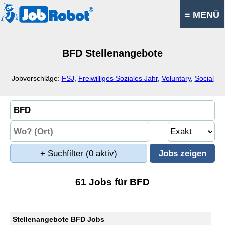
≡ MENÜ
BFD Stellenangebote
Jobvorschläge:
FSJ
,
Freiwilliges Soziales Jahr
,
Voluntary
,
Social
+ Suchfilter
(0 aktiv)
61 Jobs für BFD
Stellenangebote BFD Jobs