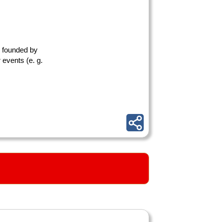
s founded by
 events (e. g.