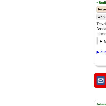
• Berl
Teilze
Work-
Travel
Bastia
theme 
▶ Zur
Job vo