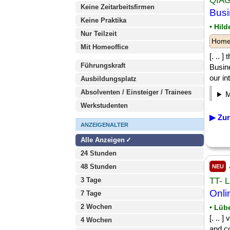
QIA
Keine Zeitarbeitsfirmen
Busi
Keine Praktika
• Hil
Nur Teilzeit
Homeo
Mit Homeoffice
[. .. 
Führungskraft
Busin
our in
Ausbildungsplatz
Absolventen / Einsteiger / Trainees
Werkstudenten
▶ Zur
ANZEIGENALTER
Alle Anzeigen
24 Stunden
48 Stunden
NEU
3 Tage
TT- 
Onli
7 Tage
2 Wochen
• Lüb
[. .. 
4 Wochen
and c