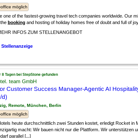
ffice möglich
 one of the fastest-growing travel tech companies worldwide. Our mi
 the
booking
and hosting of holiday homes free of doubt and full of joy. 
MEHR INFOS ZUM STELLENANGEBOT
 Stellenanzeige
r 8 Tagen bei StepStone gefunden
tel. team GmbH
or Customer Success Manager-Agentic AI Hospitality
/d)
pzig, Remote, München, Berlin
ffice möglich
] Hotels heute durchschnittlich zwei Stunden kostet, erledigt Rocket in
nzigartig macht: Wir bauen nicht nur die Plattform. Wir unterstützen
arf parallel [...]