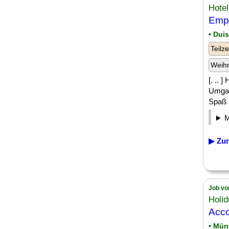
Hotel
Empf
• Dui
Teilze
Weih
[. .. 
Umgan
Spaß a
▶ Zur
Job vo
Holi
Acco
• Mü