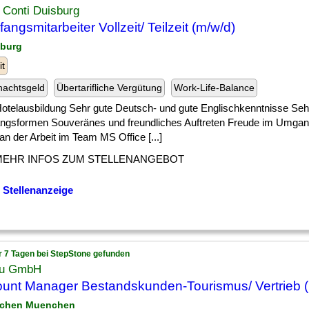
 Conti Duisburg
angsmitarbeiter Vollzeit/ Teilzeit (m/w/d)
sburg
it
nachtsgeld
Übertarifliche Vergütung
Work-Life-Balance
] Hotelausbildung Sehr gute Deutsch- und gute Englischkenntnisse Seh
gsformen Souveränes und freundliches Auftreten Freude im Umgan
n der Arbeit im Team MS Office [...]
MEHR INFOS ZUM STELLENANGEBOT
 Stellenanzeige
r 7 Tagen bei StepStone gefunden
du GmbH
unt Manager Bestandskunden-Tourismus/ Vertrieb (
nchen Muenchen