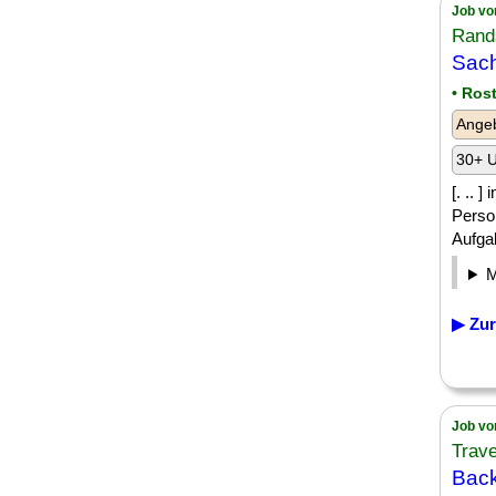
Job vo
Rand
Sach
• Ros
Angeb
30+ U
[. .. 
Person
Aufgab
▶ Zur
Job vo
Trav
Back