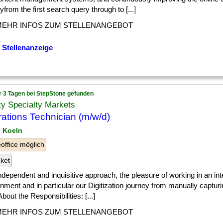
yfrom the first search query through to [...]
MEHR INFOS ZUM STELLENANGEBOT
 Stellenanzeige
r 3 Tagen bei StepStone gefunden
ty Specialty Markets
ations Technician (m/w/d)
n Koeln
ffice möglich
cket
] independent and inquisitive approach, the pleasure of working in an int
nment and in particular our Digitization journey from manually capturi
About the Responsibilities: [...]
MEHR INFOS ZUM STELLENANGEBOT