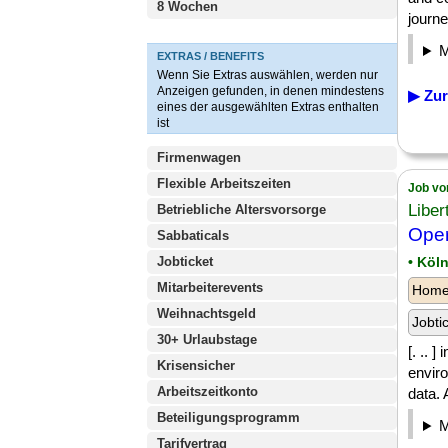
8 Wochen
journe
EXTRAS / BENEFITS
Wenn Sie Extras auswählen, werden nur
Anzeigen gefunden, in denen mindestens
▶ Zur
eines der ausgewählten Extras enthalten
ist
Firmenwagen
Flexible Arbeitszeiten
Job vo
Liber
Betriebliche Altersvorsorge
Oper
Sabbaticals
Jobticket
• Köl
Mitarbeiterevents
Homeo
Weihnachtsgeld
Jobti
30+ Urlaubstage
[. .. 
Krisensicher
enviro
Arbeitszeitkonto
data. 
Beteiligungsprogramm
Tarifvertrag