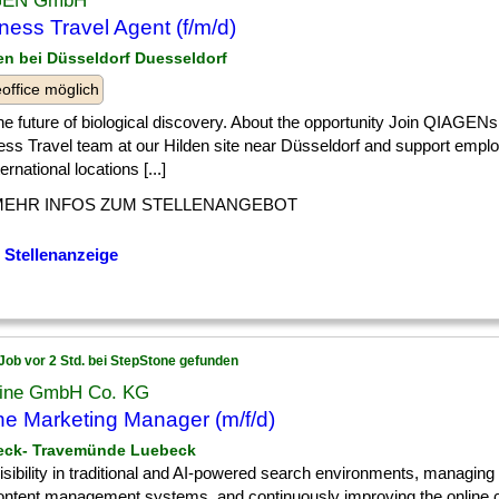
GEN GmbH
ness Travel Agent (f/m/d)
den bei Düsseldorf Duesseldorf
ffice möglich
] the future of biological discovery. About the opportunity Join QIAGENs
ess Travel team at our Hilden site near Düsseldorf and support empl
ternational locations [...]
MEHR INFOS ZUM STELLENANGEBOT
 Stellenanzeige
Job vor 2 Std. bei StepStone gefunden
Line GmbH Co. KG
ne Marketing Manager (m/f/d)
eck- Travemünde Luebeck
] visibility in traditional and AI-powered search environments, managing
ontent management systems, and continuously improving the online