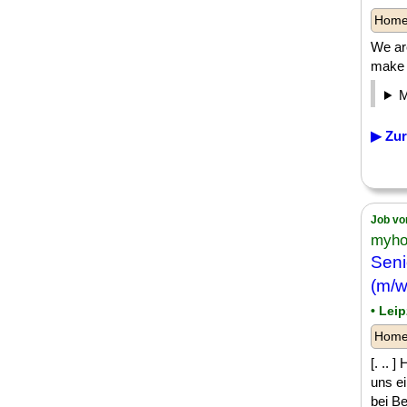
Homeo
We are
make
▶ Zur
Job vo
myho
Seni
(m/w
• Lei
Homeo
[. .. 
uns ei
bei Bed