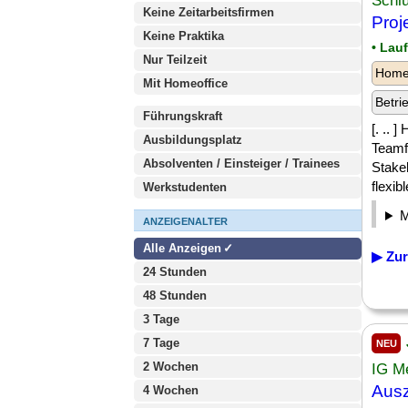
Schlu
Keine Zeitarbeitsfirmen
Proj
Keine Praktika
• Lau
Nur Teilzeit
Homeo
Mit Homeoffice
Betri
Führungskraft
[. .. 
Ausbildungsplatz
Teamf
Absolventen / Einsteiger / Trainees
Stakeh
flexib
Werkstudenten
ANZEIGENALTER
Alle Anzeigen
▶ Zur
24 Stunden
48 Stunden
3 Tage
7 Tage
NEU
2 Wochen
IG Me
Ausz
4 Wochen