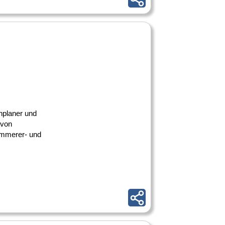
hplaner und
 von
immerer- und