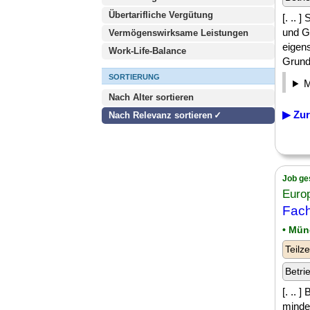
Übertarifliche Vergütung
[. ..
und G
Vermögenswirksame Leistungen
eigens
Work-Life-Balance
Grund
SORTIERUNG
Nach Alter sortieren
▶ Zur
Nach Relevanz sortieren
Job ge
Euro
Fach
• Mü
Teilze
Betri
[. ..
minde