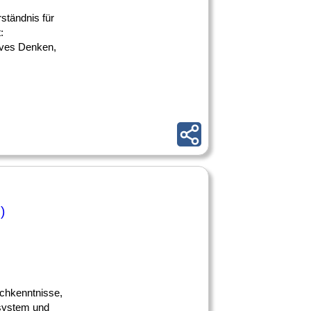
ständnis für
:
tives Denken,
)
schkenntnisse,
tsystem und