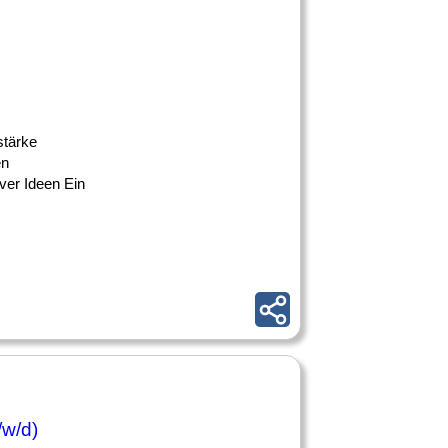
stärke
en
ver Ideen Ein
w/d)