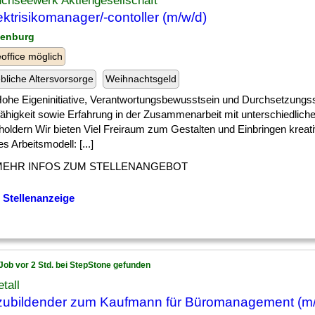
chseewerk Aktiengesellschaft
ektrisikomanager/-contoller (m/w/d)
fenburg
ffice möglich
ebliche Altersvorsorge
Weihnachtsgeld
] Hohe Eigeninitiative, Verantwortungsbewusstsein und Durchsetzungs
ähigkeit sowie Erfahrung in der Zusammenarbeit mit unterschiedlich
oldern Wir bieten Viel Freiraum zum Gestalten und Einbringen kreati
les Arbeitsmodell: [...]
MEHR INFOS ZUM STELLENANGEBOT
 Stellenanzeige
Job vor 2 Std. bei StepStone gefunden
tall
ubildender zum Kaufmann für Büromanagement (m/