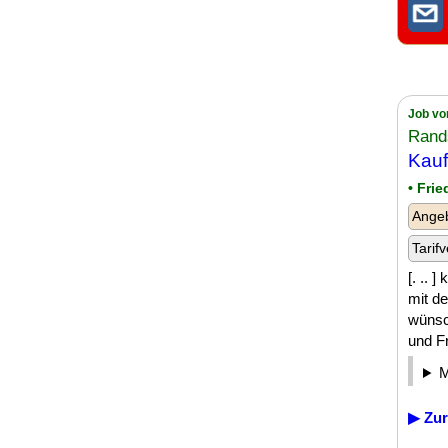
Job vo
Rand
Kauf
• Fri
Angeb
Tarifv
[. ..
mit d
wünsc
und Fr
▶ Zur