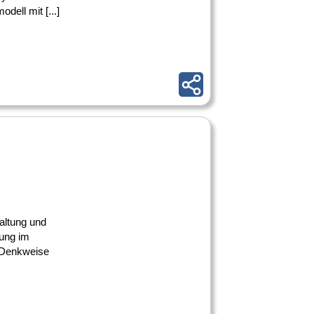
dell mit [...]
altung und
dung im
e Denkweise