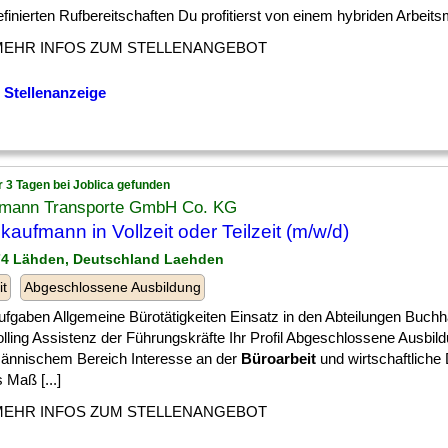
efinierten Rufbereitschaften Du profitierst von einem hybriden Arbeitsmo
MEHR INFOS ZUM STELLENANGEBOT
 Stellenanzeige
r 3 Tagen bei Joblica gefunden
mann Transporte GmbH Co. KG
kaufmann in Vollzeit oder Teilzeit (m/w/d)
74 Lähden, Deutschland Laehden
it
Abgeschlossene Ausbildung
Aufgaben Allgemeine Bürotätigkeiten Einsatz in den Abteilungen Buchh
lling Assistenz der Führungskräfte Ihr Profil Abgeschlossene Ausbil
ännischem Bereich Interesse an der
Büroarbeit
und wirtschaftlich
 Maß [...]
MEHR INFOS ZUM STELLENANGEBOT