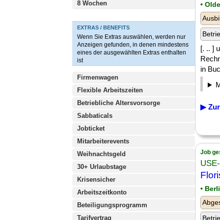
8 Wochen
• Old
Ausbi
EXTRAS / BENEFITS
Betri
Wenn Sie Extras auswählen, werden nur
Anzeigen gefunden, in denen mindestens
[. .. 
eines der ausgewählten Extras enthalten
Rechn
ist
in Buc
Firmenwagen
Flexible Arbeitszeiten
Betriebliche Altersvorsorge
▶ Zur
Sabbaticals
Jobticket
Mitarbeiterevents
Job ge
Weihnachtsgeld
USE-
30+ Urlaubstage
Flor
Krisensicher
• Ber
Arbeitszeitkonto
Abges
Beteiligungsprogramm
Tarifvertrag
Betri