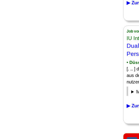
▶ Zur
Job vo
IU In
Dual
Pers
• Düs
[. .. 
aus d
nutze
▶ Zur