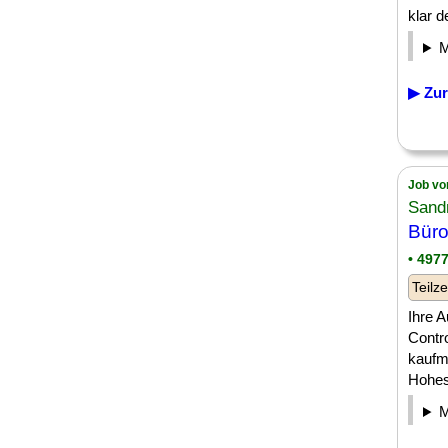
klar d
▶ Zur
Job vo
Sand
Büro
• 497
Teilze
Ihre 
Contro
kaufm
Hohes