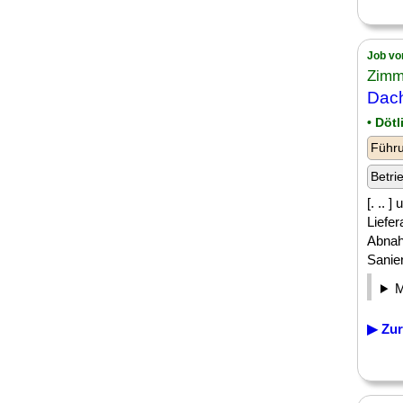
Job vo
Zimm
Dach
• Döt
Führu
Betri
[. ..
Liefe
Abnah
Sanier
▶ Zur