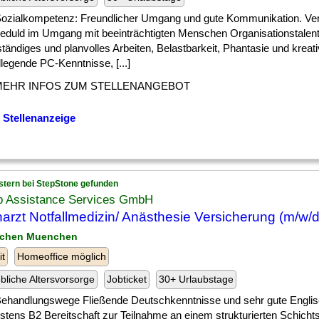
 ] Sozialkompetenz: Freundlicher Umgang und gute Kommunikation. Ver
eduld im Umgang mit beeinträchtigten Menschen Organisationstalent
tändiges und planvolles Arbeiten, Belastbarkeit, Phantasie und krea
legende PC-Kenntnisse, [...]
MEHR INFOS ZUM STELLENANGEBOT
 Stellenanzeige
stern bei StepStone gefunden
p Assistance Services GmbH
arzt Notfallmedizin/ Anästhesie Versicherung (m/w/d
nchen Muenchen
it
Homeoffice möglich
ebliche Altersvorsorge
Jobticket
30+ Urlaubstage
 ] Behandlungswege Fließende Deutschkenntnisse und sehr gute Engli
stens B2 Bereitschaft zur Teilnahme an einem strukturierten Schich