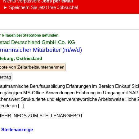
Nichts verpassen:
Jobs per eMail
► Speichern Sie jetzt Ihre Jobsuche!
r 6 Tagen bei StepStone gefunden
stad Deutschland GmbH Co. KG
männsicher Mitarbeiter (m/w/d)
edeburg, Ostfriesland
ote von Zeitarbeitsunternehmen
ertrag
 ] kaufmännische Berufsausbildung Erfahrungen im Bereich Einkauf S
en gängigen MS-Office-Anwendungen Erfahrung im Umgang mit SAP
henswert Strukturierte und eigenverantwortliche Arbeitsweise Hohe Z
eude an [...]
MEHR INFOS ZUM STELLENANGEBOT
 Stellenanzeige