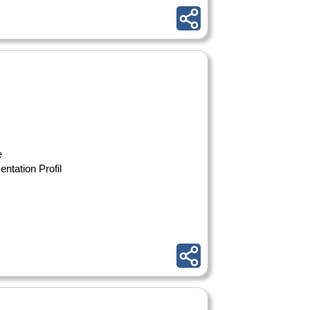
e
ntation Profil