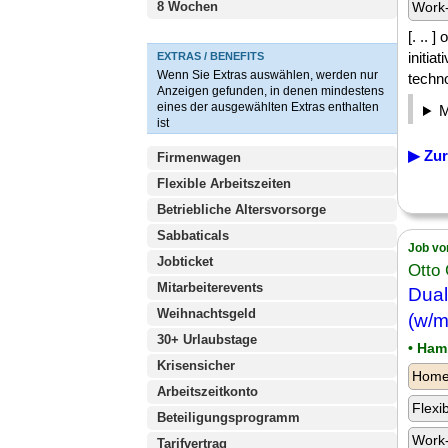
8 Wochen
Work-
[. .. 
initia
EXTRAS / BENEFITS
Wenn Sie Extras auswählen, werden nur
techno
Anzeigen gefunden, in denen mindestens
eines der ausgewählten Extras enthalten
ist
▶ Zur
Firmenwagen
Flexible Arbeitszeiten
Betriebliche Altersvorsorge
Sabbaticals
Job vo
Jobticket
Otto
Mitarbeiterevents
Dual
Weihnachtsgeld
(w/m
30+ Urlaubstage
• Ham
Krisensicher
Homeo
Arbeitszeitkonto
Flexi
Beteiligungsprogramm
Work-
Tarifvertrag