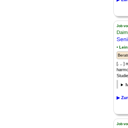
Job vo
Daim
Seni
• Lei
Berat
[. ..
harmon
Studie
▶ Zur
Job vo