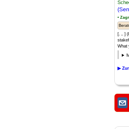
Sche
(Sen
• Zag
Berat
[. .. 
stakeh
What y
▶ Zur