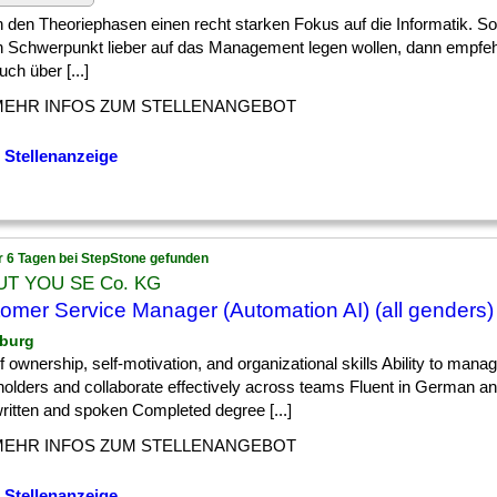
] in den Theoriephasen einen recht starken Fokus auf die Informatik. Sol
n Schwerpunkt lieber auf das Management legen wollen, dann empfehl
uch über [...]
MEHR INFOS ZUM STELLENANGEBOT
 Stellenanzeige
r 6 Tagen bei StepStone gefunden
T YOU SE Co. KG
omer Service Manager (Automation AI) (all genders)
burg
] of ownership, self-motivation, and organizational skills Ability to mana
olders and collaborate effectively across teams Fluent in German an
ritten and spoken Completed degree [...]
MEHR INFOS ZUM STELLENANGEBOT
 Stellenanzeige