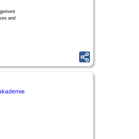
nagement
sses and
dakademie