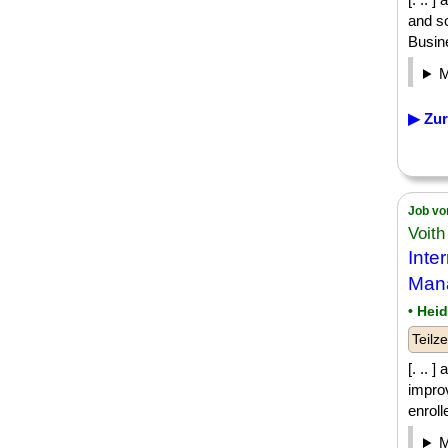
and sc
Busine
▶ Zur
Job vo
Voit
Inte
Man
• Hei
Teilze
[. .. 
improv
enrolle