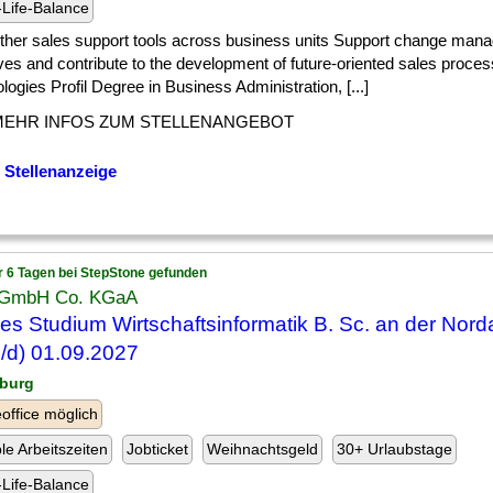
Life-Balance
] other sales support tools across business units Support change ma
tives and contribute to the development of future-oriented sales proce
logies Profil Degree in Business Administration, [...]
MEHR INFOS ZUM STELLENANGEBOT
 Stellenanzeige
r 6 Tagen bei StepStone gefunden
 GmbH Co. KGaA
es Studium Wirtschaftsinformatik B. Sc. an der Nor
/d) 01.09.2027
burg
ffice möglich
ble Arbeitszeiten
Jobticket
Weihnachtsgeld
30+ Urlaubstage
Life-Balance