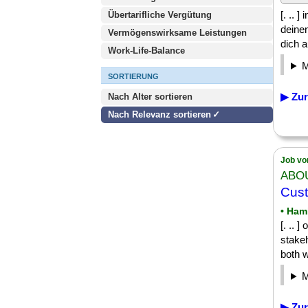
[. .. 
Übertarifliche Vergütung
deine
Vermögenswirksame Leistungen
dich a
Work-Life-Balance
SORTIERUNG
▶ Zur
Nach Alter sortieren
Nach Relevanz sortieren
Job vo
ABOU
Cust
• Ham
[. .. 
stakeh
both w
▶ Zur