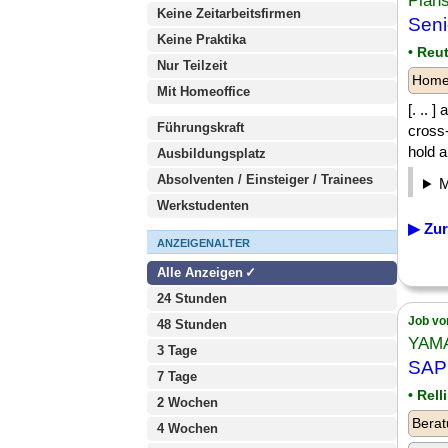
Plan
Keine Zeitarbeitsfirmen
Seni
Keine Praktika
• Reu
Nur Teilzeit
Homeo
Mit Homeoffice
[. .. 
Führungskraft
cross-
hold a
Ausbildungsplatz
Absolventen / Einsteiger / Trainees
Werkstudenten
▶ Zur
ANZEIGENALTER
Alle Anzeigen
24 Stunden
Job vo
48 Stunden
YAMA
3 Tage
SAP 
7 Tage
• Rel
2 Wochen
Berat
4 Wochen