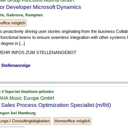
see Group Functions Austria GmbH
or Developer Microsoft Dynamics
tte, Gabrovo, Kempten
ffice möglich
] as proactively driving user stories originating from the business Collab
functional teams to ensure seamless integration with other systems 
 degree in [...]
MEHR INFOS ZUM STELLENANGEBOT
 Stellenanzeige
r 4 Tagen bei StepStone gefunden
HA Music Europe GmbH
Sales Process Optimization Specialist (m/f/d)
lingen bei Hamburg
ungs-/ Consultingtätigkeiten
Homeoffice möglich