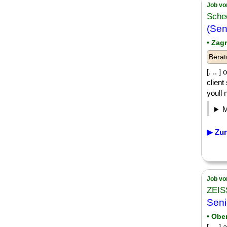
Job vo
Sche
(Sen
• Zag
Berat
[. .. 
client
youll 
▶ Zur
Job vo
ZEIS
Seni
• Obe
[. .. 