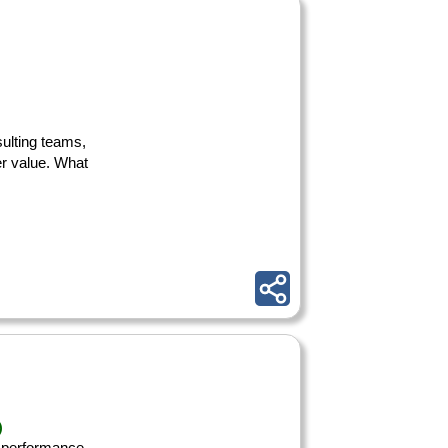
sulting teams,
er value. What
)
rm performance