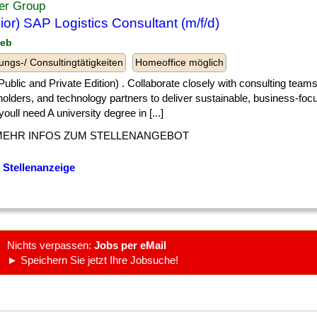
er Group
ior) SAP Logistics Consultant (m/f/d)
reb
ungs-/ Consultingtätigkeiten
Homeoffice möglich
] (Public and Private Edition) . Collaborate closely with consulting teams
olders, and technology partners to deliver sustainable, business-foc
oull need A university degree in [...]
MEHR INFOS ZUM STELLENANGEBOT
 Stellenanzeige
Nichts verpassen:
Jobs per eMail
► Speichern Sie jetzt Ihre Jobsuche!