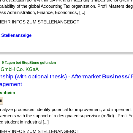
alability of the global Accounting Tax organization. Profil Masters deg
ss Administration, Finance, Economics, [...]
MEHR INFOS ZUM STELLENANGEBOT
 Stellenanzeige
r 9 Tagen bei StepStone gefunden
h GmbH Co. KGaA
rnship (with optional thesis) - Aftermarket
Business
/ 
agement
denheim
it
] analyze processes, identify potential for improvement, and implement
ements with the support of a designated supervisor (m/f/d) . Profil Y
d student in industrial [...]
MEHR INFOS ZUM STELLENANGEBOT