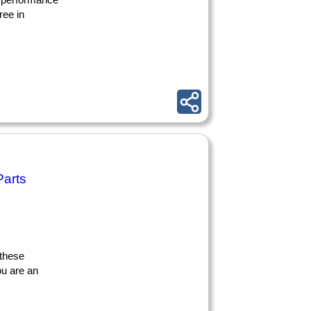
ree in
Parts
 these
ou are an