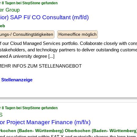
r 8 Tagen bei StepStone gefunden
er Group
ior) SAP FI/ CO Consultant (m/f/d)
reb
ungs-/ Consultingtätigkeiten
Homeoffice möglich
] of our Cloud Managed Services portfolio. Collaborate closely with con
 stakeholders, and technology partners to deliver outstanding custom
need A university degree [...]
MEHR INFOS ZUM STELLENANGEBOT
 Stellenanzeige
r 8 Tagen bei StepStone gefunden
S
or Project Manager Finance (m/f/x)
rkochen (Baden- Württemberg) Oberkochen (Baden- Württemberg
] and escalation point within SAT-X and materially shapes the long-te