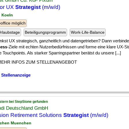
net GmbH Co. KG- Pixum
ior UX
Strategist
(m/w/d)
n Koeln
ffice möglich
rlaubstage
Beteiligungsprogramm
Work-Life-Balance
nkst UX strategisch, ganzheitlich und datengetrieben? Dann verbinde
ness
-Ziele mit echten Nutzerbedürfnissen und forme eine klare UX-Stra
 Touchpoints. Als starker Sparringspartner berätst du unsere [...]
MEHR INFOS ZUM STELLENANGEBOT
 Stellenanzeige
stern bei StepStone gefunden
di Deutschland GmbH
ion Retirement Solutions
Strategist
(m/w/d)
nchen Muenchen