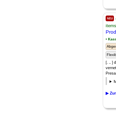
NEU
item
Prod
• Kas
Abge
Flexi
[. .. 
verne
Presal
▶ Zur