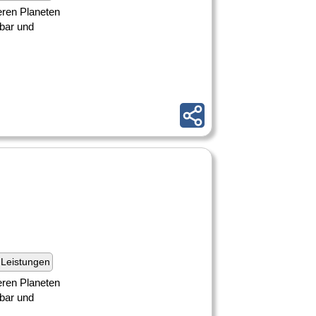
seren Planeten
hbar und
Leistungen
seren Planeten
hbar und