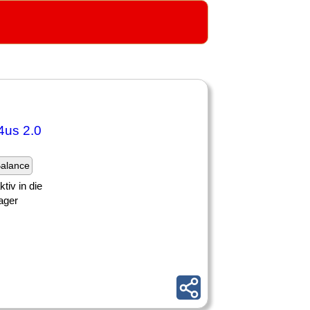
4us 2.0
Balance
tiv in die
ager