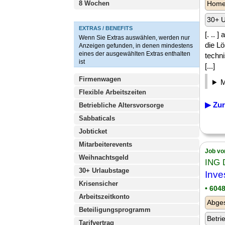
8 Wochen
Homeo
30+ U
EXTRAS / BENEFITS
[. ..
Wenn Sie Extras auswählen, werden nur
die L
Anzeigen gefunden, in denen mindestens
eines der ausgewählten Extras enthalten
techn
ist
[...]
Firmenwagen
Flexible Arbeitszeiten
▶ Zur
Betriebliche Altersvorsorge
Sabbaticals
Jobticket
Mitarbeiterevents
Job vo
Weihnachtsgeld
ING 
30+ Urlaubstage
Inve
Krisensicher
• 604
Arbeitszeitkonto
Abge
Beteiligungsprogramm
Betri
Tarifvertrag