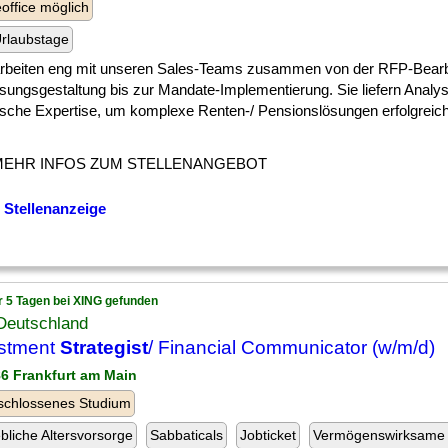
ffice möglich
rlaubstage
 ] arbeiten eng mit unseren Sales-Teams zusammen von der RFP-Bear
ösungsgestaltung bis zur Mandate-Implementierung. Sie liefern Analy
ische Expertise, um komplexe Renten-/ Pensionslösungen erfolgrei
MEHR INFOS ZUM STELLENANGEBOT
 Stellenanzeige
r 5 Tagen bei XING gefunden
Deutschland
stment
Strategist
/ Financial Communicator (w/m/d)
86 Frankfurt am Main
schlossenes Studium
ebliche Altersvorsorge
Sabbaticals
Jobticket
Vermögenswirksame 