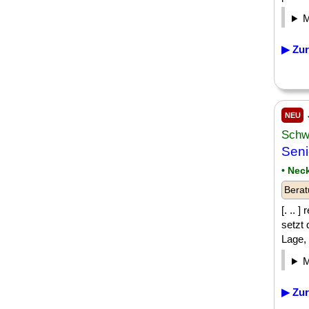
▶ Zur
NEU
Schw
Seni
• Nec
Berat
[. .. 
setzt
Lage, 
▶ Zur