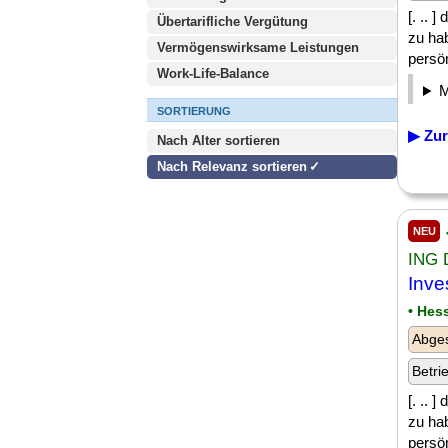
[. .. 
Übertarifliche Vergütung
zu ha
Vermögenswirksame Leistungen
persön
Work-Life-Balance
SORTIERUNG
▶ Zur
Nach Alter sortieren
Nach Relevanz sortieren
NEU
ING 
Inve
• Hes
Abge
Betri
[. .. 
zu ha
persön