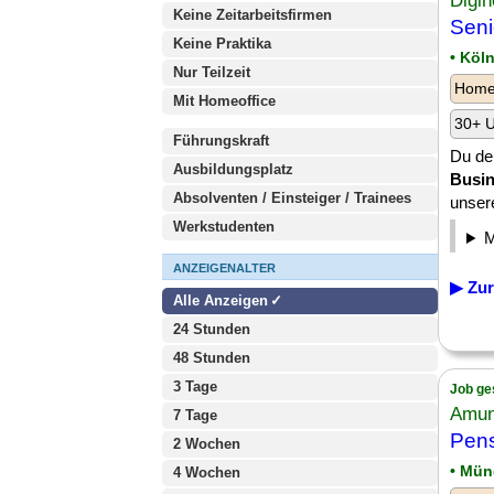
Digi
Keine Zeitarbeitsfirmen
Sen
Keine Praktika
• Köl
Nur Teilzeit
Homeo
Mit Homeoffice
30+ U
Führungskraft
Du de
Ausbildungsplatz
Busi
Absolventen / Einsteiger / Trainees
unsere
Werkstudenten
ANZEIGENALTER
▶ Zur
Alle Anzeigen
24 Stunden
48 Stunden
3 Tage
Job ge
Amun
7 Tage
Pens
2 Wochen
• Mü
4 Wochen