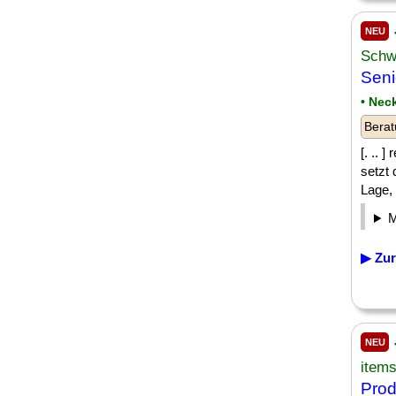
NEU
Schw
Seni
• Nec
Berat
[. .. 
setzt
Lage, 
▶ Zur
NEU
item
Prod