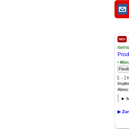
NEU
item
Prod
• Mün
Flexi
[. .. 
Imple
Abrech
▶ Zur