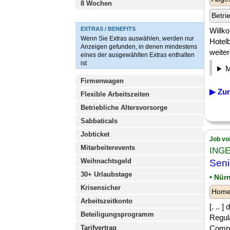
8 Wochen
Betri
EXTRAS / BENEFITS
Willk
Wenn Sie Extras auswählen, werden nur
Hotelb
Anzeigen gefunden, in denen mindestens
weiter
eines der ausgewählten Extras enthalten
ist
Firmenwagen
▶ Zur
Flexible Arbeitszeiten
Betriebliche Altersvorsorge
Sabbaticals
Jobticket
Job vo
Mitarbeiterevents
INGE
Weihnachtsgeld
Seni
30+ Urlaubstage
• Nür
Krisensicher
Homeo
Arbeitszeitkonto
[. .. 
Beteiligungsprogramm
Regula
Tarifvertrag
Compli