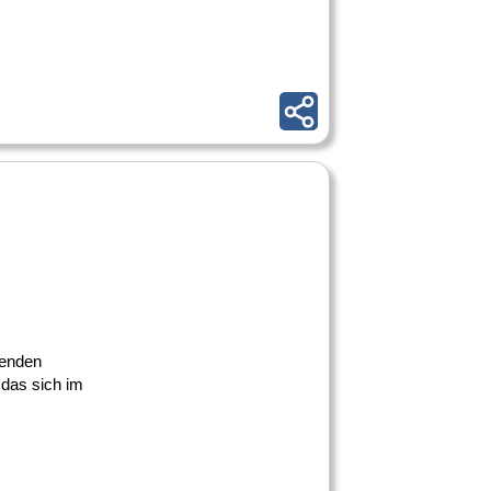
renden
 das sich im