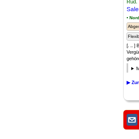
Rud.
Sale
• Nor
Abge
Flexi
[. .. 
Vergü
gehör
▶ Zur