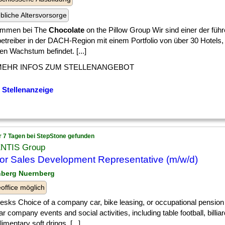
ebliche Altersvorsorge
ommen bei The
Chocolate
on the Pillow Group Wir sind einer der füh
etreiber in der DACH-Region mit einem Portfolio von über 30 Hotels,
en Wachstum befindet. [...]
MEHR INFOS ZUM STELLENANGEBOT
 Stellenanzeige
r 7 Tagen bei StepStone gefunden
NTIS Group
or Sales Development Representative (m/w/d)
nberg Nuernberg
ffice möglich
] desks Choice of a company car, bike leasing, or occupational pensi
r company events and social activities, including table football, billia
mentary soft drings, [...]