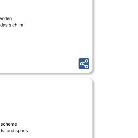
renden
 das sich im
on scheme
rds, and sports