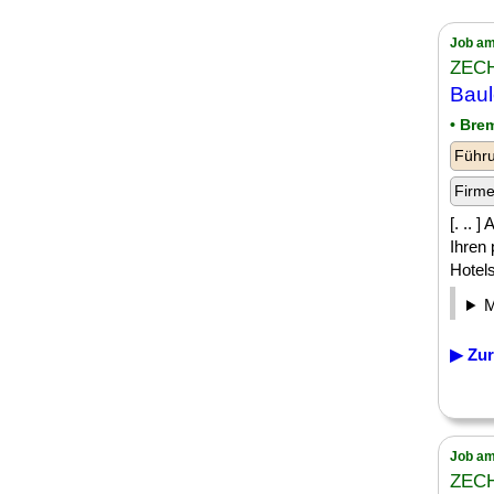
Job am
ZECH
Baul
• Bre
Führu
Firm
[. .. 
Ihren
Hotels
▶ Zur
Job am
ZECH