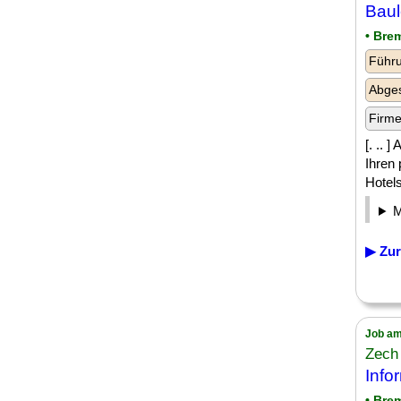
Baul
• Bre
Führu
Abges
Firm
[. .. 
Ihren
Hotels
▶ Zur
Job am
Zech
Info
• Bre