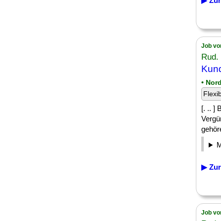
▶ Zur
Job vo
Rud.
Kund
• Nor
Flexi
[. .. 
Vergü
gehör
▶ Zur
Job vo