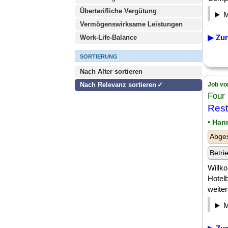
Übertarifliche Vergütung
Vermögenswirksame Leistungen
▶ Zur
Work-Life-Balance
SORTIERUNG
Nach Alter sortieren
Nach Relevanz sortieren
Job vo
Four 
Rest
• Han
Abges
Betri
Willk
Hotelb
weiter