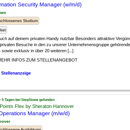
rmation Security Manager (w/m/d)
men
schlossenes Studium
cket
] auch auf deinem privaten Handy nutzbar Besonders attraktive Vergün
 privaten Besuche in den zu unserer Unternehmensgruppe gehören
 sowie exklusiv in über 20 weiteren [...]
MEHR INFOS ZUM STELLENANGEBOT
 Stellenanzeige
r 5 Tagen bei StepStone gefunden
Points Flex by Sheraton Hannover
Operations Manager (m/w/d)
nover
chlossene Ausbildung