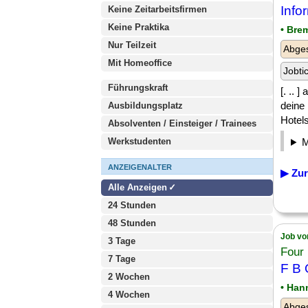
Info
Keine Zeitarbeitsfirmen
Keine Praktika
• Bre
Nur Teilzeit
Abge
Mit Homeoffice
Jobti
Führungskraft
[. .. 
deine
Ausbildungsplatz
Hotels
Absolventen / Einsteiger / Trainees
Werkstudenten
ANZEIGENALTER
▶ Zur
Alle Anzeigen
24 Stunden
48 Stunden
Job vo
3 Tage
Four 
7 Tage
F B 
2 Wochen
• Han
4 Wochen
Abges