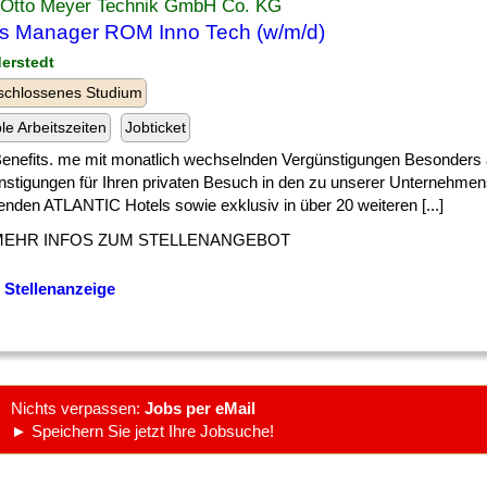
 Otto Meyer Technik GmbH Co. KG
s Manager ROM Inno Tech (w/m/d)
derstedt
schlossenes Studium
ble Arbeitszeiten
Jobticket
] Benefits. me mit monatlich wechselnden Vergünstigungen Besonders a
nstigungen für Ihren privaten Besuch in den zu unserer Unternehme
enden ATLANTIC Hotels sowie exklusiv in über 20 weiteren [...]
MEHR INFOS ZUM STELLENANGEBOT
 Stellenanzeige
Nichts verpassen:
Jobs per eMail
► Speichern Sie jetzt Ihre Jobsuche!