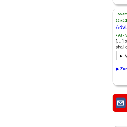
Job am
OSC
Advi
• AT- 
[. .. 
shall 
▶ Zur