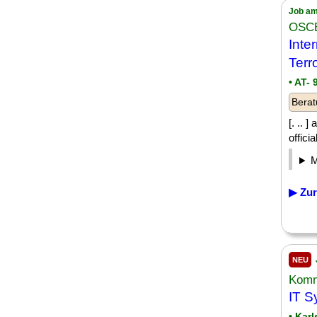
Job am
OSC
Inte
Terr
• AT- 
Berat
[. .. 
offici
▶ Zur
NEU
Komm
IT S
• Kar