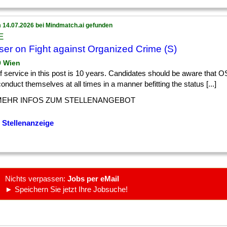
 14.07.2026 bei Mindmatch.ai gefunden
E
ser on Fight against Organized Crime (S)
9 Wien
] of service in this post is 10 years. Candidates should be aware that O
conduct themselves at all times in a manner befitting the status [...]
MEHR INFOS ZUM STELLENANGEBOT
 Stellenanzeige
Nichts verpassen:
Jobs per eMail
► Speichern Sie jetzt Ihre Jobsuche!