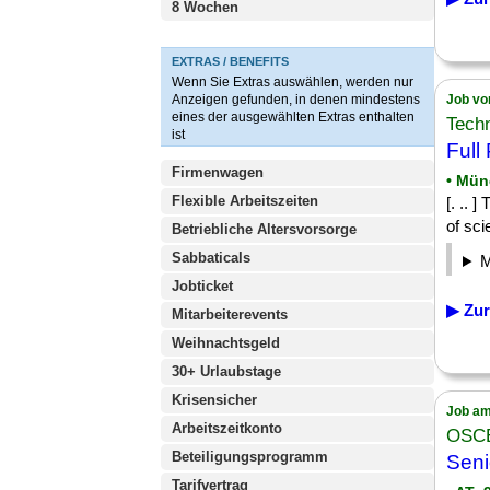
8 Wochen
EXTRAS / BENEFITS
Wenn Sie Extras auswählen, werden nur
Anzeigen gefunden, in denen mindestens
Job vo
eines der ausgewählten Extras enthalten
Tech
ist
Full
Firmenwagen
• Mün
Flexible Arbeitszeiten
[. .. 
of sci
Betriebliche Altersvorsorge
Sabbaticals
Jobticket
▶ Zur
Mitarbeiterevents
Weihnachtsgeld
30+ Urlaubstage
Krisensicher
Job am
Arbeitszeitkonto
OSC
Beteiligungsprogramm
Seni
Tarifvertrag