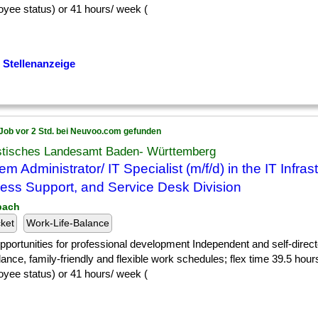
oyee status) or 41 hours/ week (
 Stellenanzeige
Job vor 2 Std. bei Neuvoo.com gefunden
istisches Landesamt Baden- Württemberg
em Administrator/ IT Specialist (m/f/d) in the IT Infras
ess Support, and Service Desk Division
lbach
cket
Work-Life-Balance
] opportunities for professional development Independent and self-dire
alance, family-friendly and flexible work schedules; flex time 39.5 hou
oyee status) or 41 hours/ week (