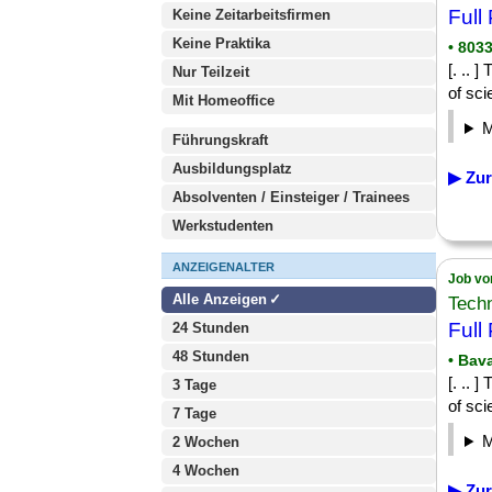
Full
Keine Zeitarbeitsfirmen
Keine Praktika
• 803
[. .. 
Nur Teilzeit
of sci
Mit Homeoffice
Führungskraft
Ausbildungsplatz
▶ Zur
Absolventen / Einsteiger / Trainees
Werkstudenten
ANZEIGENALTER
Job vo
Alle Anzeigen
Tech
Full
24 Stunden
48 Stunden
• Bav
[. .. 
3 Tage
of sci
7 Tage
2 Wochen
4 Wochen
▶ Zur