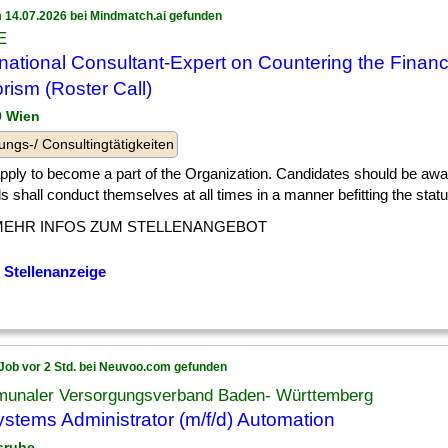
 14.07.2026 bei Mindmatch.ai gefunden
E
rnational Consultant-Expert on Countering the Financ
orism (Roster Call)
9 Wien
ungs-/ Consultingtätigkeiten
] apply to become a part of the Organization. Candidates should be a
als shall conduct themselves at all times in a manner befitting the status
MEHR INFOS ZUM STELLENANGEBOT
 Stellenanzeige
Job vor 2 Std. bei Neuvoo.com gefunden
unaler Versorgungsverband Baden- Württemberg
ystems Administrator (m/f/d) Automation
lsruhe