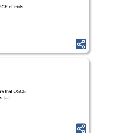
SCE officials
ware that OSCE
 [...]