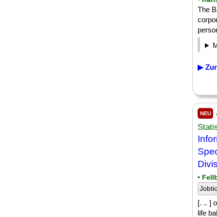
The B
corpo
person
▶ Zur
NEU
Stat
Info
Spec
Divi
• Fel
Jobti
[. .. 
life b