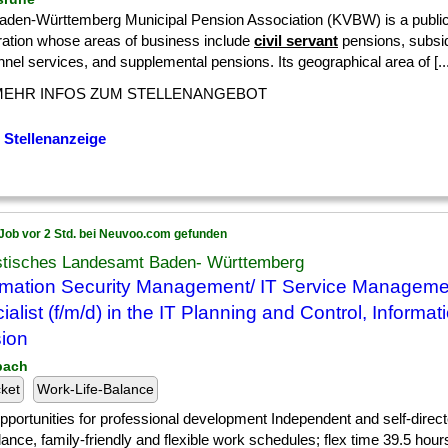
aden-Württemberg Municipal Pension Association (KVBW) is a publi
ration whose areas of business include
civil servant
pensions, subsid
nel services, and supplemental pensions. Its geographical area of [...
MEHR INFOS ZUM STELLENANGEBOT
 Stellenanzeige
Job vor 2 Std. bei Neuvoo.com gefunden
istisches Landesamt Baden- Württemberg
rmation Security Management/ IT Service Manageme
ialist (f/m/d) in the IT Planning and Control, Informat
sion
lbach
cket
Work-Life-Balance
] opportunities for professional development Independent and self-dire
alance, family-friendly and flexible work schedules; flex time 39.5 hou