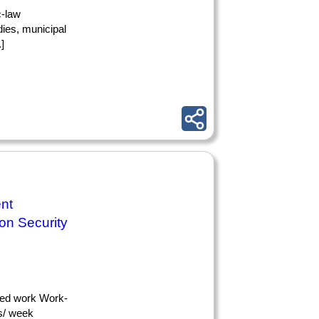
c-law
ies, municipal
]
nt
ion Security
cted work Work-
rs/ week