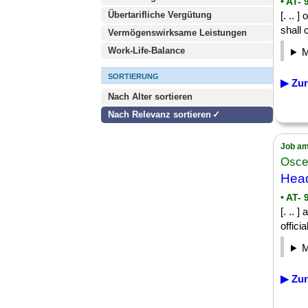
• AT- 
Übertarifliche Vergütung
[. .. 
shall 
Vermögenswirksame Leistungen
Work-Life-Balance
SORTIERUNG
▶ Zur
Nach Alter sortieren
Nach Relevanz sortieren
Job am
Osce
Head
• AT- 
[. .. 
offici
▶ Zur