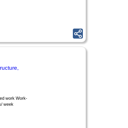
tructure,
cted work Work-
rs/ week