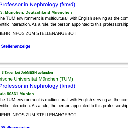
 Professor in Nephrology (f/m/d)
33, München, Deutschland Muenchen
] The TUM environment is multicultural, with English serving as the 
entific interaction. As a rule, the person appointed to this professorship w
MEHR INFOS ZUM STELLENANGEBOT
 Stellenanzeige
r 3 Tagen bei JobMESH gefunden
nische Universität München (TUM)
 Professor in Nephrology (f/m/d)
aria 80331 Munich
] The TUM environment is multicultural, with English serving as the 
entific interaction. As a rule, the person appointed to this professorship w
MEHR INFOS ZUM STELLENANGEBOT
 Stellenanzeige