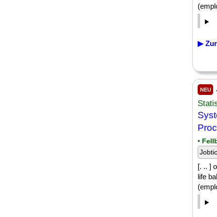
(empl
▶ Zur
NEU
Stat
Syst
Proc
• Fel
Jobti
[. .. 
life b
(empl