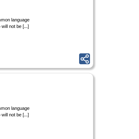
common language
ill not be [...]
common language
ill not be [...]