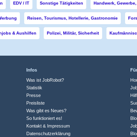
en
EDV / IT
Sonstige Tätigkeiten
Handwerk, Gewerbe, 
Werbung
Reisen, Tourismus, Hotellerie, Gastronomie
For
njobs & Aushilfen
Polizei, Militär, Sicherheit
Kaufmännisch
Infos
Fü
Was ist JobRobot?
Hom
Statistik
Jo
Presse
Hil
Preisliste
Suc
Was gibt es Neues?
Be
So funktioniert es!
Blo
Kontakt & Impressum
Job
Datenschutzerklärung
Blo