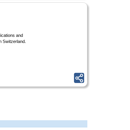
lications and
n Switzerland.