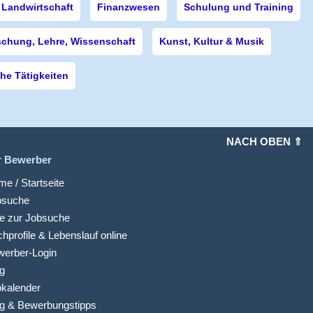
Landwirtschaft
Finanzwesen
Schulung und Training
schung, Lehre, Wissenschaft
Kunst, Kultur & Musik
e Tätigkeiten
NACH OBEN ⇑
r Bewerber
e / Startseite
bsuche
fe zur Jobsuche
hprofile & Lebenslauf online
werber-Login
g
kalender
g & Bewerbungstipps