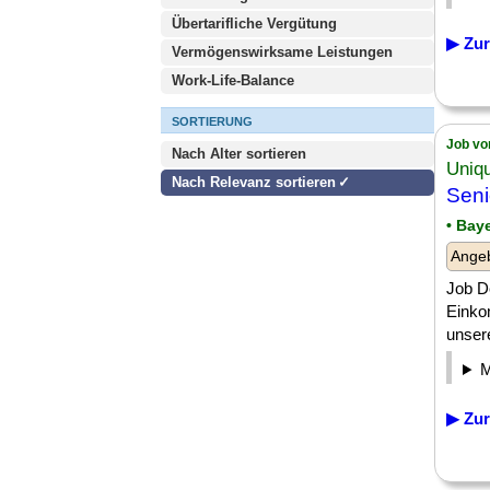
Übertarifliche Vergütung
▶ Zur
Vermögenswirksame Leistungen
Work-Life-Balance
SORTIERUNG
Job vo
Nach Alter sortieren
Uniq
Nach Relevanz sortieren
Sen
• Bay
Angeb
Job De
Einko
unsere
▶ Zur