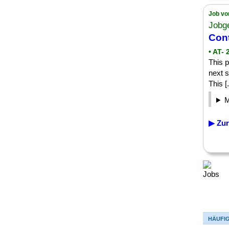
Job vo
Jobg
Con
• AT-
This p
next s
This [.
▶ Zur
HÄUFI