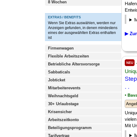
8 Wochen
Hafen
Entwic
EXTRAS / BENEFITS
Wenn Sie Extras auswählen, werden nur
Anzeigen gefunden, in denen mindestens
eines der ausgewählten Extras enthalten
▶ Zur
ist
Firmenwagen
Flexible Arbeitszeiten
NEU
Betriebliche Altersvorsorge
Uniq
Sabbaticals
Step
Jobticket
. .
Mitarbeiterevents
• Bav
Weihnachtsgeld
Angeb
30+ Urlaubstage
Krisensicher
Unique
vielen
Arbeitszeitkonto
Mit Un
Beteiligungsprogramm
Tarifvertrag