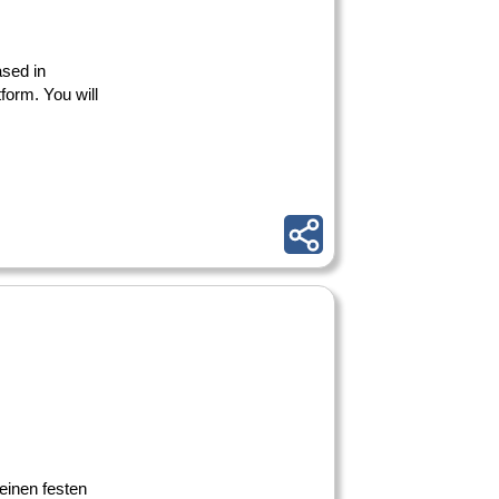
sed in
form. You will
 einen festen