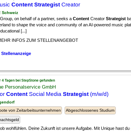
usic
Content Strategist
Creator
 2 Schweiz
l Group, on behalf of a partner, seeks a
Content
Creator
Strategist
ba
erland to shape the voice and community of an AI-powered music plat
ducational [...]
MEHR INFOS ZUM STELLENANGEBOT
 Stellenanzeige
r 4 Tagen bei StepStone gefunden
ue Personalservice GmbH
ior
Content
Social Media
Strategist
(m/w/d)
gendorf
ote von Zeitarbeitsunternehmen
Abgeschlossenes Studium
nachtsgeld
] Job wohlfühlen. Deine Zukunft ist unsere Aufgabe. Mit Unique hast du