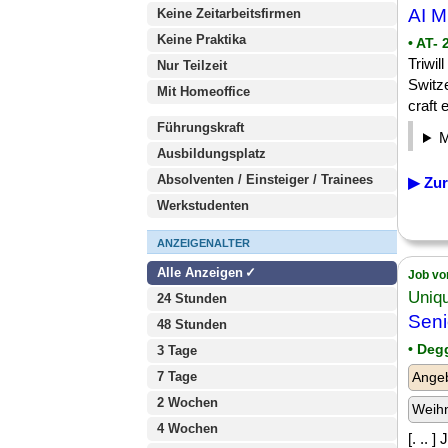
AI M
Keine Zeitarbeitsfirmen
Keine Praktika
• AT-
Triwil
Nur Teilzeit
Switz
Mit Homeoffice
craft e
Führungskraft
Ausbildungsplatz
Absolventen / Einsteiger / Trainees
▶ Zur
Werkstudenten
ANZEIGENALTER
Alle Anzeigen
Job vo
Uniq
24 Stunden
Sen
48 Stunden
• Deg
3 Tage
7 Tage
Angeb
2 Wochen
Weih
4 Wochen
[. .. 