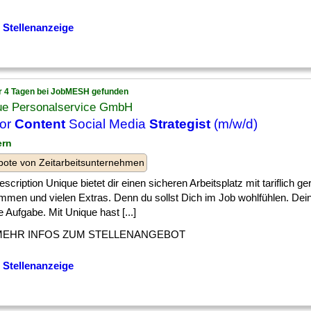
 Stellenanzeige
r 4 Tagen bei JobMESH gefunden
ue Personalservice GmbH
ior
Content
Social Media
Strategist
(m/w/d)
ern
ote von Zeitarbeitsunternehmen
scription Unique bietet dir einen sicheren Arbeitsplatz mit tariflich g
mmen und vielen Extras. Denn du sollst Dich im Job wohlfühlen. Dein
 Aufgabe. Mit Unique hast [...]
MEHR INFOS ZUM STELLENANGEBOT
 Stellenanzeige