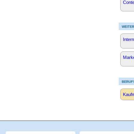
Conte
WEITER
Inter
Mark
BERUF
Kaufm