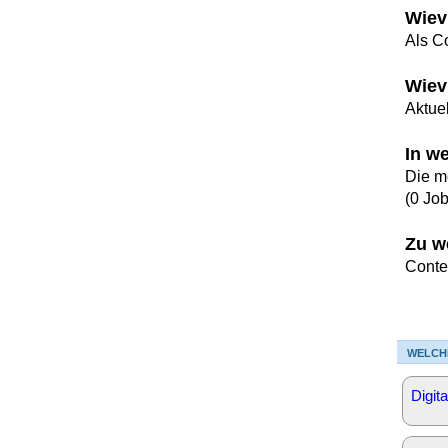
Wiev
Als C
Wiev
Aktuel
In w
Die m
(0 Jo
Zu w
Conte
WELCH
Digit