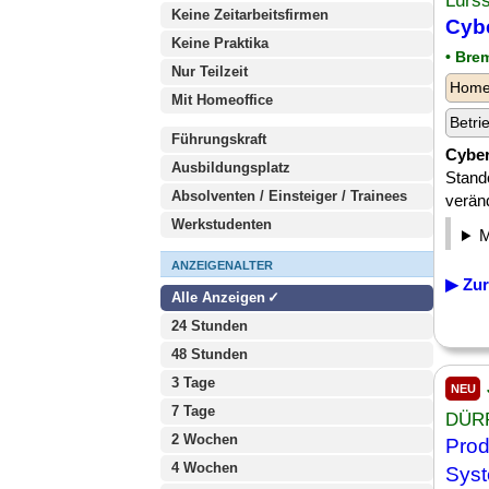
Lürs
Keine Zeitarbeitsfirmen
Cybe
Keine Praktika
• Bre
Nur Teilzeit
Homeo
Mit Homeoffice
Betri
Führungskraft
Cyber
Ausbildungsplatz
Stand
Absolventen / Einsteiger / Trainees
verän
Werkstudenten
ANZEIGENALTER
▶ Zur
Alle Anzeigen
24 Stunden
48 Stunden
3 Tage
NEU
7 Tage
DÜR
2 Wochen
Pro
4 Wochen
Sys