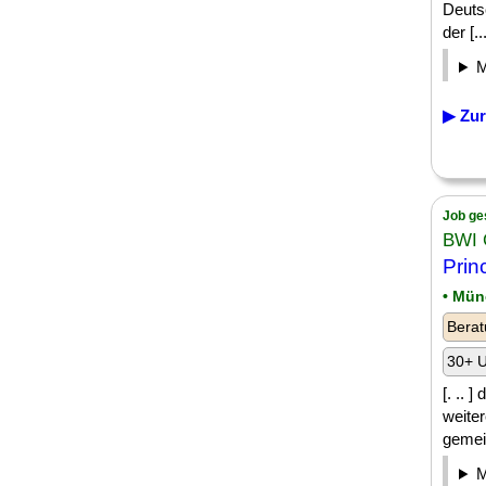
Deutsc
der [...
▶ Zur
Job ge
BWI
Prin
• Mün
Berat
30+ U
[. .. 
weiter
gemein