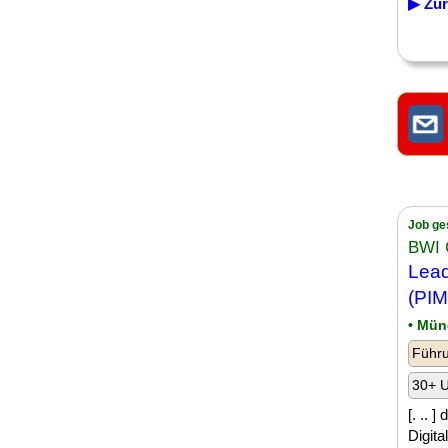
▶ Zur
Job ge
BWI
Lea
(PIM
• Mün
Führu
30+ U
[. .. 
Digita