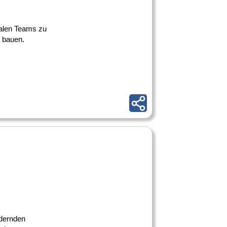
obalen Teams zu
u bauen.
rdernden