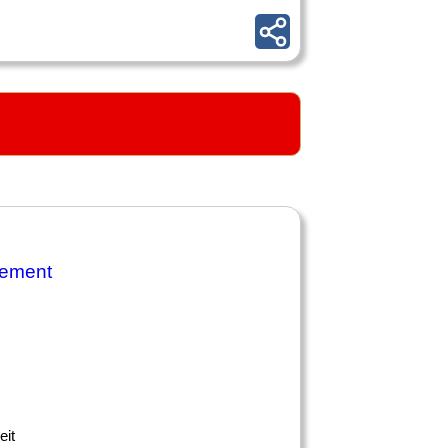
gement
eit