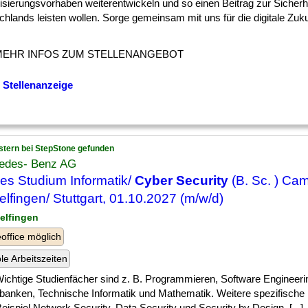
lisierungsvorhaben weiterentwickeln und so einen Beitrag zur Sicherh
hlands leisten wollen. Sorge gemeinsam mit uns für die digitale Zuku
MEHR INFOS ZUM STELLENANGEBOT
 Stellenanzeige
stern bei StepStone gefunden
edes- Benz AG
es Studium Informatik/
Cyber Security
(B. Sc. ) Ca
elfingen/ Stuttgart, 01.10.2027 (m/w/d)
delfingen
ffice möglich
ble Arbeitszeiten
] Wichtige Studienfächer sind z. B. Programmieren, Software Engineeri
banken, Technische Informatik und Mathematik. Weitere spezifische
ispiel Network Security, Data Security und Security by Design. [...]