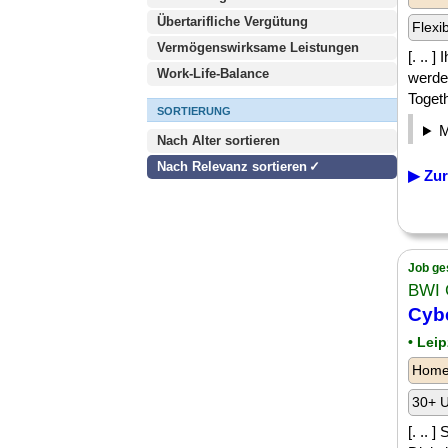
Übertarifliche Vergütung
Flexi
Vermögenswirksame Leistungen
[. .. 
Work-Life-Balance
werde
Togeth
SORTIERUNG
Nach Alter sortieren
Nach Relevanz sortieren
▶ Zur
Job ge
BWI
Cybe
• Lei
Homeo
30+ U
[. .. 