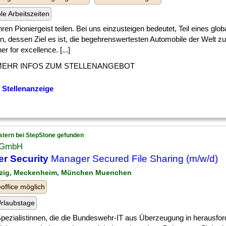
ble Arbeitszeiten
] Ihren Pioniergeist teilen. Bei uns einzusteigen bedeutet, Teil eines gl
n, dessen Ziel es ist, die begehrenswertesten Automobile der Welt z
er for excellence. [...]
MEHR INFOS ZUM STELLENANGEBOT
 Stellenanzeige
stern bei StepStone gefunden
 GmbH
r Security
Manager Secured File Sharing (m/w/d)
pzig, Meckenheim, München Muenchen
ffice möglich
rlaubstage
] Spezialistinnen, die die Bundeswehr-IT aus Überzeugung in herausfo