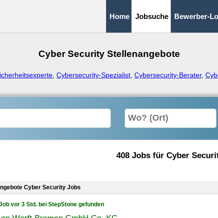
Home
Jobsuche
Bewerber-Lo
Cyber Security Stellenangebote
icherheitsexperte
,
Cybersecurity-Spezialist
,
Cybersecurity-Berater
,
Cyb
408 Jobs für Cyber Securi
angebote Cyber Security Jobs
Job vor 3 Std. bei StepStone gefunden