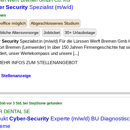
sen Werft Bremen GmbH Co. KG
r Security
Spezialist (m/w/d)
men
ffice möglich
Abgeschlossenes Studium
ebliche Altersvorsorge
Jobticket
30+ Urlaubstage
 Security
Spezialist:in (m/w/d) Für die Lürssen Werft Bremen Gmb
ort Bremen (Lemwerder) In über 150 Jahren Firmengeschichte hat sic
dert, unser Wertekompass und unsere [...]
MEHR INFOS ZUM STELLENANGEBOT
 Stellenanzeige
Job vor 3 Std. bei StepStone gefunden
R DENTAL SE
dukt
Cyber-Security
Experte (m/w/d) BU Diagnostis
teme