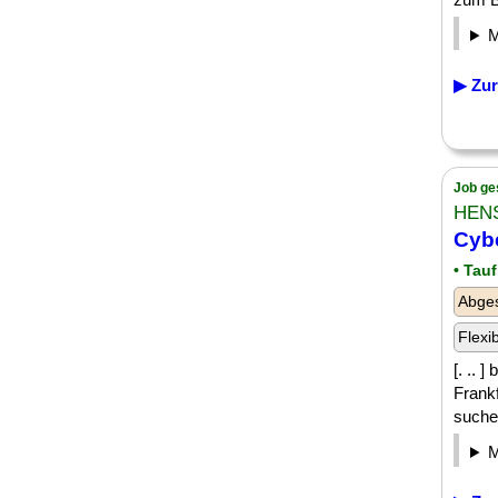
▶ Zur
Job ge
HEN
Cybe
• Tau
Abge
Flexi
[. .. 
Frank
suche