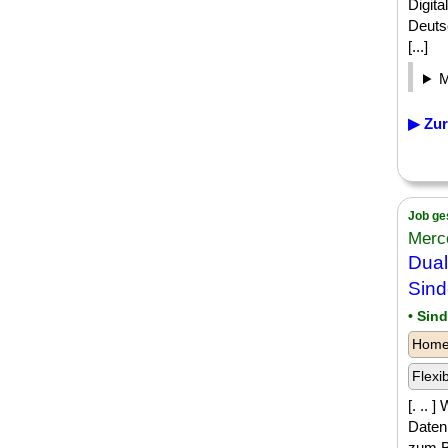
Digita
Deutsc
[...]
▶ Zur
Job ge
Merc
Dual
Sind
• Sin
Homeo
Flexi
[. .. 
Daten
zum Be