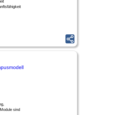
eit
nftsfähigkeit
mpusmodell
ng,
 Module sind