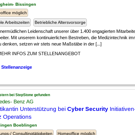
tigheim- Bissingen
ffice möglich
ble Arbeitszeiten
Betriebliche Altersvorsorge
] unermüdlichen Leidenschaft unserer über 1.400 engagierten Mitarbeit
eiter. Mit unserem kontinuierlichen Bestreben, die Medizintechnik i
 denken, setzen wir stets neue Maßstäbe in der [...]
MEHR INFOS ZUM STELLENANGEBOT
 Stellenanzeige
stern bei StepStone gefunden
edes- Benz AG
tikantin Unterstützung bei
Cyber Security
Initiative
 Operations
lingen Boeblingen
ungs-/ Consultingtätigkeiten
Homeoffice möglich