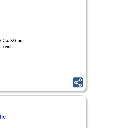
 H Co. KG am
h viel
che