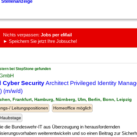
 Stellenanzeige
Nichts verpassen:
Jobs per eMail
► Speichern Sie jetzt Ihre Jobsuche!
stern bei StepStone gefunden
 GmbH
d
Cyber Security
Architect Privileged Identity Mana
) (m/w/d)
chen, Frankfurt, Hamburg, Nürnberg, Ulm, Berlin, Bonn, Leipzig
ngs-/ Leitungspositionen
Homeoffice möglich
rlaubstage
] die die Bundeswehr-IT aus Überzeugung in herausfordernden
lisierungsvorhaben weiterentwickeln und so einen Beitrag zur Sicherh