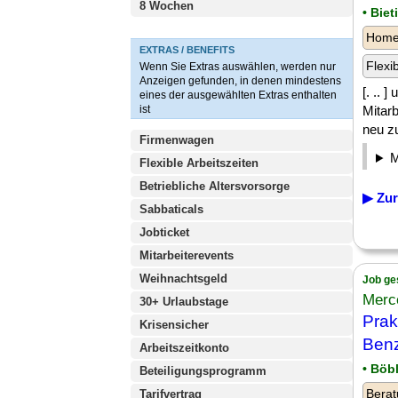
8 Wochen
• Bie
Homeo
EXTRAS / BENEFITS
Flexi
Wenn Sie Extras auswählen, werden nur
Anzeigen gefunden, in denen mindestens
[. .. 
eines der ausgewählten Extras enthalten
ist
Mitarb
neu zu
Firmenwagen
Flexible Arbeitszeiten
Betriebliche Altersvorsorge
▶ Zur
Sabbaticals
Jobticket
Mitarbeiterevents
Weihnachtsgeld
Job ge
Merc
30+ Urlaubstage
Prak
Krisensicher
Benz
Arbeitszeitkonto
• Böb
Beteiligungsprogramm
Berat
Tarifvertrag