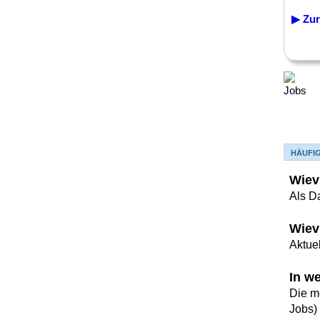
▶ Zur
HÄUFI
Wiev
Als D
Wiev
Aktuel
In w
Die m
Jobs)