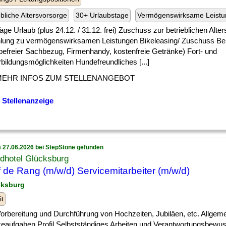
ebliche Altersvorsorge
30+ Urlaubstage
Vermögenswirksame Leist
] Tage Urlaub (plus 24.12. / 31.12. frei) Zuschuss zur betrieblichen Alt
lung zu vermögenswirksamen Leistungen Bikeleasing/ Zuschuss Ben
befreier Sachbezug, Firmenhandy, kostenfreie Getränke) Fort- und
bildungsmöglichkeiten Hundefreundliches [...]
MEHR INFOS ZUM STELLENANGEBOT
 Stellenanzeige
 27.06.2026 bei StepStone gefunden
dhotel Glücksburg
 de Rang (m/w/d) Servicemitarbeiter (m/w/d)
cksburg
it
] Vorbereitung und Durchführung von Hochzeiten, Jubiläen, etc. Allgem
ceaufgaben Profil Selbstständiges Arbeiten und Verantwortungsbewus