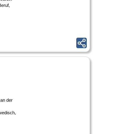
eruf,
 an der
wedisch,