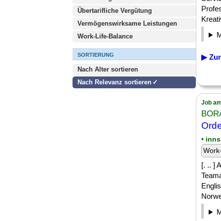
Profe
Übertarifliche Vergütung
Kreati
Vermögenswirksame Leistungen
Work-Life-Balance
SORTIERUNG
▶ Zur
Nach Alter sortieren
Nach Relevanz sortieren
Job am
BORA
Orde
• inn
Work-
[. ..
Teamar
Engli
Norweg