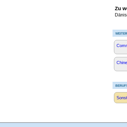
Zu w
Dänis
WEITER
Commu
Chine
BERUF
Sonst