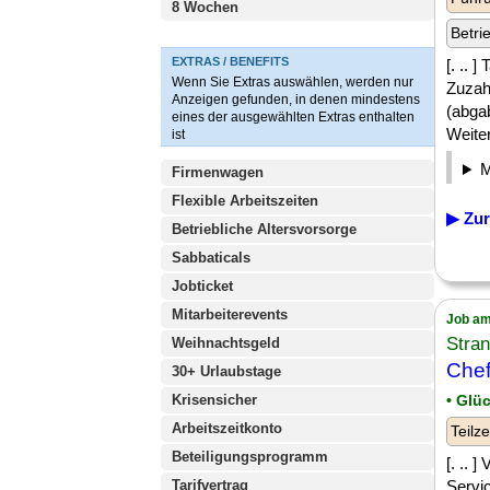
8 Wochen
Betri
EXTRAS / BENEFITS
[. .. 
Wenn Sie Extras auswählen, werden nur
Zuzah
Anzeigen gefunden, in denen mindestens
(abga
eines der ausgewählten Extras enthalten
Weiter
ist
Firmenwagen
Flexible Arbeitszeiten
▶ Zur
Betriebliche Altersvorsorge
Sabbaticals
Jobticket
Mitarbeiterevents
Job am
Stran
Weihnachtsgeld
Chef
30+ Urlaubstage
Krisensicher
• Glü
Arbeitszeitkonto
Teilze
Beteiligungsprogramm
[. .. 
Tarifvertrag
Servi