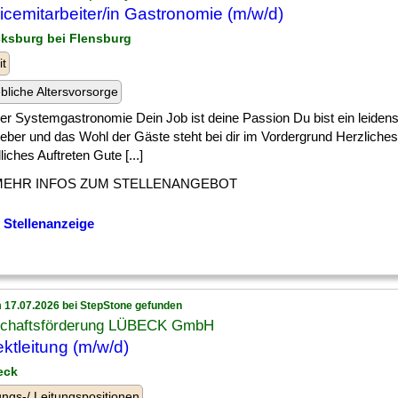
icemitarbeiter/in Gastronomie (m/w/d)
cksburg bei Flensburg
it
ebliche Altersvorsorge
] der Systemgastronomie Dein Job ist deine Passion Du bist ein leidens
eber und das Wohl der Gäste steht bei dir im Vordergrund Herzliche
liches Auftreten Gute [...]
MEHR INFOS ZUM STELLENANGEBOT
 Stellenanzeige
 17.07.2026 bei StepStone gefunden
schaftsförderung LÜBECK GmbH
ektleitung (m/w/d)
eck
ngs-/ Leitungspositionen