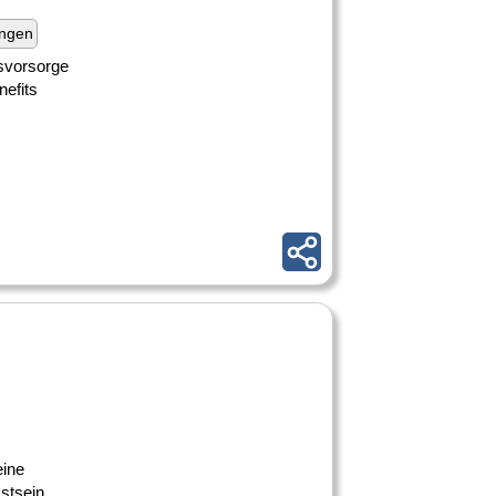
ungen
ersvorsorge
efits
eine
stsein