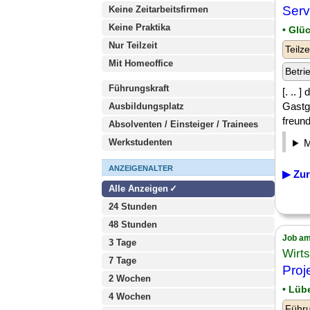
Serv
Keine Zeitarbeitsfirmen
Keine Praktika
• Glü
Nur Teilzeit
Teilze
Mit Homeoffice
Betri
Führungskraft
[. .. 
Gastg
Ausbildungsplatz
freund
Absolventen / Einsteiger / Trainees
Werkstudenten
ANZEIGENALTER
▶ Zur
Alle Anzeigen
24 Stunden
48 Stunden
Job am
3 Tage
Wirt
7 Tage
Proj
2 Wochen
• Lüb
4 Wochen
Führu