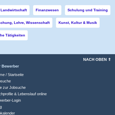
Landwirtschaft
Finanzwesen
Schulung und Training
schung, Lehre, Wissenschaft
Kunst, Kultur & Musik
e Tätigkeiten
NACH OBEN ⇑
r Bewerber
e / Startseite
bsuche
fe zur Jobsuche
hprofile & Lebenslauf online
werber-Login
g
kalender