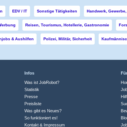
en
EDV / IT
Sonstige Tätigkeiten
Handwerk, Gewerbe, 
Werbung
Reisen, Tourismus, Hotellerie, Gastronomie
For
njobs & Aushilfen
Polizei, Militär, Sicherheit
Kaufmännisch
Infos
Fü
Was ist JobRobot?
Hom
Statistik
Jo
Presse
Hil
Preisliste
Suc
Was gibt es Neues?
Be
So funktioniert es!
Blo
Kontakt & Impressum
Job