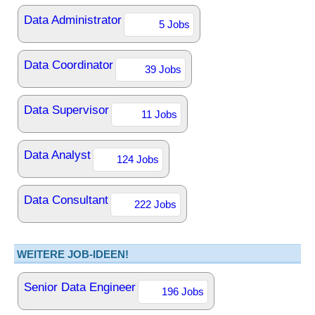
Data Administrator
5 Jobs
Data Coordinator
39 Jobs
Data Supervisor
11 Jobs
Data Analyst
124 Jobs
Data Consultant
222 Jobs
WEITERE JOB-IDEEN!
Senior Data Engineer
196 Jobs