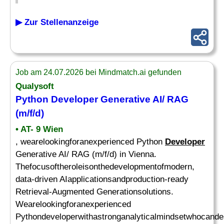
▶ Zur Stellenanzeige
Job am 24.07.2026 bei Mindmatch.ai gefunden
Qualysoft
Python
Developer
Generative AI/ RAG
(m/f/d)
• AT- 9 Wien
, wearelookingforanexperienced Python
Developer
Generative AI/ RAG (m/f/d) in Vienna.
Thefocusoftheroleisonthedevelopmentofmodern,
data-driven AIapplicationsandproduction-ready
Retrieval-Augmented Generationsolutions.
Wearelookingforanexperienced
Pythondeveloperwithastronganalyticalmindsetwhocande