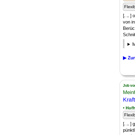
Flexi
[. .. 
von i
Berüc
Schnit
▶ Zur
Job vo
Mein
Kraf
• Hof
Flexi
[. .. 
pünkt