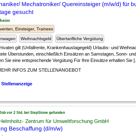
aniker/ Mechatroniker/ Quereinsteiger (m/w/d) für 
age gesucht
heim
venten, Einsteiger, Trainees
enwagen
Weihnachtsgeld
Übertarifliche Vergütung
] Privaten gilt (Unfallrente, Krankenhaustagegeld) Urlaubs- und Weihna
stete Überstunden, einschließlich Einsätzen an Samstagen, Sonn- und
en Sie eine entsprechende Vergütung Für Ihre Einsätze erhalten Sie [..
MEHR INFOS ZUM STELLENANGEBOT
 Stellenanzeige
Job vor 2 Std. bei StepStone gefunden
Helmholtz- Zentrum für Umweltforschung GmbH
ung Beschaffung (d/m/w)