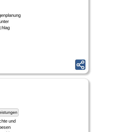
ngenplanung
unter
chlag
eistungen
echte und
spesen