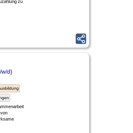
Zuzahlung zu
/w/d)
usbildung
ungen
usammenarbeit
 von
irksame