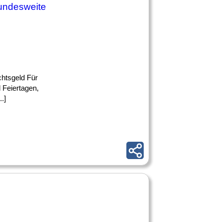
bundesweite
chtsgeld Für
 Feiertagen,
.]