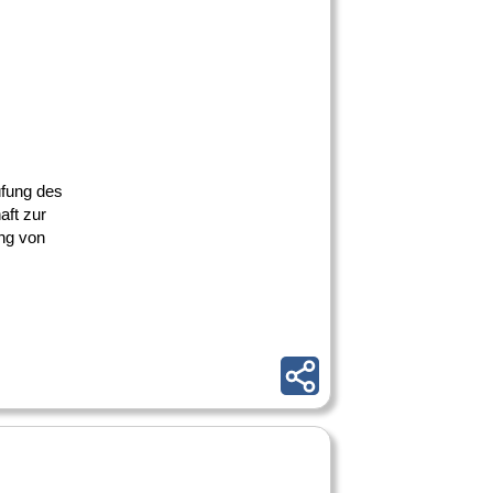
üfung des
aft zur
ng von