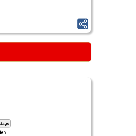
stage
len