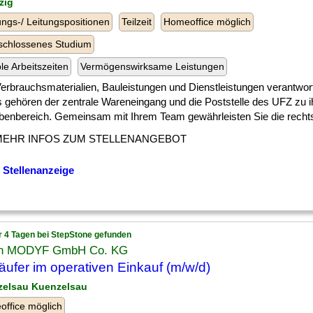
zig
ngs-/ Leitungspositionen
Teilzeit
Homeoffice möglich
schlossenes Studium
ble Arbeitszeiten
Vermögenswirksame Leistungen
] Verbrauchsmaterialien, Bauleistungen und Dienstleistungen verantwor
s gehören der zentrale Wareneingang und die Poststelle des UFZ zu 
benbereich. Gemeinsam mit Ihrem Team gewährleisten Sie die rechtssi
MEHR INFOS ZUM STELLENANGEBOT
 Stellenanzeige
r 4 Tagen bei StepStone gefunden
h MODYF GmbH Co. KG
äufer im operativen Einkauf (m/w/d)
zelsau Kuenzelsau
ffice möglich