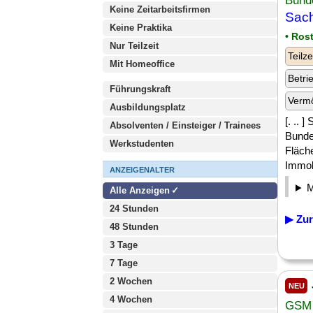
Bunde
Keine Zeitarbeitsfirmen
Sach
Keine Praktika
• Ros
Nur Teilzeit
Teilze
Mit Homeoffice
Betri
Führungskraft
Verm
Ausbildungsplatz
[. ..
Absolventen / Einsteiger / Trainees
Bunde
Werkstudenten
Fläch
Immobi
ANZEIGENALTER
Alle Anzeigen
24 Stunden
▶ Zur
48 Stunden
3 Tage
7 Tage
2 Wochen
NEU
4 Wochen
GSM 