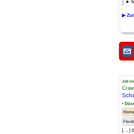
▶ Zur
Job vo
Craw
Scha
• Düs
Homeo
Flexi
[. .. 