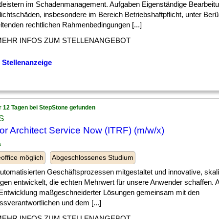
tleistern im Schadenmanagement. Aufgaben Eigenständige Bearbeit
lichtschäden, insbesondere im Bereich Betriebshaftpflicht, unter Ber
eltenden rechtlichen Rahmenbedingungen [...]
MEHR INFOS ZUM STELLENANGEBOT
 Stellenanzeige
r 12 Tagen bei StepStone gefunden
S
or Architect Service Now (ITRF) (m/w/x)
a
ffice möglich
Abgeschlossenes Studium
] automatisierten Geschäftsprozessen mitgestaltet und innovative, skal
gen entwickelt, die echten Mehrwert für unsere Anwender schaffen. 
 Entwicklung maßgeschneiderter Lösungen gemeinsam mit den
ssverantwortlichen und dem [...]
MEHR INFOS ZUM STELLENANGEBOT