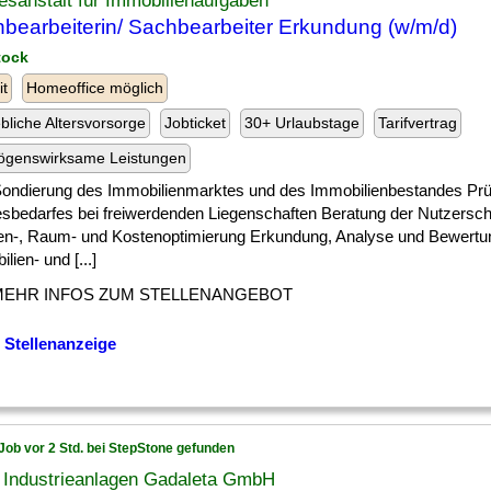
sanstalt für Immobilienaufgaben
bearbeiterin/ Sachbearbeiter Erkundung (w/m/d)
tock
it
Homeoffice möglich
ebliche Altersvorsorge
Jobticket
30+ Urlaubstage
Tarifvertrag
ögenswirksame Leistungen
 ] Sondierung des Immobilienmarktes und des Immobilienbestandes Pr
sbedarfes bei freiwerdenden Liegenschaften Beratung der Nutzersch
en-, Raum- und Kostenoptimierung Erkundung, Analyse und Bewertu
lien- und [...]
MEHR INFOS ZUM STELLENANGEBOT
 Stellenanzeige
Job vor 2 Std. bei StepStone gefunden
Industrieanlagen Gadaleta GmbH