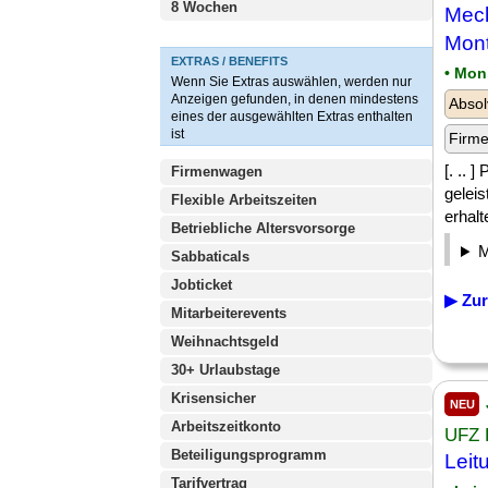
8 Wochen
Mech
Mont
EXTRAS / BENEFITS
• Mon
Wenn Sie Extras auswählen, werden nur
Anzeigen gefunden, in denen mindestens
Absol
eines der ausgewählten Extras enthalten
ist
Firm
[. .. 
Firmenwagen
gelei
Flexible Arbeitszeiten
erhalt
Betriebliche Altersvorsorge
Sabbaticals
Jobticket
▶ Zur
Mitarbeiterevents
Weihnachtsgeld
30+ Urlaubstage
Krisensicher
NEU
Arbeitszeitkonto
UFZ 
Beteiligungsprogramm
Leit
Tarifvertrag