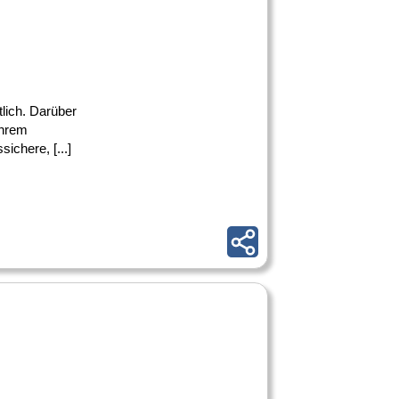
tlich. Darüber
ihrem
chere, [...]