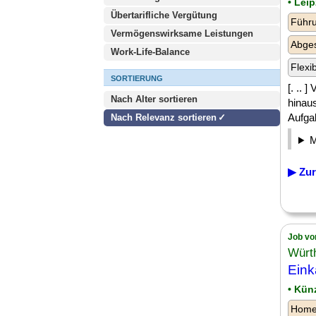
• Leip
Übertarifliche Vergütung
Führu
Vermögenswirksame Leistungen
Abge
Work-Life-Balance
Flexi
SORTIERUNG
[. .. 
Nach Alter sortieren
hinau
Aufga
Nach Relevanz sortieren
▶ Zur
Job vo
Würt
Eink
• Kün
Homeo