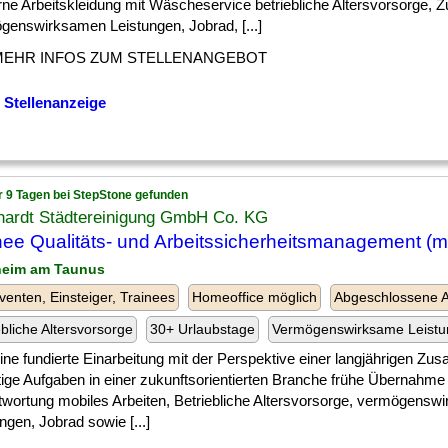
ne Arbeitskleidung mit Wäscheservice betriebliche Altersvorsorge, 
genswirksamen Leistungen, Jobrad, [...]
MEHR INFOS ZUM STELLENANGEBOT
 Stellenanzeige
r 9 Tagen bei StepStone gefunden
hardt Städtereinigung GmbH Co. KG
nee Qualitäts- und Arbeitssicherheitsmanagement (m
heim am Taunus
venten, Einsteiger, Trainees
Homeoffice möglich
Abgeschlossene A
ebliche Altersvorsorge
30+ Urlaubstage
Vermögenswirksame Leist
] eine fundierte Einarbeitung mit der Perspektive einer langjährigen Z
ltige Aufgaben in einer zukunftsorientierten Branche frühe Übernahme
twortung mobiles Arbeiten, Betriebliche Altersvorsorge, vermögensw
ngen, Jobrad sowie [...]