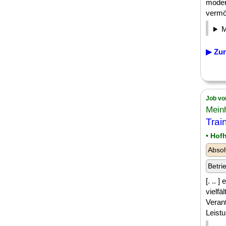
moder
vermö
▶ Zur
Job vo
Mein
Trai
• Hof
Absol
Betri
[. .. 
vielfä
Veran
Leistu