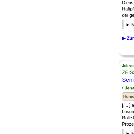
Diens
Haftpf
der g
▶ Zur
Job vo
ZEIS
Seni
• Jen
Homeo
[. .. 
Lösun
Rolle
Proze