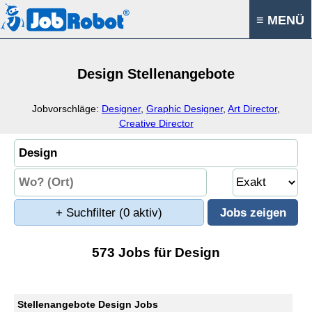
≡ MENÜ
Design Stellenangebote
Jobvorschläge:
Designer
,
Graphic Designer
,
Art Director
,
Creative Director
+ Suchfilter
(0 aktiv)
573 Jobs für Design
Stellenangebote Design Jobs