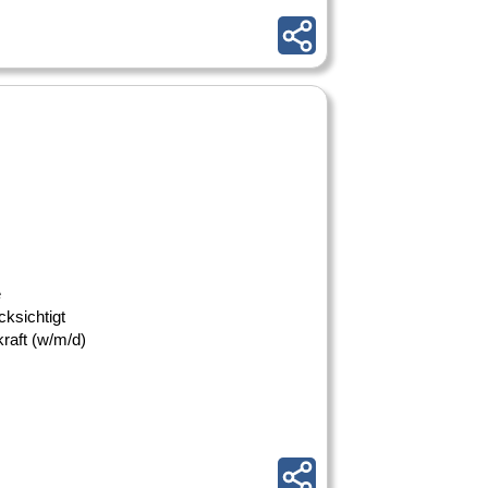
e
ksichtigt
raft (w/m/d)