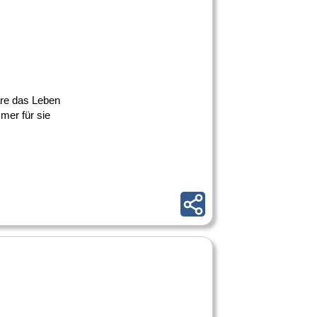
äre das Leben
mer für sie