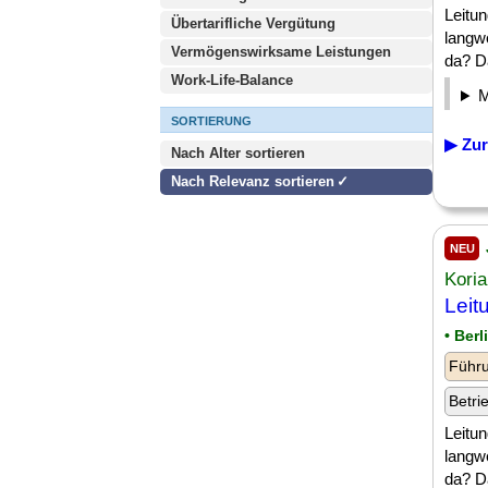
Leitun
Übertarifliche Vergütung
langw
Vermögenswirksame Leistungen
da? D
Work-Life-Balance
SORTIERUNG
▶ Zur
Nach Alter sortieren
Nach Relevanz sortieren
NEU
Kori
Leit
• Berl
Führu
Betri
Leitun
langw
da? D