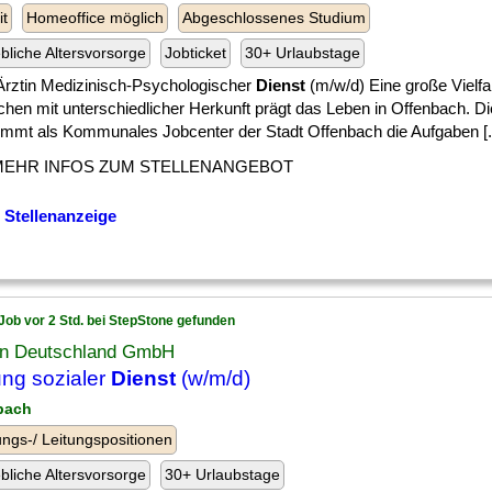
it
Homeoffice möglich
Abgeschlossenes Studium
ebliche Altersvorsorge
Jobticket
30+ Urlaubstage
 Ärztin Medizinisch-Psychologischer
Dienst
(m/w/d) Eine große Vielfa
hen mit unterschiedlicher Herkunft prägt das Leben in Offenbach. Di
immt als Kommunales Jobcenter der Stadt Offenbach die Aufgaben [..
MEHR INFOS ZUM STELLENANGEBOT
 Stellenanzeige
Job vor 2 Std. bei StepStone gefunden
an Deutschland GmbH
ung sozialer
Dienst
(w/m/d)
bach
ngs-/ Leitungspositionen
ebliche Altersvorsorge
30+ Urlaubstage