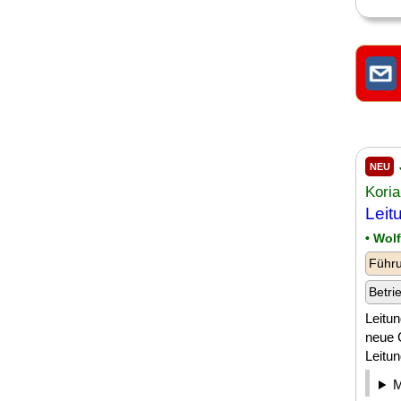
NEU
Kori
Leit
• Wol
Führu
Betri
Leitun
neue 
Leitun