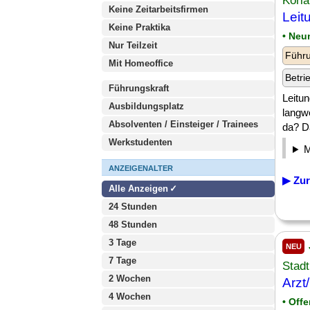
Kori
Keine Zeitarbeitsfirmen
Leit
Keine Praktika
• Neu
Nur Teilzeit
Führu
Mit Homeoffice
Betri
Führungskraft
Leitun
Ausbildungsplatz
langw
Absolventen / Einsteiger / Trainees
da? D
Werkstudenten
ANZEIGENALTER
▶ Zur
Alle Anzeigen
24 Stunden
48 Stunden
3 Tage
NEU
7 Tage
Stad
2 Wochen
Arzt
4 Wochen
• Off