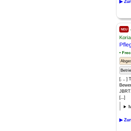
▶ Zur
NEU
Kori
Pfle
• Fre
Abges
Betri
[. .. 
Bewer
JBRT1
[...]
▶ Zur