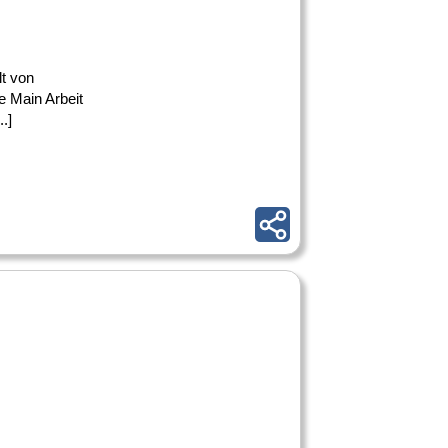
lt von
e Main Arbeit
.]