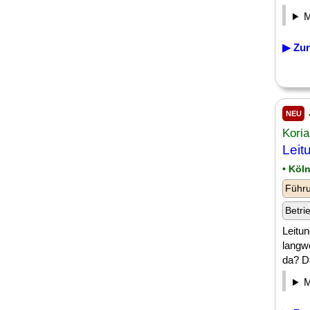
▶ Zur
NEU
Kori
Leit
• Köl
Führu
Betri
Leitun
langw
da? D