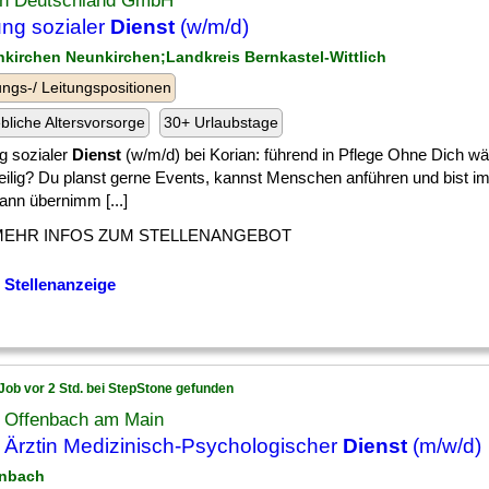
an Deutschland GmbH
ung sozialer
Dienst
(w/m/d)
nkirchen Neunkirchen;Landkreis Bernkastel-Wittlich
ngs-/ Leitungspositionen
ebliche Altersvorsorge
30+ Urlaubstage
g sozialer
Dienst
(w/m/d) bei Korian: führend in Pflege Ohne Dich w
eilig? Du planst gerne Events, kannst Menschen anführen und bist im
ann übernimm [...]
MEHR INFOS ZUM STELLENANGEBOT
 Stellenanzeige
Job vor 2 Std. bei StepStone gefunden
t Offenbach am Main
/ Ärztin Medizinisch-Psychologischer
Dienst
(m/w/d)
enbach