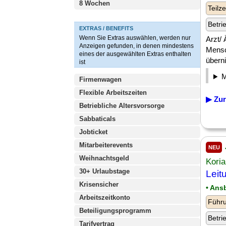
8 Wochen
Teilze
Betri
EXTRAS / BENEFITS
Wenn Sie Extras auswählen, werden nur
Arzt/
Anzeigen gefunden, in denen mindestens
Mensc
eines der ausgewählten Extras enthalten
übern
ist
Firmenwagen
Flexible Arbeitszeiten
▶ Zur
Betriebliche Altersvorsorge
Sabbaticals
Jobticket
Mitarbeiterevents
NEU
Weihnachtsgeld
Kori
30+ Urlaubstage
Leit
Krisensicher
• Ans
Arbeitszeitkonto
Führu
Beteiligungsprogramm
Betri
Tarifvertrag