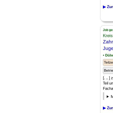
▶ Zur
Job ge
Kreis
Zahn
Juge
• Dül
Teilze
Betri
[. .. 
Teil 
Fachan
▶ Zur