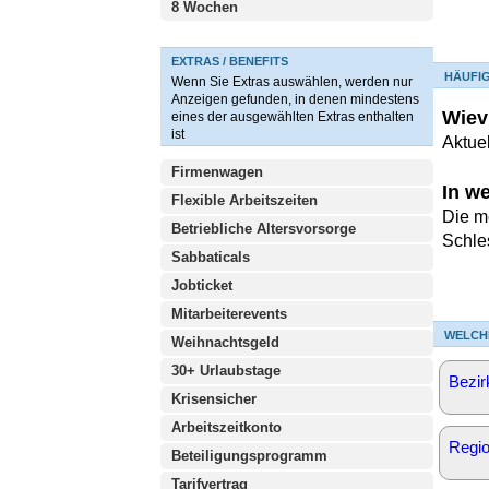
8 Wochen
EXTRAS / BENEFITS
HÄUFI
Wenn Sie Extras auswählen, werden nur
Anzeigen gefunden, in denen mindestens
Wievi
eines der ausgewählten Extras enthalten
ist
Aktuel
Firmenwagen
In w
Flexible Arbeitszeiten
Die me
Betriebliche Altersvorsorge
Schle
Sabbaticals
Jobticket
Mitarbeiterevents
WELCH
Weihnachtsgeld
30+ Urlaubstage
Bezir
Krisensicher
Arbeitszeitkonto
Regi
Beteiligungsprogramm
Tarifvertrag