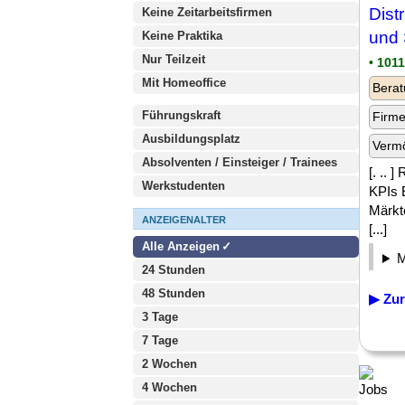
Dist
Keine Zeitarbeitsfirmen
und 
Keine Praktika
Nur Teilzeit
• 101
Mit Homeoffice
Berat
Führungskraft
Firm
Ausbildungsplatz
Verm
Absolventen / Einsteiger / Trainees
[. .. 
Werkstudenten
KPIs 
Märkt
ANZEIGENALTER
[...]
Alle Anzeigen
24 Stunden
48 Stunden
▶ Zur
3 Tage
7 Tage
2 Wochen
4 Wochen