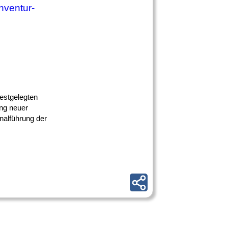
Inventur-
festgelegten
ng neuer
nalführung der