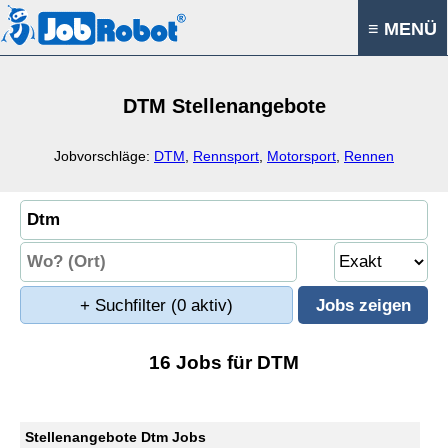
≡ MENÜ
DTM Stellenangebote
Jobvorschläge:
DTM
,
Rennsport
,
Motorsport
,
Rennen
+ Suchfilter
(0 aktiv)
16 Jobs für DTM
Stellenangebote Dtm Jobs