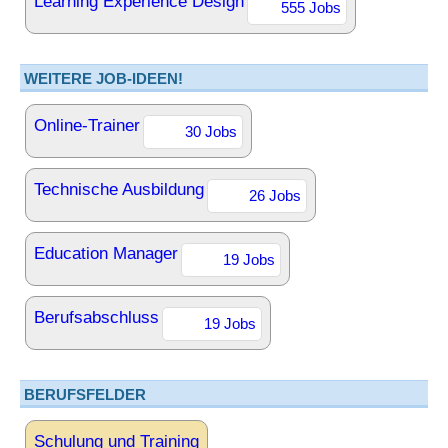
Learning Experience Design
555 Jobs
WEITERE JOB-IDEEN!
Online-Trainer
30 Jobs
Technische Ausbildung
26 Jobs
Education Manager
19 Jobs
Berufsabschluss
19 Jobs
BERUFSFELDER
Schulung und Training