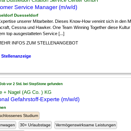
na Düsseldorf Citation Service Center GmbH
omer Service Manager (m/w/d)
seldorf Duesseldorf
] Expertise unserer Mitarbeiter. Dieses Know-How vereint sich in den 
craft, Cessna und Hawker. One Team Winning Together diese Kultur l
m top ausgestatteten Service [...]
MEHR INFOS ZUM STELLENANGEBOT
 Stellenanzeige
Job vor 2 Std. bei StepStone gefunden
e + Nagel (AG Co. ) KG
onal Gefahrstoff-Experte (m/w/d)
men
schlossenes Studium
enwagen
30+ Urlaubstage
Vermögenswirksame Leistungen