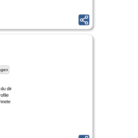
ngen
du dir
ofile
chnete