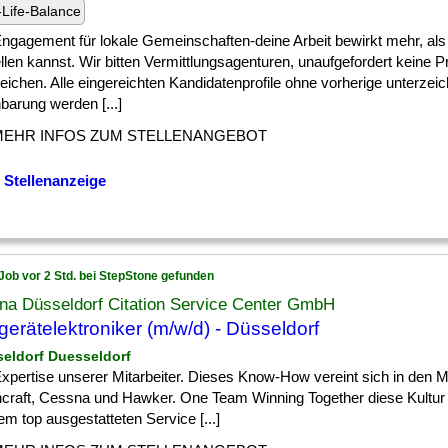
Life-Balance
] Engagement für lokale Gemeinschaften-deine Arbeit bewirkt mehr, als 
llen kannst. Wir bitten Vermittlungsagenturen, unaufgefordert keine Pr
eichen. Alle eingereichten Kandidatenprofile ohne vorherige unterzei
barung werden [...]
MEHR INFOS ZUM STELLENANGEBOT
 Stellenanzeige
Job vor 2 Std. bei StepStone gefunden
na Düsseldorf Citation Service Center GmbH
gerätelektroniker (m/w/d) - Düsseldorf
seldorf Duesseldorf
] Expertise unserer Mitarbeiter. Dieses Know-How vereint sich in den 
craft, Cessna und Hawker. One Team Winning Together diese Kultur l
m top ausgestatteten Service [...]