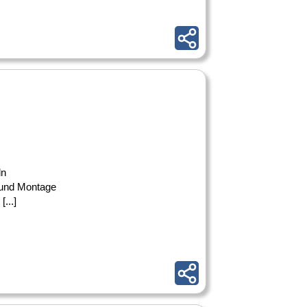
ln
 und Montage
...]