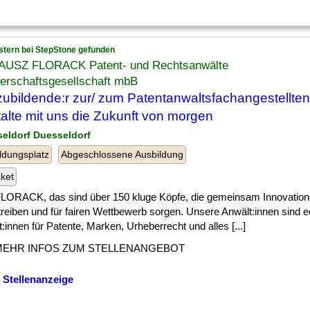
stern bei StepStone gefunden
USZ FLORACK Patent- und Rechtsanwälte
erschaftsgesellschaft mbB
ubildende:r zur/ zum Patentanwaltsfachangestellte
alte mit uns die Zukunft von morgen
seldorf Duesseldorf
ldungsplatz
Abgeschlossene Ausbildung
cket
 ] FLORACK, das sind über 150 kluge Köpfe, die gemeinsam Innovatio
treiben und für fairen Wettbewerb sorgen. Unsere Anwält:innen sind e
:innen für Patente, Marken, Urheberrecht und alles [...]
MEHR INFOS ZUM STELLENANGEBOT
 Stellenanzeige