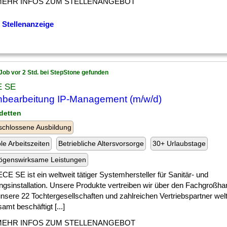
MEHR INFOS ZUM STELLENANGEBOT
 Stellenanzeige
Job vor 2 Std. bei StepStone gefunden
E SE
bearbeitung IP-Management (m/w/d)
detten
chlossene Ausbildung
ble Arbeitszeiten
Betriebliche Altersvorsorge
30+ Urlaubstage
ögenswirksame Leistungen
CE SE ist ein weltweit tätiger Systemhersteller für Sanitär- und
ngsinstallation. Unsere Produkte vertreiben wir über den Fachgroßha
nsere 22 Tochtergesellschaften und zahlreichen Vertriebspartner welt
amt beschäftigt [...]
MEHR INFOS ZUM STELLENANGEBOT