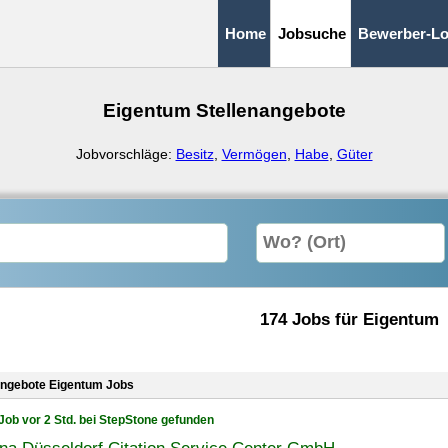
Home
Jobsuche
Bewerber-Lo
Eigentum Stellenangebote
Jobvorschläge:
Besitz
,
Vermögen
,
Habe
,
Güter
174 Jobs für Eigentum
angebote Eigentum Jobs
Job vor 2 Std. bei StepStone gefunden