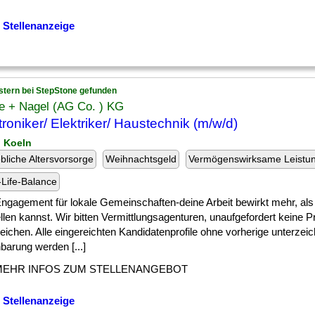
 Stellenanzeige
stern bei StepStone gefunden
e + Nagel (AG Co. ) KG
troniker/ Elektriker/ Haustechnik (m/w/d)
n Koeln
ebliche Altersvorsorge
Weihnachtsgeld
Vermögenswirksame Leistu
Life-Balance
] Engagement für lokale Gemeinschaften-deine Arbeit bewirkt mehr, als 
llen kannst. Wir bitten Vermittlungsagenturen, unaufgefordert keine Pr
eichen. Alle eingereichten Kandidatenprofile ohne vorherige unterzei
barung werden [...]
MEHR INFOS ZUM STELLENANGEBOT
 Stellenanzeige