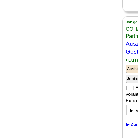
Job ge
COHA
Partn
Ausz
Gest
• Düs
Ausbi
Jobti
[. ..
voran
Expert
▶ Zur