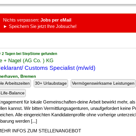
Nichts verpassen:
Jobs per eMail
► Speichern Sie jetzt Ihre Jobsuche!
r 2 Tagen bei StepStone gefunden
e + Nagel (AG Co. ) KG
deklarant/ Customs Specialist (m/w/d)
merhaven, Bremen
ble Arbeitszeiten
30+ Urlaubstage
Vermögenswirksame Leistungen
Life-Balance
] Engagement für lokale Gemeinschaften-deine Arbeit bewirkt mehr, als 
llen kannst. Wir bitten Vermittlungsagenturen, unaufgefordert keine Pr
eichen. Alle eingereichten Kandidatenprofile ohne vorherige unterzei
barung werden [...]
MEHR INFOS ZUM STELLENANGEBOT