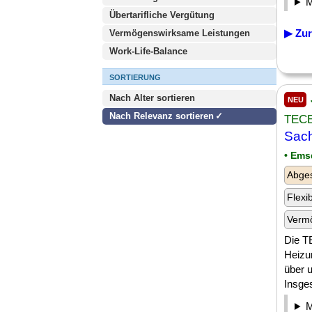
Übertarifliche Vergütung
▶ Zur
Vermögenswirksame Leistungen
Work-Life-Balance
SORTIERUNG
Nach Alter sortieren
NEU
Nach Relevanz sortieren
TEC
Sach
• Ems
Abges
Flexi
Verm
Die TE
Heizu
über u
Insges