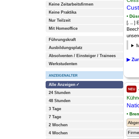
Cess
Keine Zeitarbeitsfirmen
Cust
Keine Praktika
• Düs
Nur Teilzeit
[. .. 
Mit Homeoffice
Beech
unsere
Führungskraft
Ausbildungsplatz
Absolventen / Einsteiger / Trainees
▶ Zur
Werkstudenten
ANZEIGENALTER
Alle Anzeigen
NEU
24 Stunden
Kühn
48 Stunden
Nati
3 Tage
• Bre
7 Tage
Abge
2 Wochen
Firm
4 Wochen