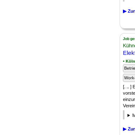
▶ Zur
Job ge
Kühn
Elek
• Köl
Betri
Work-
[. .. 
vorste
einzur
Verein
▶ Zur