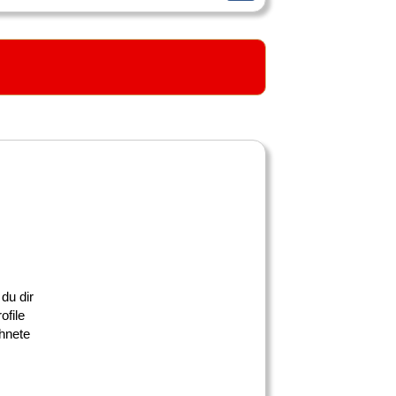
du dir
ofile
chnete