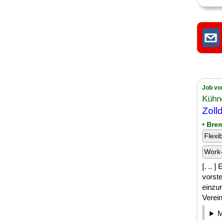
Job vo
Kühn
Zoll
• Bre
Flexi
Work-
[. .. 
vorste
einzur
Verein