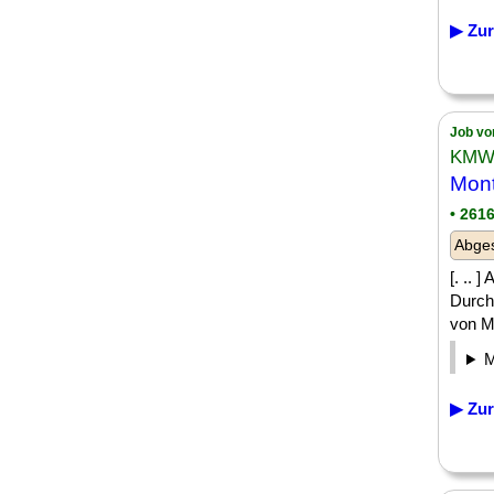
▶ Zur
Job vo
KMW 
Mont
• 261
Abges
[. ..
Durch
von Mö
▶ Zur