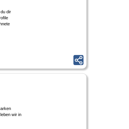
du dir
ofile
chnete
Marken
eben wir in