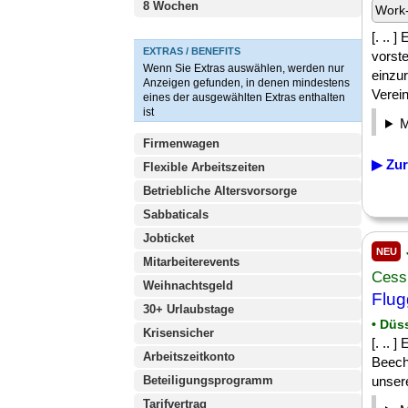
8 Wochen
Work-
[. .. 
EXTRAS / BENEFITS
vorste
Wenn Sie Extras auswählen, werden nur
einzur
Anzeigen gefunden, in denen mindestens
Verein
eines der ausgewählten Extras enthalten
ist
Firmenwagen
▶ Zur
Flexible Arbeitszeiten
Betriebliche Altersvorsorge
Sabbaticals
Jobticket
NEU
Mitarbeiterevents
Cess
Weihnachtsgeld
Flug
30+ Urlaubstage
• Düs
Krisensicher
[. .. 
Arbeitszeitkonto
Beech
Beteiligungsprogramm
unsere
Tarifvertrag