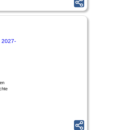
n 2027-
nen
chte