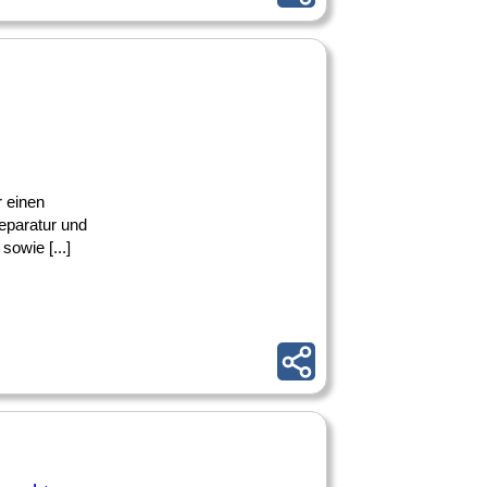
r einen
eparatur und
owie [...]