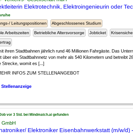
ektleiterin Elektrotechnik, Elektroingenieurin oder Te
lsruhe
ngs-/ Leitungspositionen
Abgeschlossenes Studium
ble Arbeitszeiten
Betriebliche Altersvorsorge
Jobticket
Krisensiche
ertrag
] mit ihren Stadtbahnen jährlich rund 46 Millionen Fahrgäste. Das Unt
t über ein Stadtbahnnetz von mehr als 540 Kilometern und betreibt 2
 Strecke, womit es [...]
MEHR INFOS ZUM STELLENANGEBOT
 Stellenanzeige
Job vor 3 Std. bei Mindmatch.ai gefunden
x GmbH
atroniker/ Elektroniker Eisenbahnwerkstatt (m/w/d) 