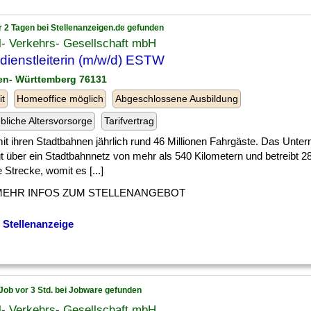
r 2 Tagen bei Stellenanzeigen.de gefunden
l- Verkehrs- Gesellschaft mbH
dienstleiterin (m/w/d) ESTW
en- Württemberg 76131
it
Homeoffice möglich
Abgeschlossene Ausbildung
ebliche Altersvorsorge
Tarifvertrag
] mit ihren Stadtbahnen jährlich rund 46 Millionen Fahrgäste. Das Unt
t über ein Stadtbahnnetz von mehr als 540 Kilometern und betreibt 2
 Strecke, womit es [...]
MEHR INFOS ZUM STELLENANGEBOT
 Stellenanzeige
Job vor 3 Std. bei Jobware gefunden
l- Verkehrs- Gesellschaft mbH