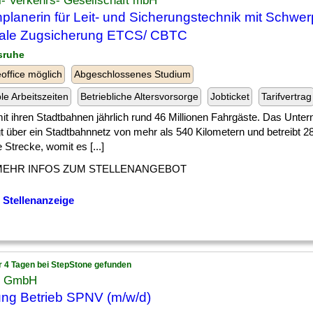
l- Verkehrs- Gesellschaft mbH
planerin für Leit- und Sicherungstechnik mit Schwe
tale Zugsicherung ETCS/ CBTC
lsruhe
ffice möglich
Abgeschlossenes Studium
ble Arbeitszeiten
Betriebliche Altersvorsorge
Jobticket
Tarifvertrag
] mit ihren Stadtbahnen jährlich rund 46 Millionen Fahrgäste. Das Unt
t über ein Stadtbahnnetz von mehr als 540 Kilometern und betreibt 2
 Strecke, womit es [...]
MEHR INFOS ZUM STELLENANGEBOT
 Stellenanzeige
r 4 Tagen bei StepStone gefunden
x GmbH
ung Betrieb SPNV (m/w/d)