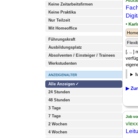
Albta
Keine Zeitarbeitsfirmen
Fach
Keine Praktika
Digi
Nur Teilzeit
• Kar
Mit Homeoffice
Homeo
Führungskraft
Flexi
Ausbildungsplatz
[. .. 
Absolventen / Einsteiger / Trainees
verfüg
Werkstudenten
eigene
ANZEIGENALTER
Alle Anzeigen
▶ Zur
24 Stunden
48 Stunden
3 Tage
7 Tage
Job vo
vlex
2 Wochen
Leit
4 Wochen