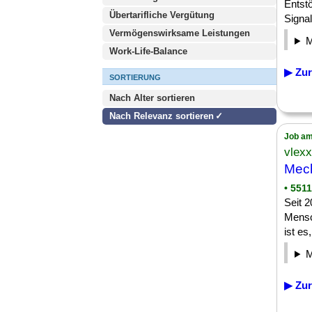
Entst
Übertarifliche Vergütung
Signal
Vermögenswirksame Leistungen
Work-Life-Balance
▶ Zur
SORTIERUNG
Nach Alter sortieren
Nach Relevanz sortieren
Job am
vlex
Mech
• 551
Seit 
Mensc
ist es
▶ Zur