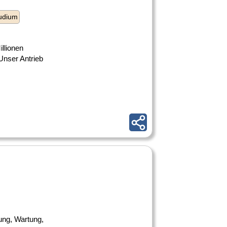
udium
llionen
Unser Antrieb
ung, Wartung,