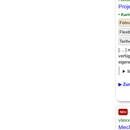
Proj
• Kar
Führu
Flexi
Tarifv
[. .. 
verfüg
eigene
▶ Zur
NEU
vlex
Mech