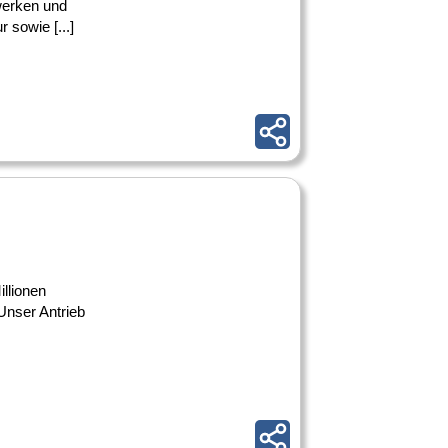
werken und
 sowie [...]
llionen
Unser Antrieb