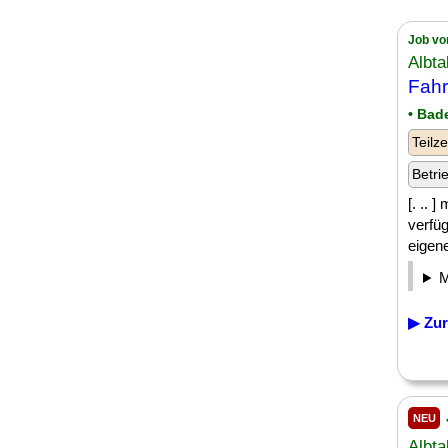
Job vo
Albta
Fahr
• Bad
Teilze
Betri
[. .. 
verfüg
eigene
▶ Zur
NEU
Albta