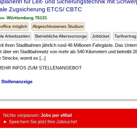
planerin für Leit- und Sicherungstechnik mit Schwe
tale Zugsicherung ETCS/ CBTC
en- Württemberg 76131
ffice möglich
Abgeschlossenes Studium
ble Arbeitszeiten
Betriebliche Altersvorsorge
Jobticket
Tarifvertrag
] mit ihren Stadtbahnen jährlich rund 46 Millionen Fahrgäste. Das Unt
t über ein Stadtbahnnetz von mehr als 540 Kilometern und betreibt 2
 Strecke, womit es [...]
MEHR INFOS ZUM STELLENANGEBOT
 Stellenanzeige
Nichts verpassen:
Jobs per eMail
► Speichern Sie jetzt Ihre Jobsuche!