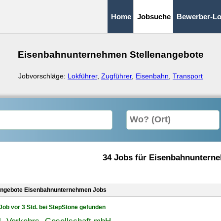
Home
Jobsuche
Bewerber-Lo
Eisenbahnunternehmen Stellenangebote
Jobvorschläge:
Lokführer
,
Zugführer
,
Eisenbahn
,
Transport
34 Jobs für Eisenbahnuntern
angebote Eisenbahnunternehmen Jobs
Job vor 3 Std. bei StepStone gefunden