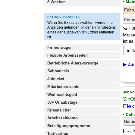
• Mai
8 Wochen
Führu
EXTRAS / BENEFITS
Firm
Wenn Sie Extras auswählen, werden nur
Anzeigen gefunden, in denen mindestens
Seit 
eines der ausgewählten Extras enthalten
Mensc
ist
ist es
Firmenwagen
Flexible Arbeitszeiten
Betriebliche Altersvorsorge
▶ Zur
Sabbaticals
Jobticket
Mitarbeiterevents
Job vo
Weihnachtsgeld
Sin
30+ Urlaubstage
Elek
Krisensicher
• Cel
Arbeitszeitkonto
Betri
Beteiligungsprogramm
[. ..
Tarifvertrag