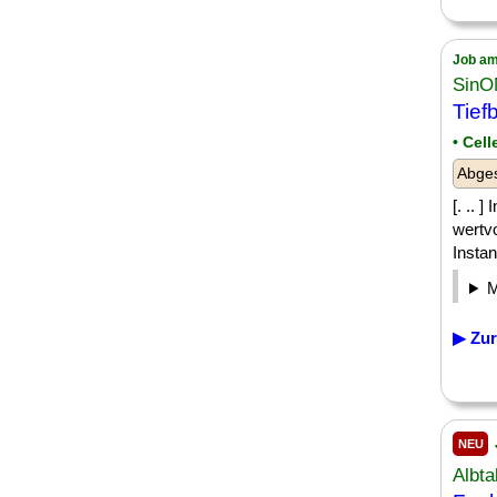
Job am
Sin
Tief
• Cell
Abges
[. .. 
wertv
Instan
▶ Zur
NEU
Albta