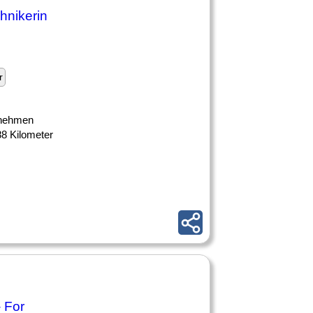
chnikerin
r
ernehmen
88 Kilometer
- For