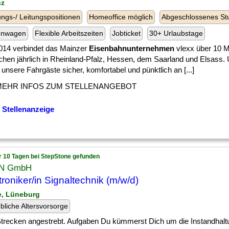
nz
ngs-/ Leitungspositionen
Homeoffice möglich
Abgeschlossenes St
enwagen
Flexible Arbeitszeiten
Jobticket
30+ Urlaubstage
2014 verbindet das Mainzer
Eisenbahnunternehmen
vlexx über 10 Mi
hen jährlich in Rheinland-Pfalz, Hessen, dem Saarland und Elsass. 
, unsere Fahrgäste sicher, komfortabel und pünktlich an [...]
MEHR INFOS ZUM STELLENANGEBOT
 Stellenanzeige
r 10 Tagen bei StepStone gefunden
ON GmbH
troniker/in Signaltechnik (m/w/d)
le, Lüneburg
ebliche Altersvorsorge
 ] Strecken angestrebt. Aufgaben Du kümmerst Dich um die Instandhalt