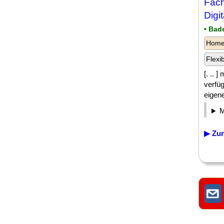
Fach
Digi
• Bad
Homeo
Flexi
[. .. 
verfüg
eigene
▶ Zur