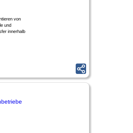
entieren von
de und
fer innerhalb
betriebe