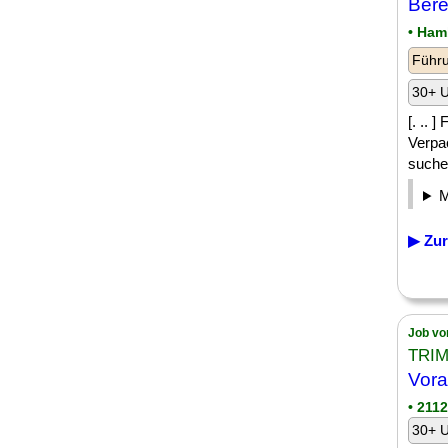
Bere
• Ham
Führu
30+ U
[. .. 
Verpa
suchen
▶ Zur
Job vo
TRIM
Vora
• 211
30+ U