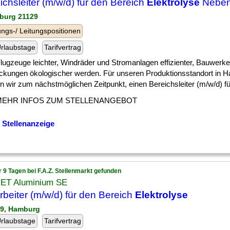
ichsleiter (m/w/d) für den Bereich
Elektrolyse
Neben
burg 21129
ngs-/ Leitungspositionen
rlaubstage
Tarifvertrag
] Flugzeuge leichter, Windräder und Stromanlagen effizienter, Bauwer
ckungen ökologischer werden. Für unseren Produktionsstandort in 
 wir zum nächstmöglichen Zeitpunkt, einen Bereichsleiter (m/w/d) für 
MEHR INFOS ZUM STELLENANGEBOT
 Stellenanzeige
r 9 Tagen bei F.A.Z. Stellenmarkt gefunden
ET Aluminium SE
rbeiter (m/w/d) für den Bereich
Elektrolyse
29, Hamburg
rlaubstage
Tarifvertrag