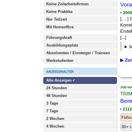
Vora
Keine Zeitarbeitsfirmen
Keine Praktika
• 200
[. .. 
Nur Teilzeit
Korre
Mit Homeoffice
Erste
[...]
Führungskraft
Ausbildungsplatz
Absolventen / Einsteiger / Trainees
▶ Zur
Werkstudenten
ANZEIGENALTER
Alle Anzeigen
Job vo
24 Stunden
TRIM
48 Stunden
Bere
3 Tage
• 211
7 Tage
Führu
2 Wochen
4 Wochen
30+ U