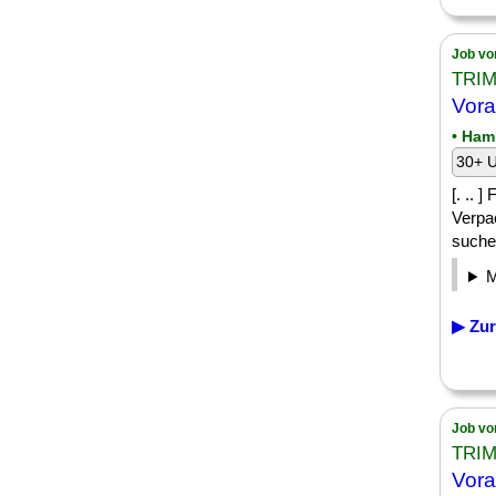
Job vo
TRIM
Vora
• Ham
30+ U
[. .. 
Verpa
suchen
▶ Zur
Job vo
TRIM
Vora