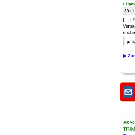
• Ham
30+ U
[. .. 
Verpa
suchen
▶ Zur
Job vo
TRIM