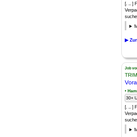
[. .. 
Verpa
suchen
▶ Zur
Job vo
TRIM
Vora
• Ham
30+ U
[. .. 
Verpa
suchen