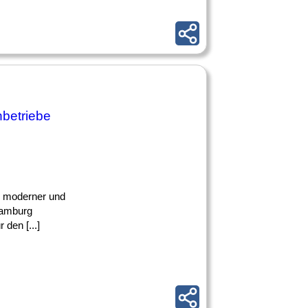
betriebe
ke moderner und
Hamburg
den [...]