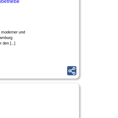
betriebe
ke moderner und
Hamburg
den [...]