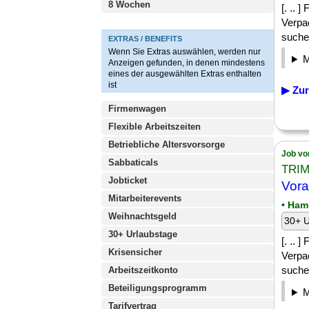
8 Wochen
[. .. 
Verpa
suchen
EXTRAS / BENEFITS
Wenn Sie Extras auswählen, werden nur
Anzeigen gefunden, in denen mindestens
eines der ausgewählten Extras enthalten
ist
▶ Zur
Firmenwagen
Flexible Arbeitszeiten
Betriebliche Altersvorsorge
Job vo
Sabbaticals
TRIM
Jobticket
Vora
Mitarbeiterevents
• Ham
Weihnachtsgeld
30+ U
30+ Urlaubstage
[. .. 
Krisensicher
Verpa
suchen
Arbeitszeitkonto
Beteiligungsprogramm
Tarifvertrag