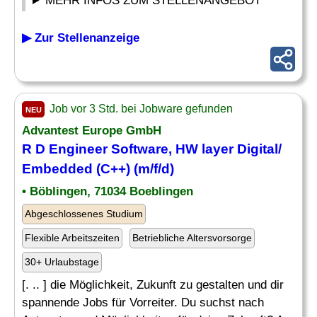
MEHR INFOS ZUM STELLENANGEBOT
▶ Zur Stellenanzeige
Job vor 3 Std. bei Jobware gefunden
NEU
Advantest Europe GmbH
R D
Engineer Software
, HW layer Digital/
Embedded
(C++) (m/f/d)
• Böblingen, 71034 Boeblingen
Abgeschlossenes Studium
Flexible Arbeitszeiten
Betriebliche Altersvorsorge
30+ Urlaubstage
[. .. ] die Möglichkeit, Zukunft zu gestalten und dir
spannende Jobs für Vorreiter. Du suchst nach