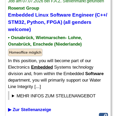
Job am 07.07.2026 bei F.A.Z. Stellenmarkt gefunden
Rosenxt Group
Embedded
Linux
Software Engineer
(C++/
STM32, Python, FPGA) (all genders
welcome)
• Osnabrück, Wietmarschen- Lohne,
Osnabrück, Enschede (Niederlande)
Homeoffice möglich
In this position, you will become part of our
Electronics
Embedded
Systems technology
division and, from within the Embedded
Software
department, you will primarily support our Water
Line Integrity [...]
MEHR INFOS ZUM STELLENANGEBOT
▶ Zur Stellenanzeige