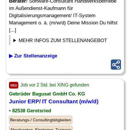
Berater
/ Software-Consultant Handwerksbetriebe
im Außendienst-Kaufmann für
Digitalisierungsmanagement/ IT-System
Management o. ä. (m/w/d) Deine Mission Du hilfst
[...]
MEHR INFOS ZUM STELLENANGEBOT
▶ Zur Stellenanzeige
Job vor 2 Std. bei XING gefunden
NEU
Gebrüder Bagusat GmbH Co. KG
Junior ERP/ IT Consultant (m/w/d)
• 82538 Geretsried
Beratungs-/ Consultingtätigkeiten
Absolventen, Einsteiger, Trainees