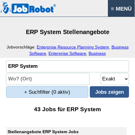
≡ MENÜ
ERP System Stellenangebote
Jobvorschläge:
Enterprise Resource Planning System
,
Business
Software
,
Enterprise Software
,
Business
+ Suchfilter
(0 aktiv)
43 Jobs für ERP System
Stellenangebote ERP System Jobs