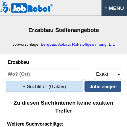
≡ MENÜ
Erzabbau Stellenangebote
Jobvorschläge:
Bergbau
,
Abbau
,
Rohstoffgewinnung
,
Erz
+ Suchfilter
(0 aktiv)
Zu diesen Suchkriterien keine exakten
Treffer
Weitere Suchvorschläge: