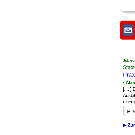
Job vo
Stadt
Prax
• Gie
[. .. 
Ausbil
einem 
▶ Zur