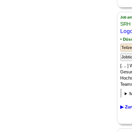
Job am
SRH 
Logo
• Düs
Teilze
Jobti
[. .. 
Gesund
Hochs
Teams 
▶ Zur