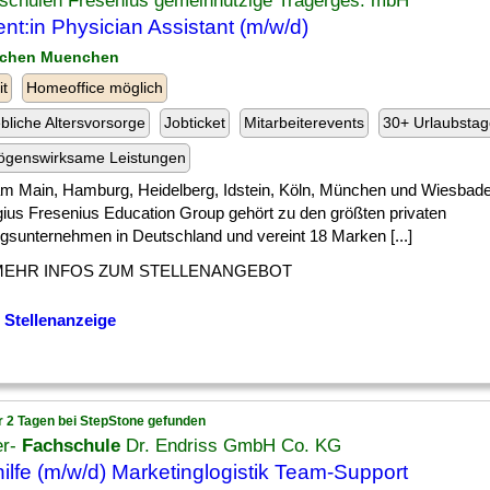
schulen Fresenius gemeinnützige Trägerges. mbH
nt:in Physician Assistant (m/w/d)
nchen Muenchen
it
Homeoffice möglich
ebliche Altersvorsorge
Jobticket
Mitarbeiterevents
30+ Urlaubstag
ögenswirksame Leistungen
] am Main, Hamburg, Heidelberg, Idstein, Köln, München und Wiesbade
ius Fresenius Education Group gehört zu den größten privaten
ngsunternehmen in Deutschland und vereint 18 Marken [...]
MEHR INFOS ZUM STELLENANGEBOT
 Stellenanzeige
r 2 Tagen bei StepStone gefunden
er-
Fachschule
Dr. Endriss GmbH Co. KG
ilfe (m/w/d) Marketinglogistik Team-Support