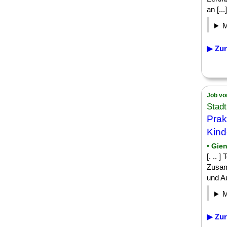
an [...]
▶ Zur
Job vo
Stadt
Prak
Kind
• Gie
[. .. 
Zusam
und Au
▶ Zur