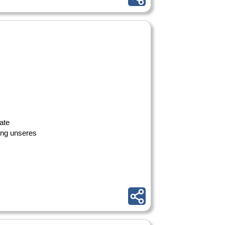
ate
ung unseres