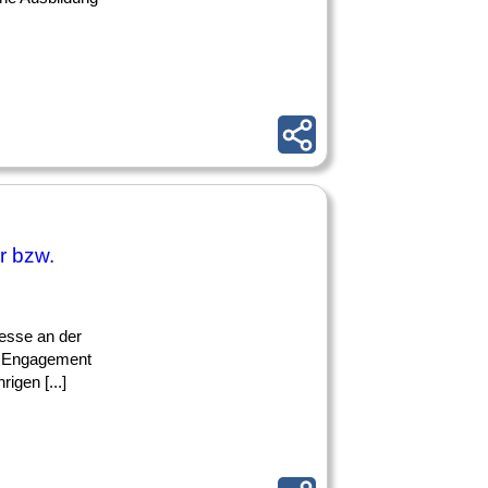
r bzw.
resse an der
t, Engagement
igen [...]