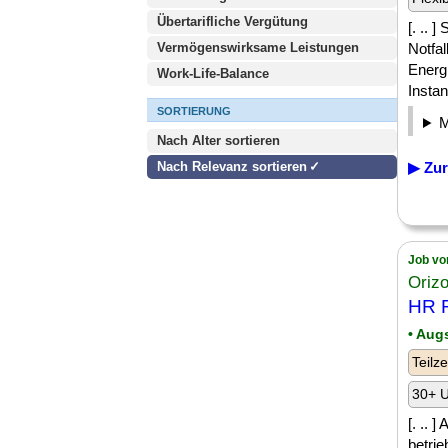
Übertarifliche Vergütung
[. .. 
Vermögenswirksame Leistungen
Notfa
Energ
Work-Life-Balance
Instan
SORTIERUNG
Nach Alter sortieren
Nach Relevanz sortieren
▶ Zur
Job vo
Orizo
HR R
• Aug
Teilze
30+ U
[. .. 
betri