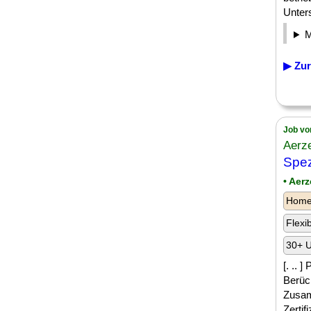
Unter
▶ Zur
Job vo
Aerz
Spez
• Aer
Homeo
Flexi
30+ U
[. .. 
Berück
Zusam
Zertif