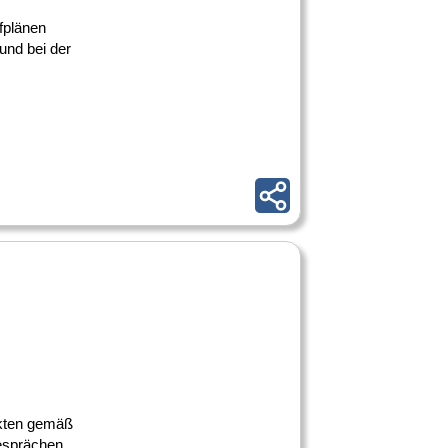
ufplänen
und bei der
lakten gemäß
gesprächen