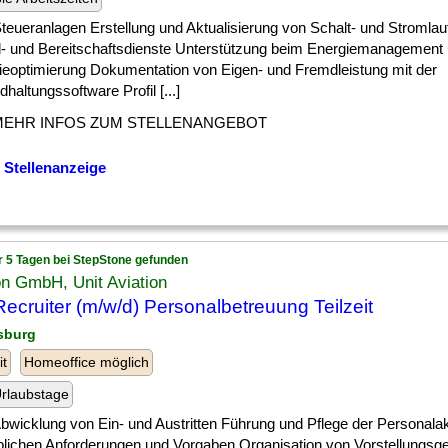
] Steueranlagen Erstellung und Aktualisierung von Schalt- und Stromla
ll- und Bereitschaftsdienste Unterstützung beim Energiemanagement 
ieoptimierung Dokumentation von Eigen- und Fremdleistung mit der
dhaltungssoftware Profil [...]
MEHR INFOS ZUM STELLENANGEBOT
 Stellenanzeige
r 5 Tagen bei StepStone gefunden
n GmbH, Unit Aviation
ecruiter (m/w/d) Personalbetreuung Teilzeit
sburg
it
Homeoffice möglich
rlaubstage
] Abwicklung von Ein- und Austritten Führung und Pflege der Persona
eblichen Anforderungen und Vorgaben Organisation von Vorstellungs