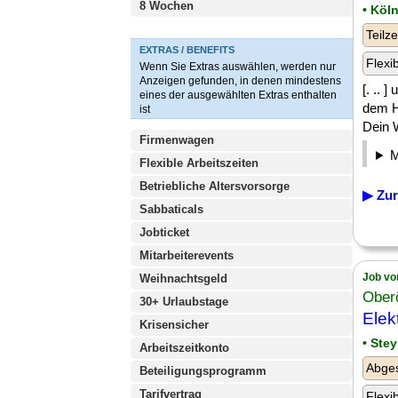
8 Wochen
• Köl
Teilze
EXTRAS / BENEFITS
Flexi
Wenn Sie Extras auswählen, werden nur
Anzeigen gefunden, in denen mindestens
[. .. 
eines der ausgewählten Extras enthalten
dem H
ist
Dein W
Firmenwagen
Flexible Arbeitszeiten
Betriebliche Altersvorsorge
▶ Zur
Sabbaticals
Jobticket
Mitarbeiterevents
Job vo
Weihnachtsgeld
Ober
30+ Urlaubstage
Elek
Krisensicher
• Stey
Arbeitszeitkonto
Abges
Beteiligungsprogramm
Tarifvertrag
Flexi