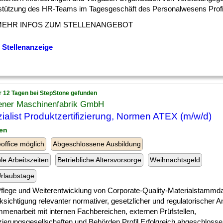
stützung des HR-Teams im Tagesgeschäft des Personalwesens Profil I
MEHR INFOS ZUM STELLENANGEBOT
 Stellenanzeige
r 12 Tagen bei StepStone gefunden
ener Maschinenfabrik GmbH
ialist Produktzertifizierung, Normen ATEX (m/w/d)
zen
ffice möglich
Abgeschlossene Ausbildung
ble Arbeitszeiten
Betriebliche Altersvorsorge
Weihnachtsgeld
rlaubstage
] Pflege und Weiterentwicklung von Corporate-Quality-Materialstammd
sichtigung relevanter normativer, gesetzlicher und regulatorischer 
menarbeit mit internen Fachbereichen, externen Prüfstellen,
izierungsgesellschaften und Behörden Profil Erfolgreich abgeschloss