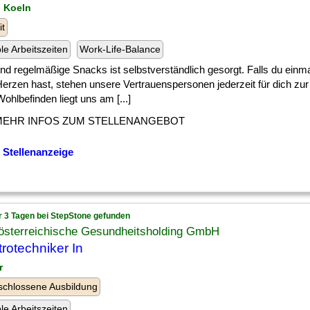
n Koeln
it
ble Arbeitszeiten
Work-Life-Balance
] und regelmäßige Snacks ist selbstverständlich gesorgt. Falls du einm
erzen hast, stehen unsere Vertrauenspersonen jederzeit für dich zur
ohlbefinden liegt uns am [...]
MEHR INFOS ZUM STELLENANGEBOT
 Stellenanzeige
r 3 Tagen bei StepStone gefunden
österreichische Gesundheitsholding GmbH
trotechniker In
r
chlossene Ausbildung
ble Arbeitszeiten