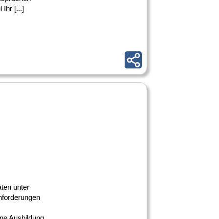
hr [...]
aten unter
Anforderungen
ene Ausbildung