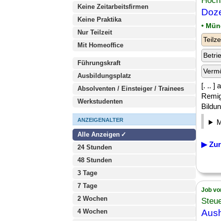
Hoch
Keine Zeitarbeitsfirmen
Doze
Keine Praktika
• Mü
Nur Teilzeit
Teilze
Mit Homeoffice
Betri
Führungskraft
Verm
Ausbildungsplatz
[. .. 
Absolventen / Einsteiger / Trainees
Remig
Werkstudenten
Bildu
ANZEIGENALTER
Alle Anzeigen
▶ Zur
24 Stunden
48 Stunden
3 Tage
7 Tage
Job vo
2 Wochen
Steu
4 Wochen
Aush